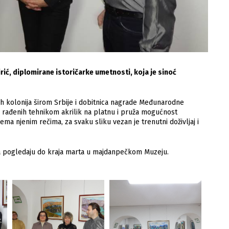
ić, diplomirane istoričarke umetnosti, koja je sinoć
nih kolonija širom Srbije i dobitnica nagrade Međunarodne
ka rađenih tehnikom akrilik na platnu i pruža mogućnost
ema njenim rečima, za svaku sliku vezan je trenutni doživljaj i
i da pogledaju do kraja marta u majdanpečkom Muzeju.