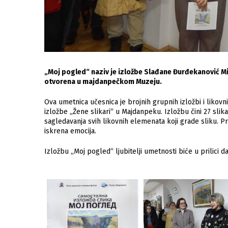
„Moj pogled“ naziv je izložbe Slađane Đurđekanović Mir
otvorena u majdanpečkom Muzeju.
Ova umetnica učesnica je brojnih grupnih izložbi i likov
izložbe „Žene slikari“ u Majdanpeku. Izložbu čini 27 sli
sagledavanja svih likovnih elemenata koji grade sliku. Pr
iskrena emocija.
Izložbu „Moj pogled“ ljubitelji umetnosti biće u prilic