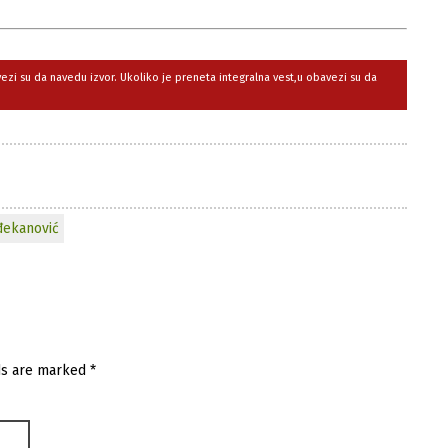
avezi su da navedu izvor. Ukoliko je preneta integralna vest,u obavezi su da
đekanović
ds are marked
*