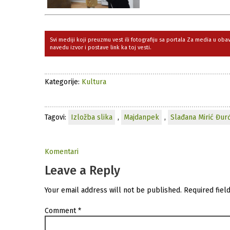
Svi mediji koji preuzmu vest ili fotografiju sa portala Za media u ob
navedu izvor i postave link ka toj vesti.
Kategorije:
Kultura
Tagovi:
Izložba slika
,
Majdanpek
,
Slađana Mirić Đur
Komentari
Leave a Reply
Your email address will not be published.
Required fiel
Comment
*