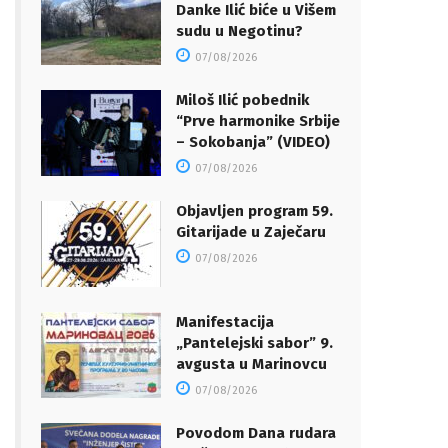
Danke Ilić biće u Višem
sudu u Negotinu?
07/08/2026
Miloš Ilić pobednik
“Prve harmonike Srbije
– Sokobanja” (VIDEO)
07/08/2026
Objavljen program 59.
Gitarijade u Zaječaru
07/08/2026
Manifestacija
„Pantelejski sabor” 9.
avgusta u Marinovcu
07/08/2026
Povodom Dana rudara