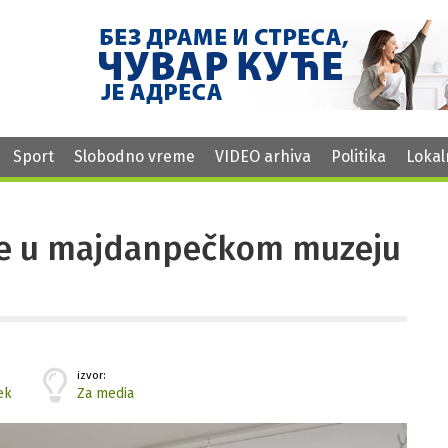
Sport
Slobodno vreme
VIDEO arhiva
Politika
Lokal
ce u majdanpečkom muzeju
izvor:
ek
Za media