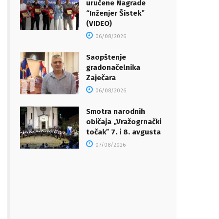
uručene Nagrade
“Inženjer Šistek”
(VIDEO)
06/08/2026
Saopštenje
gradonačelnika
Zaječara
06/08/2026
Smotra narodnih
običaja „Vražogrnački
točakˮ 7. i 8. avgusta
07/08/2026