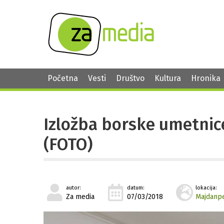
Početna
Vesti
Društvo
Kultura
Hronika
Izložba borske umetni
(FOTO)
autor:
datum:
lokacija:
Za media
07/03/2018
Majdanp