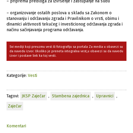
– priprema predloga za izvršenje i zastupanje na sudu
– organizovanje ostalih poslova u skladu sa Zakonom o
stanovanju i održavanju zgrada i Pravilnikom o vrsti, obimu i
dinamici aktivnosti tekućeg i investicionog održavanja zgrada i
načinu sačinjavanja programa održavanja.
Svi mediji koji preuzmu vest ili fotografiju sa portala Za media u obavezi su
da navedu izvor. Ukoliko je preneta integralna vest,u obavezi su da navedu
izvor i postave link ka toj vesti.
Kategorije:
Vesti
Tagovi:
JKSP Zaječar
,
Stambena zajednica
,
Upravnici
,
Zaječar
Komentari