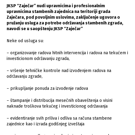
JKSP “Zaječar” nudi upravnicima i profesionalnim
upravnicima stambenih zajednica na teritoriji grada
Zaječara, pod povoljnim uslovima, zaključenje ugovora o
pružanju usluga za potrebe održavanja stambenih zgrada,
navodi se u saopštenju JKSP “Zaječar”
Neke od usluga su:
– organizovanje radova hitnih intervencija i radova na tekućem i
investicionom održavanju zgrada,
– vršenje tehničke kontrole nad izvođenjem radova na
održavanju zgrade,
– prikupljanje ponuda za izvođenje radova
– štampanje i distribucija mesečnih obaveštenja o visini
naknade troškova tekućeg i investicionog održavanja
– evidentiranje svih priliva i odliva sa računa stambene
zajednice kao i izrada godišnjeg izveštaja