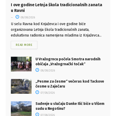
I ove godine Letnja škola tradicionalnih zanata
u Ravni
08/08/2026
U selu Ravna kod Knjaževca i ove godine biće
organizovana Letnja škola tradicionalnih zanata,
edukativna radionica namenjena mladima iz Knjaževca...
READ MORE
U Vražogrncu počela Smotra narodnih
običaja „Vražogrnački točak“
08/08/2026
„Pesme za česme“ večeras kod Tackove
česme u Zaječaru
07/08/2026
Suđenje u slučaju Danke Ilić biće u Višem
sudu u Negotinu?
07/08/2026