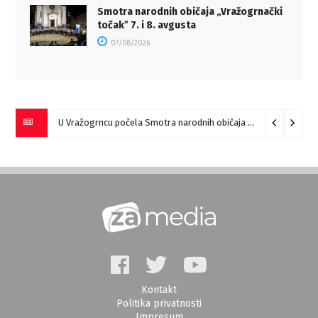
Smotra narodnih običaja „Vražogrnački
točakˮ 7. i 8. avgusta
07/08/2026
U Vražogrncu počela Smotra narodnih običaja „Vražogrnački točak“
Kontakt
Politika privatnosti
Impresum