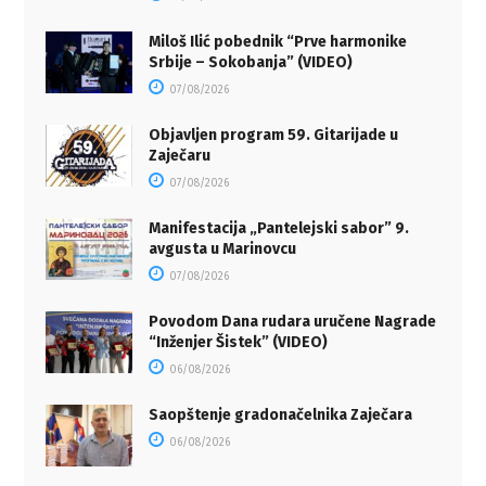
Miloš Ilić pobednik “Prve harmonike
Srbije – Sokobanja” (VIDEO)
07/08/2026
Objavljen program 59. Gitarijade u
Zaječaru
07/08/2026
Manifestacija „Pantelejski sabor” 9.
avgusta u Marinovcu
07/08/2026
Povodom Dana rudara uručene Nagrade
“Inženjer Šistek” (VIDEO)
06/08/2026
Saopštenje gradonačelnika Zaječara
06/08/2026