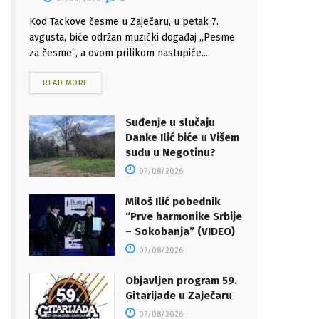
Kod Tackove česme u Zaječaru, u petak 7.
avgusta, biće održan muzički događaj „Pesme
za česme“, a ovom prilikom nastupiće...
READ MORE
Suđenje u slučaju
Danke Ilić biće u Višem
sudu u Negotinu?
07/08/2026
Miloš Ilić pobednik
“Prve harmonike Srbije
– Sokobanja” (VIDEO)
07/08/2026
Objavljen program 59.
Gitarijade u Zaječaru
07/08/2026