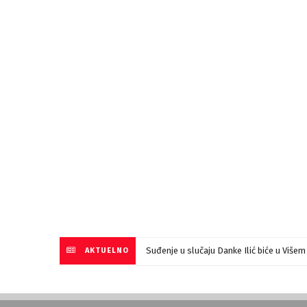
Suđenje u slučaju Danke Ilić biće u Više
AKTUELNO