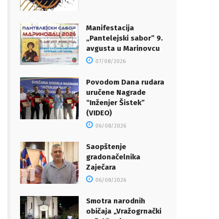
Manifestacija
„Pantelejski sabor” 9.
avgusta u Marinovcu
07/08/2026
Povodom Dana rudara
uručene Nagrade
“Inženjer Šistek”
(VIDEO)
06/08/2026
Saopštenje
gradonačelnika
Zaječara
06/08/2026
Smotra narodnih
običaja „Vražogrnački