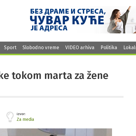
Sport
Slobodno vreme
VIDEO arhiva
Politika
Lokal
ke tokom marta za žene
izvor:
Za media