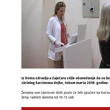
Iz Doma zdravlja u Zaječaru stiže obaveštenje da su ž
skrining karcinoma dojke, tokom marta 2018. godine.
Ženama ove starosne dobi poziv će biti upućen na kućnu 
žena, radnim danima od 10-12 sati.