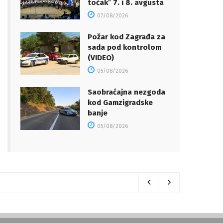
točakˮ 7. i 8. avgusta
07/08/2026
Požar kod Zagrađa za
sada pod kontrolom
(VIDEO)
05/08/2026
Saobraćajna nezgoda
kod Gamzigradske
banje
05/08/2026