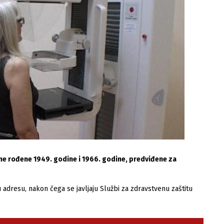
ene rođene 1949. godine i 1966. godine, predviđene za
adresu, nakon čega se javljaju Službi za zdravstvenu zaštitu