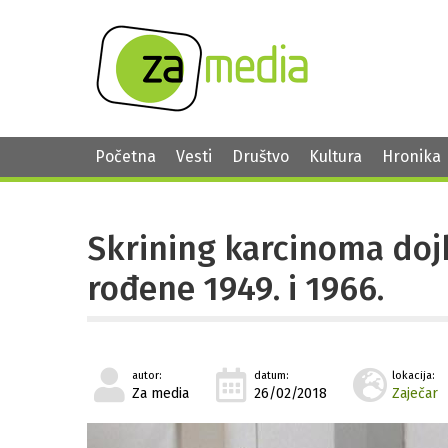
Početna
Vesti
Društvo
Kultura
Hronika
Skrining karcinoma doj
rođene 1949. i 1966.
autor:
datum:
lokacija:
Za media
26/02/2018
Zaječar