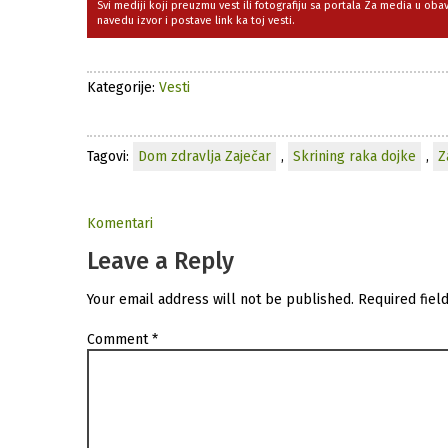
Svi mediji koji preuzmu vest ili fotografiju sa portala Za media u ob
navedu izvor i postave link ka toj vesti.
Kategorije:
Vesti
Tagovi:
Dom zdravlja Zaječar
,
Skrining raka dojke
,
Z
Komentari
Leave a Reply
Your email address will not be published.
Required fiel
Comment
*