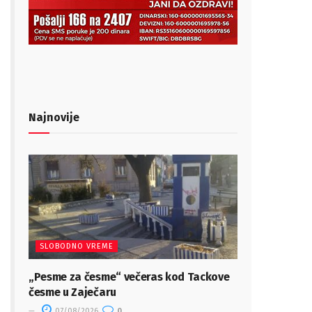
Najnovije
SLOBODNO VREME
„Pesme za česme“ večeras kod Tackove
česme u Zaječaru
07/08/2026
0