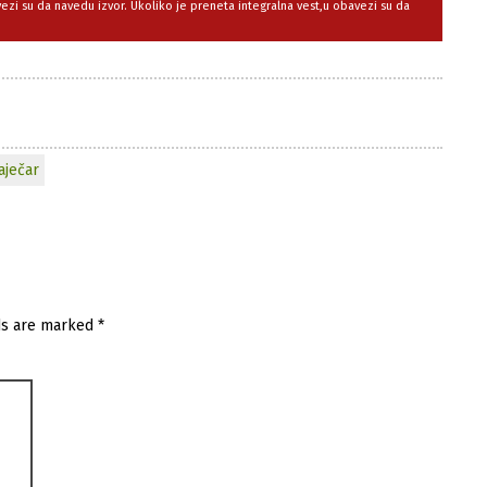
avezi su da navedu izvor. Ukoliko je preneta integralna vest,u obavezi su da
aječar
ds are marked
*