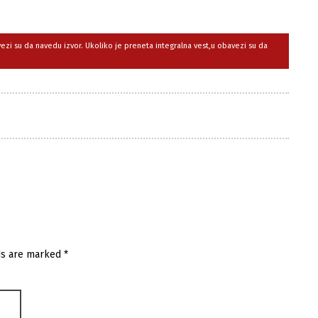
avezi su da navedu izvor. Ukoliko je preneta integralna vest,u obavezi su da
ds are marked
*