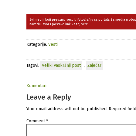
Svi mediji koji preuzmu vest ili fotografiju sa portala Za media u ob
navedu izvor i postave link ka toj vesti.
Kategorije:
Vesti
Tagovi:
Veliki Vaskršnji post
,
Zaječar
Komentari
Leave a Reply
Your email address will not be published.
Required fiel
Comment
*