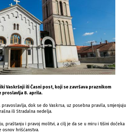
ki Vaskršnji ili Časni post, koji se završava praznikom
proslavlja 8. aprila.
a pravoslavlja, dok se do Vaskrsa, uz posebna pravila, smjenjuju
ašna ili Stradalna nedelja.
praštanju i pravoj molitvi, a cilj je da se u miru i tišini dočeka
je osnov hrišćanstva.