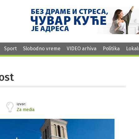
Sport
Slobodno vreme
VIDEO arhiva
Politika
Lokal
ost
izvor:
Za media