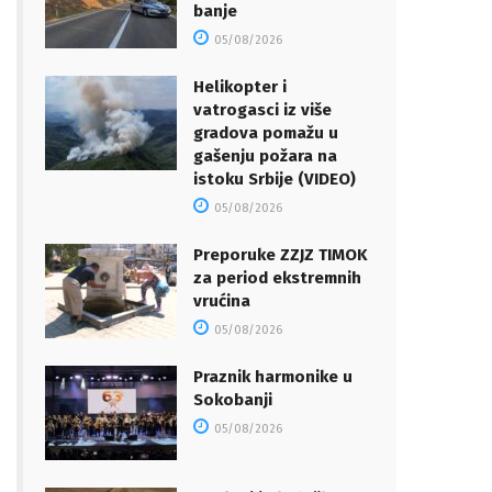
banje
05/08/2026
Helikopter i
vatrogasci iz više
gradova pomažu u
gašenju požara na
istoku Srbije (VIDEO)
05/08/2026
Preporuke ZZJZ TIMOK
za period ekstremnih
vrućina
05/08/2026
Praznik harmonike u
Sokobanji
05/08/2026