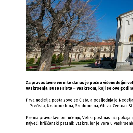
Za pravoslavne vernike danas je počeo višenedeljni veli
Vaskrsenja Isusa Hrista – Vaskrsom, koji se ove godine 
Prva nedjelja posta zove se Čista, a posljednja je Nedelj
– Prečista, Krstopoklona, Sredoposna, Gluva, Cvetna i Str
Prema pravoslavnom učenju, Veliki post nas uči pokajanju, 
najveći hrišćanski praznik Vaskrs, jer je vera u Vaskrsen