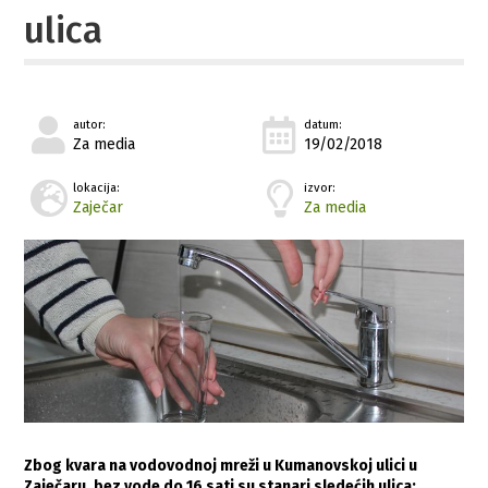
ulica
autor:
datum:
Za media
19/02/2018
lokacija:
izvor:
Zaječar
Za media
Zbog kvara na vodovodnoj mreži u Kumanovskoj ulici u
Zaječaru, bez vode do 16 sati su stanari sledećih ulica: