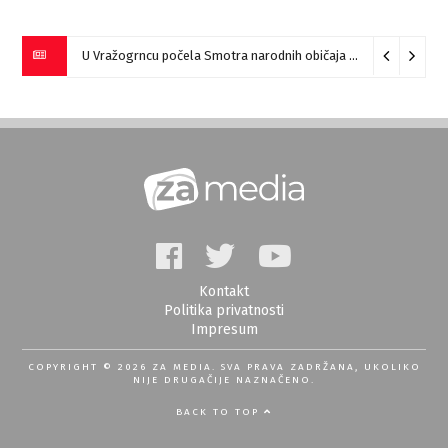
U Vražogrncu počela Smotra narodnih običaja „Vražogrnački točak“
Kontakt
Politika privatnosti
Impresum
COPYRIGHT © 2026 ZA MEDIA. SVA PRAVA ZADRŽANA, UKOLIKO
NIJE DRUGAČIJE NAZNAČENO.
BACK TO TOP