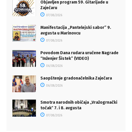
Objavljen program 59. Gitarijade u
Zaječaru
07/08/2026
Manifestacija „Pantelejski sabor” 9.
avgusta u Marinovcu
07/08/2026
Povodom Dana rudara uručene Nagrade
“Inženjer Šistek” (VIDEO)
06/08/2026
Saopštenje gradonačelnika Zaječara
06/08/2026
Smotra narodnih običaja „Vražogrnački
točakˮ 7. i 8. avgusta
07/08/2026