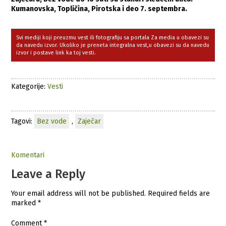
Kumanovska, Topličina, Pirotska i deo 7. septembra.
Svi mediji koji preuzmu vest ili fotografiju sa portala Za media u obavezi su
da navedu izvor. Ukoliko je preneta integralna vest,u obavezi su da navedu
izvor i postave link ka toj vesti.
Kategorije:
Vesti
Tagovi:
Bez vode
,
Zaječar
Komentari
Leave a Reply
Your email address will not be published.
Required fields are
marked
*
Comment
*