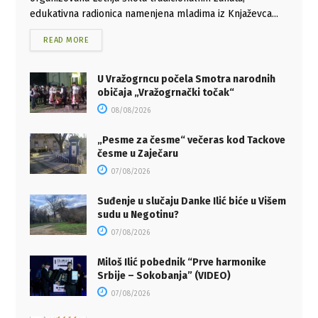
edukativna radionica namenjena mladima iz Knjaževca...
READ MORE
U Vražogrncu počela Smotra narodnih
običaja „Vražogrnački točak“
08/08/2026
„Pesme za česme“ večeras kod Tackove
česme u Zaječaru
07/08/2026
Suđenje u slučaju Danke Ilić biće u Višem
sudu u Negotinu?
07/08/2026
Miloš Ilić pobednik “Prve harmonike
Srbije – Sokobanja” (VIDEO)
07/08/2026