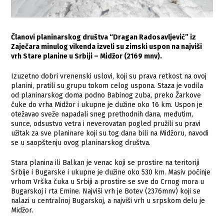
Članovi planinarskog društva “Dragan Radosavljević” iz
Zaječara minulog vikenda izveli su zimski uspon na najviši
vrh Stare planine u Srbiji – Midžor (2169 mnv).
Izuzetno dobri vrenenski uslovi, koji su prava retkost na ovoj
planini, pratili su grupu tokom celog uspona. Staza je vodila
od planinarskog doma podno Babinog zuba, preko Žarkove
čuke do vrha Midžor i ukupne je dužine oko 16 km. Uspon je
otežavao sveže napadali sneg prethodnih dana, međutim,
sunce, odsustvo vetra i neverovatan pogled pružili su pravi
užitak za sve planinare koji su tog dana bili na Midžoru, navodi
se u saopštenju ovog planinarskog društva.
Stara planina ili Balkan je venac koji se prostire na teritoriji
Srbije i Bugarske i ukupne je dužine oko 530 km. Masiv počinje
vrhom Vrška čuka u Srbiji a prostire se sve do Crnog mora u
Bugarskoj i rta Emine. Najviši vrh je Botev (2376mnv) koji se
nalazi u centralnoj Bugarskoj, a najviši vrh u srpskom delu je
Midžor.