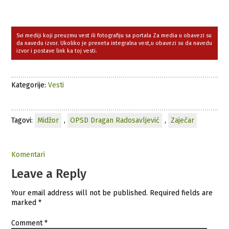
Svi mediji koji preuzmu vest ili fotografiju sa portala Za media u obavezi su
da navedu izvor. Ukoliko je preneta integralna vest,u obavezi su da navedu
izvor i postave link ka toj vesti.
Kategorije:
Vesti
Tagovi:
Midžor
,
OPSD Dragan Radosavljević
,
Zaječar
Komentari
Leave a Reply
Your email address will not be published.
Required fields are
marked
*
Comment
*