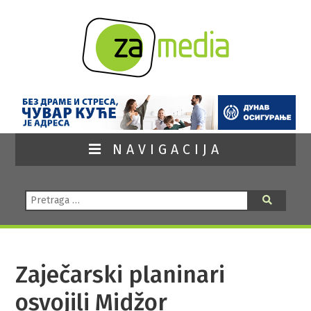
NAVIGACIJA
Pretraga:
Pretraga
Zaječarski planinari
osvojili Midžor