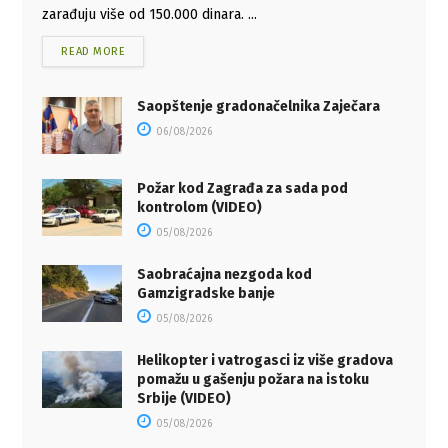
zarađuju više od 150.000 dinara. ...
READ MORE
Saopštenje gradonačelnika Zaječara
06/08/2026
Požar kod Zagrađa za sada pod
kontrolom (VIDEO)
05/08/2026
Saobraćajna nezgoda kod
Gamzigradske banje
05/08/2026
Helikopter i vatrogasci iz više gradova
pomažu u gašenju požara na istoku
Srbije (VIDEO)
05/08/2026