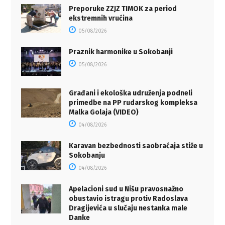
Preporuke ZZJZ TIMOK za period
ekstremnih vrućina
05/08/2026
Praznik harmonike u Sokobanji
05/08/2026
Građani i ekološka udruženja podneli
primedbe na PP rudarskog kompleksa
Malka Golaja (VIDEO)
04/08/2026
Karavan bezbednosti saobraćaja stiže u
Sokobanju
04/08/2026
Apelacioni sud u Nišu pravosnažno
obustavio istragu protiv Radoslava
Dragijevića u slučaju nestanka male
Danke