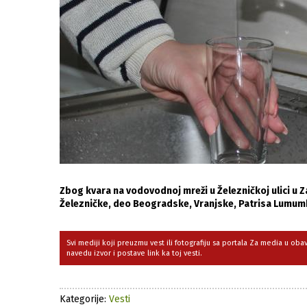
Zbog kvara na vodovodnoj mreži u Železničkoj ulici u Za
Železničke, deo Beogradske, Vranjske, Patrisa Lumumb
Svi mediji koji preuzmu vest ili fotografiju sa portala Za media u ob
navedu izvor i postave link ka toj vesti.
Kategorije:
Vesti