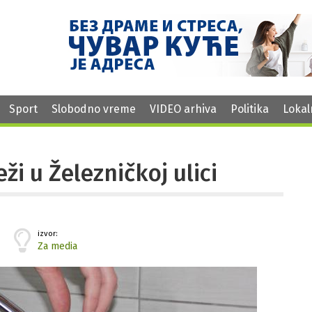
Sport
Slobodno vreme
VIDEO arhiva
Politika
Lokal
i u Železničkoj ulici
izvor:
Za media