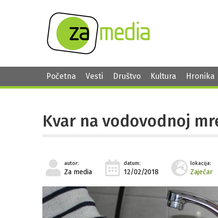
Početna
Vesti
Društvo
Kultura
Hronika
Kvar na vodovodnoj mrež
autor:
datum:
lokacija:
Za media
12/02/2018
Zaječar