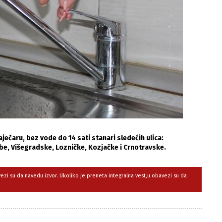
ječaru, bez vode do 14 sati stanari sledećih ulica:
e, Višegradske, Lozničke, Kozjačke i Crnotravske.
avezi su da navedu izvor. Ukoliko je preneta integralna vest,u obavezi su da