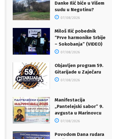
Danke Ilić biće u Višem
sudu u Negotinu?
07/08/2026
Miloš Ilić pobednik
“Prve harmonike Srbije
– Sokobanja” (VIDEO)
07/08/2026
Objavljen program 59.
Gitarijade u Zaječaru
07/08/2026
Manifestacija
„Pantelejski sabor” 9.
avgusta u Marinovcu
07/08/2026
Povodom Dana rudara