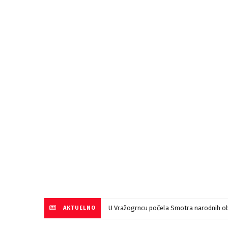
U Vražogrncu počela Smotra narodnih ob
AKTUELNO