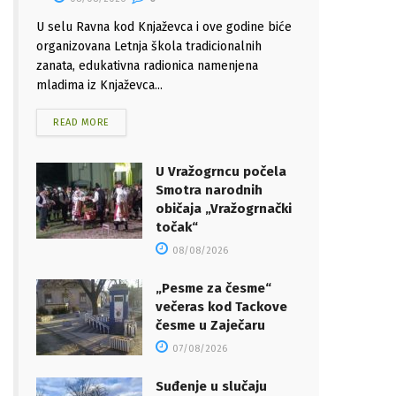
U selu Ravna kod Knjaževca i ove godine biće
organizovana Letnja škola tradicionalnih
zanata, edukativna radionica namenjena
mladima iz Knjaževca...
READ MORE
U Vražogrncu počela
Smotra narodnih
običaja „Vražogrnački
točak“
08/08/2026
„Pesme za česme“
večeras kod Tackove
česme u Zaječaru
07/08/2026
Suđenje u slučaju