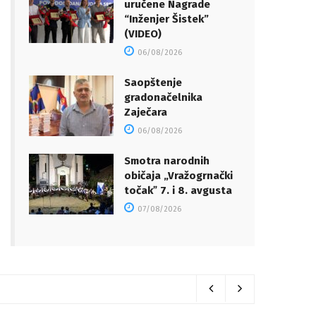
uručene Nagrade
“Inženjer Šistek”
(VIDEO)
06/08/2026
Saopštenje
gradonačelnika
Zaječara
06/08/2026
Smotra narodnih
običaja „Vražogrnački
točakˮ 7. i 8. avgusta
07/08/2026