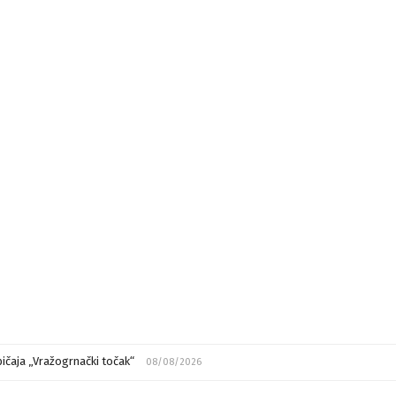
ičaja „Vražogrnački točak“
08/08/2026