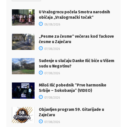
U Vražogrncu počela Smotra narodnih
običaja „Vražogrnački točak“
08/08/2026
„Pesme za česme“ večeras kod Tackove
česme u Zaječaru
07/08/2026
Suđenje u slučaju Danke Ilić biće u Višem
sudu u Negotinu?
07/08/2026
Miloš Ilić pobednik “Prve harmonike
Srbije – Sokobanja” (VIDEO)
07/08/2026
Objavljen program 59. Gitarijade u
Zaječaru
07/08/2026