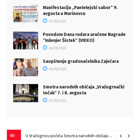
Manifestacija „Pantelejski sabor” 9.
avgusta u Marinovcu
07/08/2026
Povodom Dana rudara uručene Nagrade
“Inženjer Šistek” (VIDEO)
06/08/2026
Saopštenje gradonačelnika Zaječara
06/08/2026
Smotra narodnih običaja „Vražogrnački
točakˮ 7. i 8. avgusta
07/08/2026
U Vražogrncu počela Smotra narodnih običaja „Vražogrnački točak“