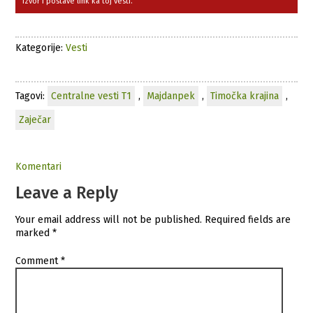
izvor i postave link ka toj vesti.
Kategorije:
Vesti
Tagovi:
Centralne vesti T1
,
Majdanpek
,
Timočka krajina
,
Zaječar
Komentari
Leave a Reply
Your email address will not be published.
Required fields are
marked
*
Comment
*