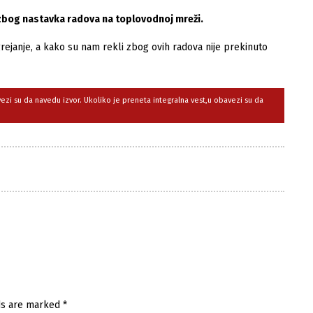
 zbog nastavka radova na toplovodnoj mreži.
grejanje, a kako su nam rekli zbog ovih radova nije prekinuto
avezi su da navedu izvor. Ukoliko je preneta integralna vest,u obavezi su da
ds are marked
*