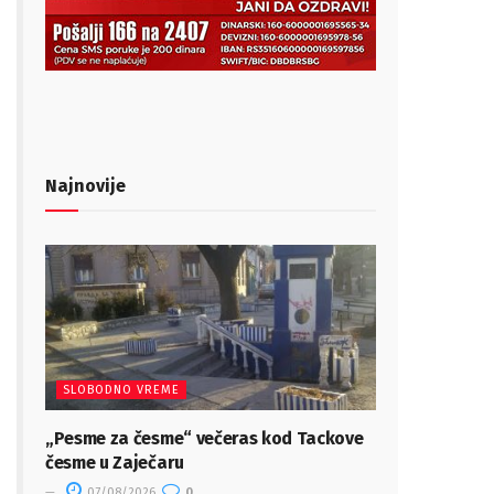
Najnovije
SLOBODNO VREME
„Pesme za česme“ večeras kod Tackove
česme u Zaječaru
07/08/2026
0