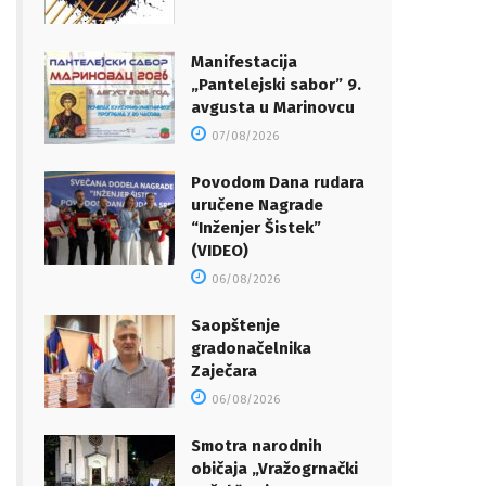
Manifestacija
„Pantelejski sabor” 9.
avgusta u Marinovcu
07/08/2026
Povodom Dana rudara
uručene Nagrade
“Inženjer Šistek”
(VIDEO)
06/08/2026
Saopštenje
gradonačelnika
Zaječara
06/08/2026
Smotra narodnih
običaja „Vražogrnački