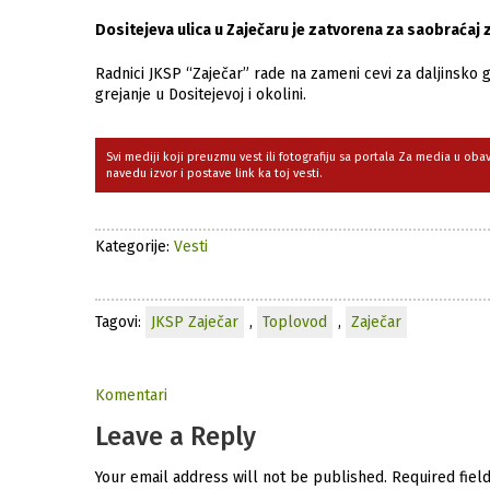
Dositejeva ulica u Zaječaru je zatvorena za saobraćaj
Radnici JKSP “Zaječar” rade na zameni cevi za daljinsko 
grejanje u Dositejevoj i okolini.
Svi mediji koji preuzmu vest ili fotografiju sa portala Za media u ob
navedu izvor i postave link ka toj vesti.
Kategorije:
Vesti
Tagovi:
JKSP Zaječar
,
Toplovod
,
Zaječar
Komentari
Leave a Reply
Your email address will not be published.
Required fiel