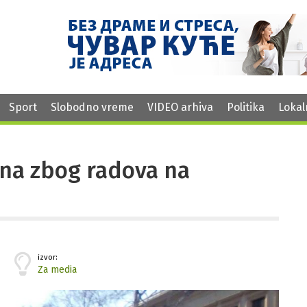
Sport
Slobodno vreme
VIDEO arhiva
Politika
Lokal
ena zbog radova na
izvor:
Za media