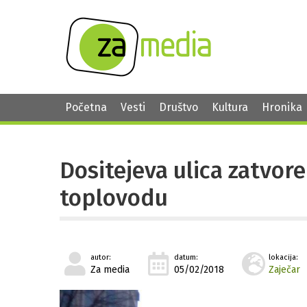
Početna
Vesti
Društvo
Kultura
Hronika
Dositejeva ulica zatvor
toplovodu
autor:
datum:
lokacija:
Za media
05/02/2018
Zaječar