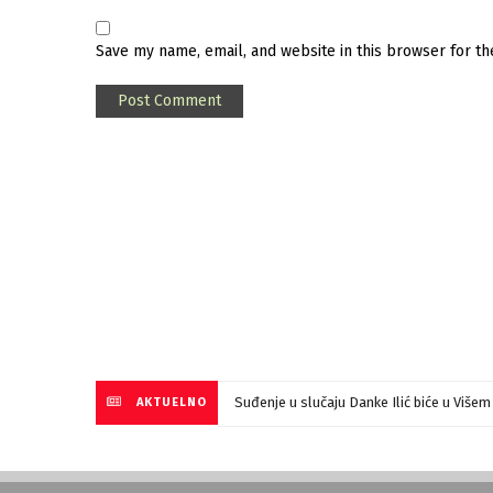
Save my name, email, and website in this browser for t
Suđenje u slučaju Danke Ilić biće u Više
AKTUELNO