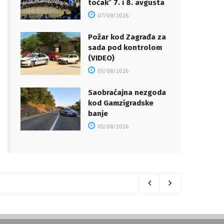
točakˮ 7. i 8. avgusta
07/08/2026
Požar kod Zagrađa za
sada pod kontrolom
(VIDEO)
05/08/2026
Saobraćajna nezgoda
kod Gamzigradske
banje
05/08/2026