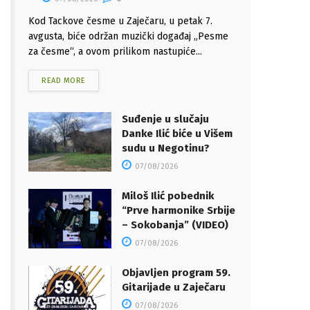
Kod Tackove česme u Zaječaru, u petak 7.
avgusta, biće održan muzički događaj „Pesme
za česme“, a ovom prilikom nastupiće...
READ MORE
Suđenje u slučaju
Danke Ilić biće u Višem
sudu u Negotinu?
07/08/2026
Miloš Ilić pobednik
“Prve harmonike Srbije
– Sokobanja” (VIDEO)
07/08/2026
Objavljen program 59.
Gitarijade u Zaječaru
07/08/2026