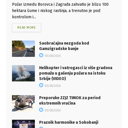
Požar između Borovca i Zagrađa zahvatio je blizu 100
hektara šume i niskog rastinja, a trenutno je pod
kontrolom i...
READ MORE
Saobraćajna nezgoda kod
Gamzigradske banje
05/08/2026
Helikopter i vatrogasci iz više gradova
pomažu u gašenju požara na istoku
Srbije (VIDEO)
05/08/2026
Preporuke ZZJZ TIMOK za period
ekstremnih vrućina
05/08/2026
Praznik harmonike u Sokobanji