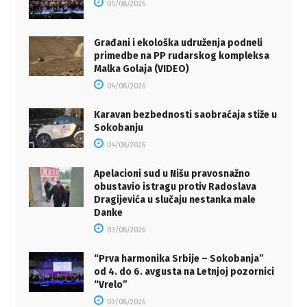
05/08/2026
Građani i ekološka udruženja podneli
primedbe na PP rudarskog kompleksa
Malka Golaja (VIDEO)
04/08/2026
Karavan bezbednosti saobraćaja stiže u
Sokobanju
04/08/2026
Apelacioni sud u Nišu pravosnažno
obustavio istragu protiv Radoslava
Dragijevića u slučaju nestanka male
Danke
03/08/2026
“Prva harmonika Srbije – Sokobanja”
od 4. do 6. avgusta na Letnjoj pozornici
“Vrelo”
03/08/2026