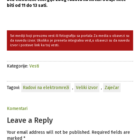
biti od 11 do 13 sati.
Svi mediji koji preuzmu vest ili fotografiju sa portala Za media u obavezi su
da navedu izvor. Ukoliko je preneta integralna vest,u obavezi su da navedu
izvor i postave link ka toj vesti.
Kategorije:
Vesti
Tagovi:
Radovi na elektromreži
,
Veliki izvor
,
Zaječar
Komentari
Leave a Reply
Your email address will not be published.
Required fields are
marked
*