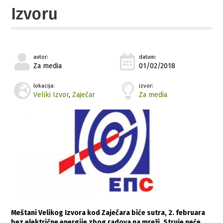
Izvoru
autor:
datum:
Za media
01/02/2018
lokacija:
izvor:
Veliki Izvor
,
Zaječar
Za media
Meštani Velikog Izvora kod Zaječara biće sutra, 2. februara
bez električne energije zbog radova na mreži. Struje neće