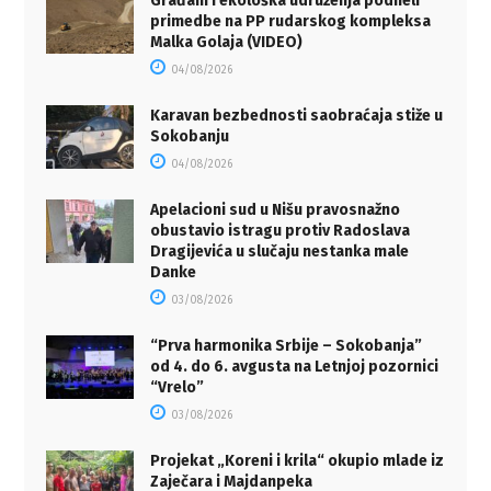
Građani i ekološka udruženja podneli
primedbe na PP rudarskog kompleksa
Malka Golaja (VIDEO)
04/08/2026
Karavan bezbednosti saobraćaja stiže u
Sokobanju
04/08/2026
Apelacioni sud u Nišu pravosnažno
obustavio istragu protiv Radoslava
Dragijevića u slučaju nestanka male
Danke
03/08/2026
“Prva harmonika Srbije – Sokobanja”
od 4. do 6. avgusta na Letnjoj pozornici
“Vrelo”
03/08/2026
Projekat „Koreni i krila“ okupio mlade iz
Zaječara i Majdanpeka