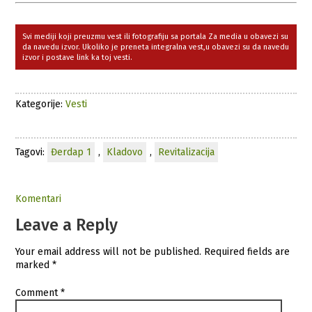
Svi mediji koji preuzmu vest ili fotografiju sa portala Za media u obavezi su
da navedu izvor. Ukoliko je preneta integralna vest,u obavezi su da navedu
izvor i postave link ka toj vesti.
Kategorije:
Vesti
Tagovi:
Đerdap 1
,
Kladovo
,
Revitalizacija
Komentari
Leave a Reply
Your email address will not be published.
Required fields are
marked
*
Comment
*