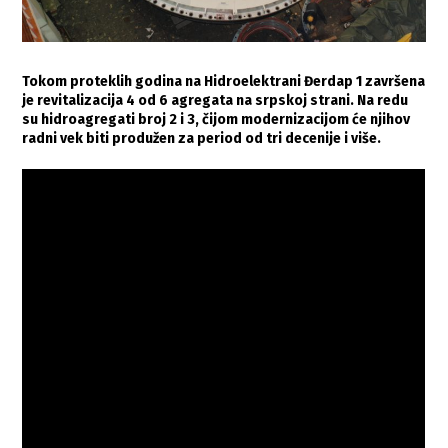
Tokom proteklih godina na Hidroelektrani Đerdap 1 završena
je revitalizacija 4 od 6 agregata na srpskoj strani. Na redu
su hidroagregati broj 2 i 3, čijom modernizacijom će njihov
radni vek biti produžen za period od tri decenije i više.