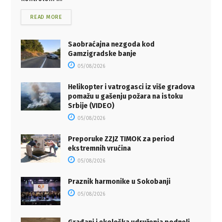
READ MORE
Saobraćajna nezgoda kod
Gamzigradske banje
05/08/2026
Helikopter i vatrogasci iz više gradova
pomažu u gašenju požara na istoku
Srbije (VIDEO)
05/08/2026
Preporuke ZZJZ TIMOK za period
ekstremnih vrućina
05/08/2026
Praznik harmonike u Sokobanji
05/08/2026