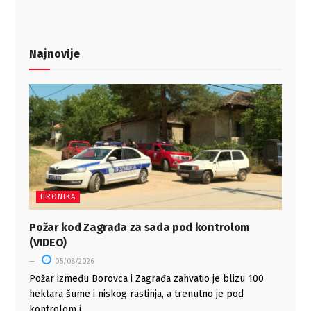
Najnovije
HRONIKA
Požar kod Zagrađa za sada pod kontrolom
(VIDEO)
05/08/2026
Požar između Borovca i Zagrađa zahvatio je blizu 100
hektara šume i niskog rastinja, a trenutno je pod
kontrolom i...