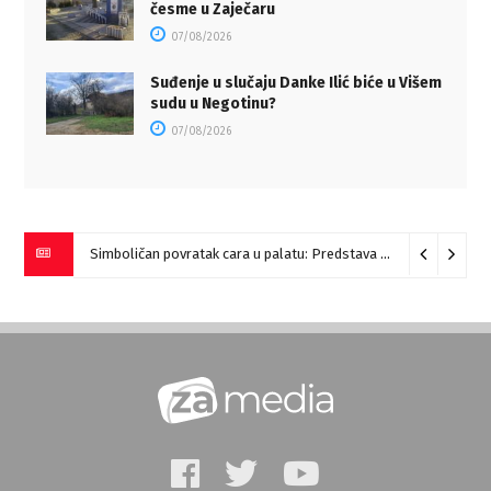
česme u Zaječaru
07/08/2026
Suđenje u slučaju Danke Ilić biće u Višem
sudu u Negotinu?
07/08/2026
Simboličan povratak cara u palatu: Predstava “Galerije” na Romulijani