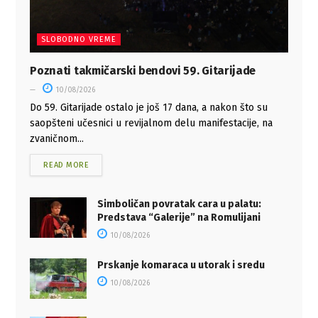
SLOBODNO VREME
Poznati takmičarski bendovi 59. Gitarijade
10/08/2026
Do 59. Gitarijade ostalo je još 17 dana, a nakon što su
saopšteni učesnici u revijalnom delu manifestacije, na
zvaničnom...
READ MORE
Simboličan povratak cara u palatu:
Predstava “Galerije” na Romulijani
10/08/2026
Prskanje komaraca u utorak i sredu
10/08/2026