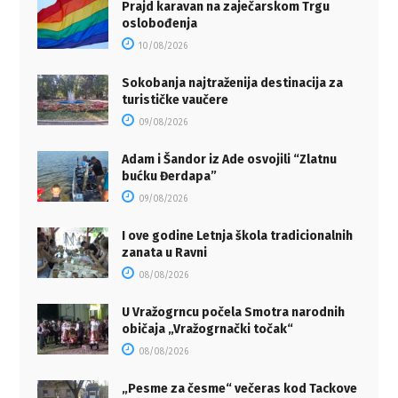
Prajd karavan na zaječarskom Trgu
oslobođenja
10/08/2026
Sokobanja najtraženija destinacija za
turističke vaučere
09/08/2026
Adam i Šandor iz Ade osvojili “Zlatnu
bućku Đerdapa”
09/08/2026
I ove godine Letnja škola tradicionalnih
zanata u Ravni
08/08/2026
U Vražogrncu počela Smotra narodnih
običaja „Vražogrnački točak“
08/08/2026
„Pesme za česme“ večeras kod Tackove