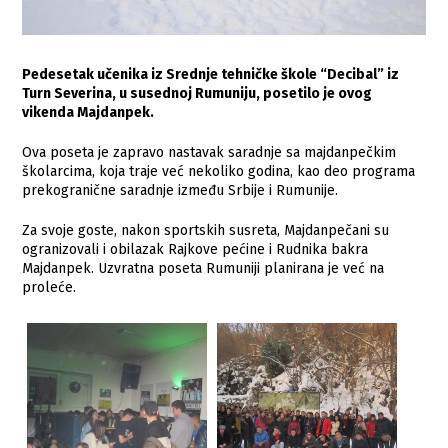
Pedesetak učenika iz Srednje tehničke škole “Decibal” iz
Turn Severina, u susednoj Rumuniju, posetilo je ovog
vikenda Majdanpek.
Ova poseta je zapravo nastavak saradnje sa majdanpečkim
školarcima, koja traje već nekoliko godina, kao deo programa
prekogranične saradnje između Srbije i Rumunije.
Za svoje goste, nakon sportskih susreta, Majdanpečani su
ogranizovali i obilazak Rajkove pećine i Rudnika bakra
Majdanpek. Uzvratna poseta Rumuniji planirana je već na
proleće.