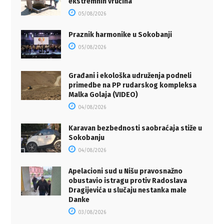
ekstremnih vrućina
05/08/2026
Praznik harmonike u Sokobanji
05/08/2026
Građani i ekološka udruženja podneli
primedbe na PP rudarskog kompleksa
Malka Golaja (VIDEO)
04/08/2026
Karavan bezbednosti saobraćaja stiže u
Sokobanju
04/08/2026
Apelacioni sud u Nišu pravosnažno
obustavio istragu protiv Radoslava
Dragijevića u slučaju nestanka male
Danke
03/08/2026