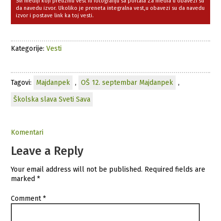
Svi mediji koji preuzmu vest ili fotografiju sa portala Za media u obavezi su
da navedu izvor. Ukoliko je preneta integralna vest,u obavezi su da navedu
izvor i postave link ka toj vesti.
Kategorije:
Vesti
Tagovi:
Majdanpek
,
OŠ 12. septembar Majdanpek
,
Školska slava Sveti Sava
Komentari
Leave a Reply
Your email address will not be published.
Required fields are
marked
*
Comment
*