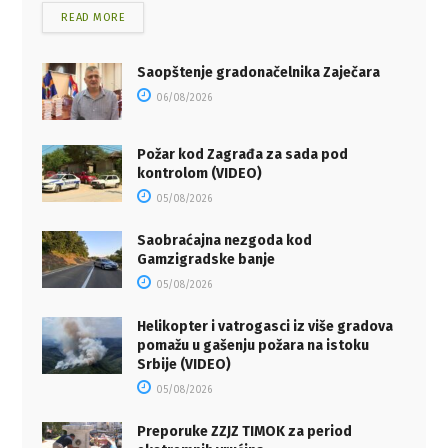
READ MORE
Saopštenje gradonačelnika Zaječara
06/08/2026
Požar kod Zagrađa za sada pod
kontrolom (VIDEO)
05/08/2026
Saobraćajna nezgoda kod
Gamzigradske banje
05/08/2026
Helikopter i vatrogasci iz više gradova
pomažu u gašenju požara na istoku
Srbije (VIDEO)
05/08/2026
Preporuke ZZJZ TIMOK za period