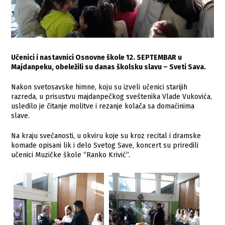
Učenici i nastavnici Osnovne škole 12. SEPTEMBAR u
Majdanpeku, obeležili su danas školsku slavu – Sveti Sava.
Nakon svetosavske himne, koju su izveli učenici starijih
razreda, u prisustvu majdanpečkog sveštenika Vlade Vukovića,
usledilo je čitanje molitve i rezanje kolača sa domaćinima
slave.
Na kraju svečanosti, u okviru koje su kroz recital i dramske
komade opisani lik i delo Svetog Save, koncert su priredili
učenici Muzičke škole “Ranko Krivić”.