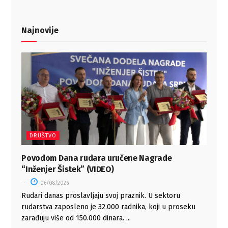
Najnovije
DRUŠTVO
Povodom Dana rudara uručene Nagrade
“Inženjer Šistek” (VIDEO)
06/08/2026
Rudari danas proslavljaju svoj praznik. U sektoru
rudarstva zaposleno je 32.000 radnika, koji u proseku
zarađuju više od 150.000 dinara. ...