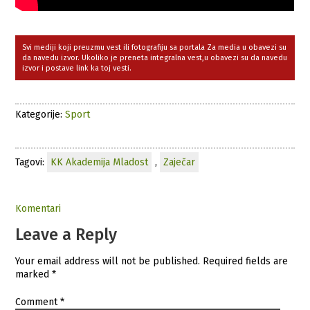
Svi mediji koji preuzmu vest ili fotografiju sa portala Za media u obavezi su
da navedu izvor. Ukoliko je preneta integralna vest,u obavezi su da navedu
izvor i postave link ka toj vesti.
Kategorije:
Sport
Tagovi:
KK Akademija Mladost
,
Zaječar
Komentari
Leave a Reply
Your email address will not be published.
Required fields are
marked
*
Comment
*