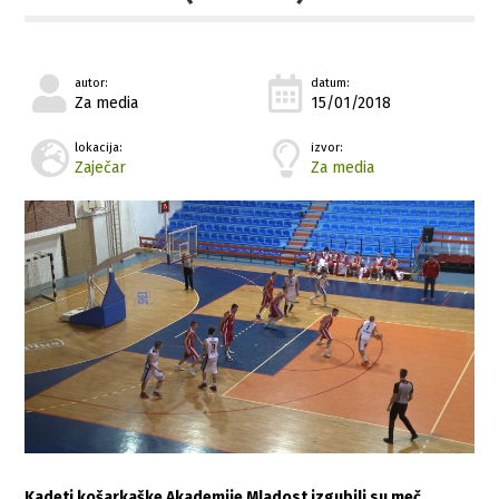
autor:
datum:
Za media
15/01/2018
lokacija:
izvor:
Zaječar
Za media
Kadeti košarkaške Akademije Mladost izgubili su meč