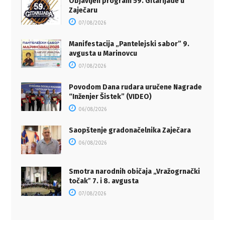
Objavljen program 59. Gitarijade u
Zaječaru
07/08/2026
Manifestacija „Pantelejski sabor” 9.
avgusta u Marinovcu
07/08/2026
Povodom Dana rudara uručene Nagrade
“Inženjer Šistek” (VIDEO)
06/08/2026
Saopštenje gradonačelnika Zaječara
06/08/2026
Smotra narodnih običaja „Vražogrnački
točakˮ 7. i 8. avgusta
07/08/2026