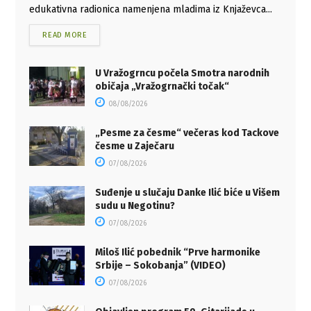
edukativna radionica namenjena mladima iz Knjaževca...
READ MORE
U Vražogrncu počela Smotra narodnih
običaja „Vražogrnački točak“
08/08/2026
„Pesme za česme“ večeras kod Tackove
česme u Zaječaru
07/08/2026
Suđenje u slučaju Danke Ilić biće u Višem
sudu u Negotinu?
07/08/2026
Miloš Ilić pobednik “Prve harmonike
Srbije – Sokobanja” (VIDEO)
07/08/2026