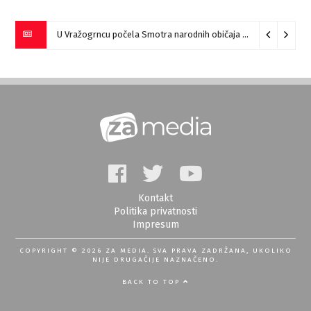
U Vražogrncu počela Smotra narodnih običaja „Vražogrnački točak“
Kontakt
Politika privatnosti
Impresum
COPYRIGHT © 2026 ZA MEDIA. SVA PRAVA ZADRŽANA, UKOLIKO
NIJE DRUGAČIJE NAZNAČENO.
BACK TO TOP