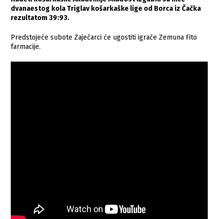
dvanaestog kola Triglav košarkaške lige od Borca iz Čačka
rezultatom 39:93.
Predstojeće subote Zaječarci će ugostiti igrače Zemuna Fito
farmacije.