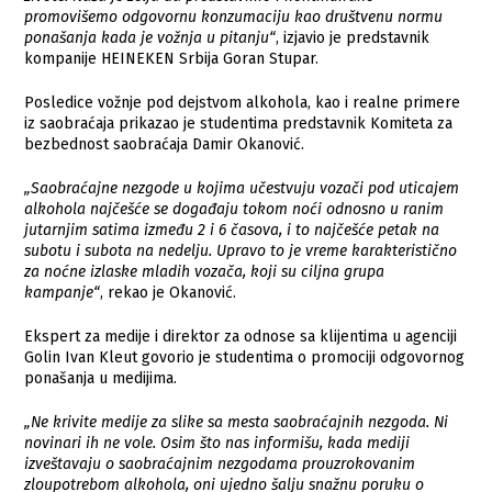
promovišemo odgovornu konzumaciju kao društvenu normu
ponašanja kada je vožnja u pitanju“
, izjavio je predstavnik
kompanije HEINEKEN Srbija Goran Stupar.
Posledice vožnje pod dejstvom alkohola, kao i realne primere
iz saobraćaja prikazao je studentima predstavnik Komiteta za
bezbednost saobraćaja Damir Okanović.
„Saobraćajne nezgode u kojima učestvuju vozači pod uticajem
alkohola najčešće se događaju tokom noći odnosno u ranim
jutarnjim satima između 2 i 6 časova, i to najčešće petak na
subotu i subota na nedelju. Upravo to je vreme karakteristično
za noćne izlaske mladih vozača, koji su ciljna grupa
kampanje“
, rekao je Okanović.
Ekspert za medije i direktor za odnose sa klijentima u agenciji
Golin Ivan Kleut govorio je studentima o promociji odgovornog
ponašanja u medijima.
„Ne krivite medije za slike sa mesta saobraćajnih nezgoda. Ni
novinari ih ne vole. ​Osim što nas informišu, kada mediji
izveštavaju o saobraćajnim nezgodama prouzrokovanim
zloupotrebom alkohola, ​oni ujedno šalju snažnu poruku o