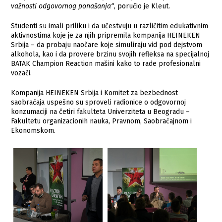
važnosti odgovornog ponašanja“
, poručio je Kleut.
Studenti su imali priliku i da učestvuju u različitim edukativnim
aktivnostima koje je za njih pripremila kompanija HEINEKEN
Srbija – da probaju naočare koje simuliraju vid pod dejstvom
alkohola, kao i da provere brzinu svojih refleksa na specijalnoj
BATAK Champion Reaction mašini kako to rade profesionalni
vozači.
Kompanija HEINEKEN Srbija i Komitet za bezbednost
saobraćaja uspešno su sproveli radionice o odgovornoj
konzumaciji na četiri fakulteta Univerziteta u Beogradu –
Fakultetu organizacionih nauka, Pravnom, Saobraćajnom i
Ekonomskom.