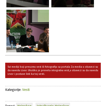
Svi mediji koji preuzmu vest ili fotografiju sa portala Za media u obavezi su
da navedu izvor. Ukoliko je preneta integralna vest,u obavezi su da navedu
izvor i postave link ka toj vesti.
Kategorije:
Vesti