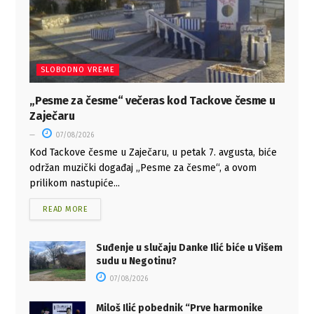
SLOBODNO VREME
„Pesme za česme“ večeras kod Tackove česme u
Zaječaru
07/08/2026
Kod Tackove česme u Zaječaru, u petak 7. avgusta, biće
održan muzički događaj „Pesme za česme“, a ovom
prilikom nastupiće...
READ MORE
Suđenje u slučaju Danke Ilić biće u Višem
sudu u Negotinu?
07/08/2026
Miloš Ilić pobednik “Prve harmonike