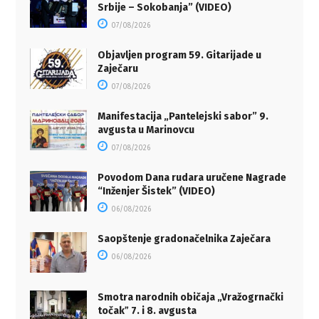
Srbije – Sokobanja” (VIDEO)
07/08/2026
Objavljen program 59. Gitarijade u
Zaječaru
07/08/2026
Manifestacija „Pantelejski sabor” 9.
avgusta u Marinovcu
07/08/2026
Povodom Dana rudara uručene Nagrade
“Inženjer Šistek” (VIDEO)
06/08/2026
Saopštenje gradonačelnika Zaječara
06/08/2026
Smotra narodnih običaja „Vražogrnački
točakˮ 7. i 8. avgusta