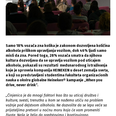
Samo 18% vozača zna kolika je zakonom dozvoljena količina
alkohola prilikom upravljanja vozilom, dok 46% ljudi samo
misli da zna. Pored toga, 28% vozača smatra da njihova
kultura dozvoljava da se upravlja vozilom pod uticajem
alkohola, pokazali su rezultati međunarodnog istraživanja
koje je sprovela kompanija HEINEKEN u deset zemalja sveta,
a koji su predstavljeni studentima Fakulteta organizacionih
nauka u okviru globalne Heineken® kampanje „When you
drive, never drink“.
„Činjenica je da mnogi faktori kao što su uticaj društva i
kulture, svesti, trenutka u kom se nađemo utiču na problem
vožnje pod dejstvom alkohola. Ne dozvolite da se lepo veče sa
prijateljima pretvori u noćnu moru koja će vam promeniti
živote. Naša je želja da predstavimo i kontinuirano