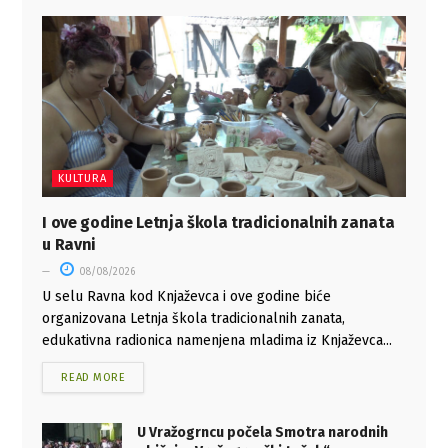
KULTURA
I ove godine Letnja škola tradicionalnih zanata
u Ravni
08/08/2026
U selu Ravna kod Knjaževca i ove godine biće
organizovana Letnja škola tradicionalnih zanata,
edukativna radionica namenjena mladima iz Knjaževca...
READ MORE
U Vražogrncu počela Smotra narodnih