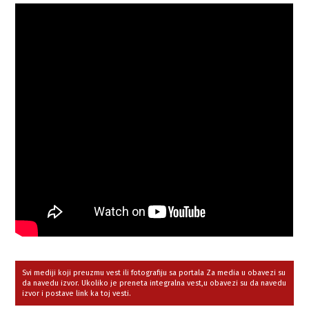
Svi mediji koji preuzmu vest ili fotografiju sa portala Za media u obavezi su
da navedu izvor. Ukoliko je preneta integralna vest,u obavezi su da navedu
izvor i postave link ka toj vesti.