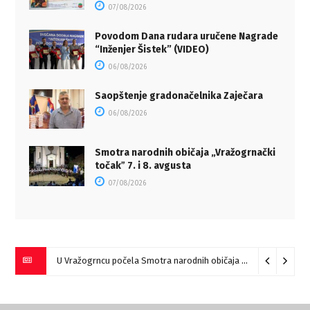
07/08/2026
Povodom Dana rudara uručene Nagrade
“Inženjer Šistek” (VIDEO)
06/08/2026
Saopštenje gradonačelnika Zaječara
06/08/2026
Smotra narodnih običaja „Vražogrnački
točakˮ 7. i 8. avgusta
07/08/2026
U Vražogrncu počela Smotra narodnih običaja „Vražogrnački točak“