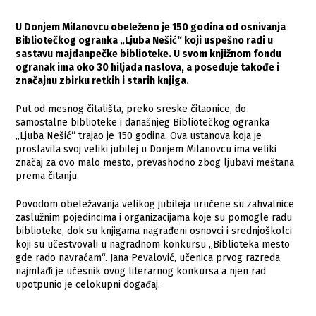
U Donjem Milanovcu obeleženo je 150 godina od osnivanja
Bibliotečkog ogranka „Ljuba Nešić“ koji uspešno radi u
sastavu majdanpečke biblioteke. U svom knjižnom fondu
ogranak ima oko 30 hiljada naslova, a poseduje takođe i
značajnu zbirku retkih i starih knjiga.
Put od mesnog čitališta, preko sreske čitaonice, do
samostalne biblioteke i današnjeg Bibliotečkog ogranka
„Ljuba Nešić“ trajao je 150 godina. Ova ustanova koja je
proslavila svoj veliki jubilej u Donjem Milanovcu ima veliki
značaj za ovo malo mesto, prevashodno zbog ljubavi meštana
prema čitanju.
Povodom obeležavanja velikog jubileja uručene su zahvalnice
zaslužnim pojedincima i organizacijama koje su pomogle radu
biblioteke, dok su knjigama nagrađeni osnovci i srednjoškolci
koji su učestvovali u nagradnom konkursu „Biblioteka mesto
gde rado navraćam“. Jana Pevalović, učenica prvog razreda,
najmlađi je učesnik ovog literarnog konkursa a njen rad
upotpunio je celokupni događaj.