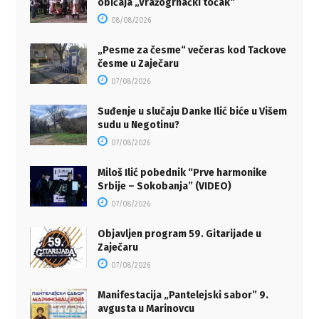
običaja „Vražogrnački točak“
08/08/2026
„Pesme za česme“ večeras kod Tackove
česme u Zaječaru
07/08/2026
Suđenje u slučaju Danke Ilić biće u Višem
sudu u Negotinu?
07/08/2026
Miloš Ilić pobednik “Prve harmonike
Srbije – Sokobanja” (VIDEO)
07/08/2026
Objavljen program 59. Gitarijade u
Zaječaru
07/08/2026
Manifestacija „Pantelejski sabor” 9.
avgusta u Marinovcu