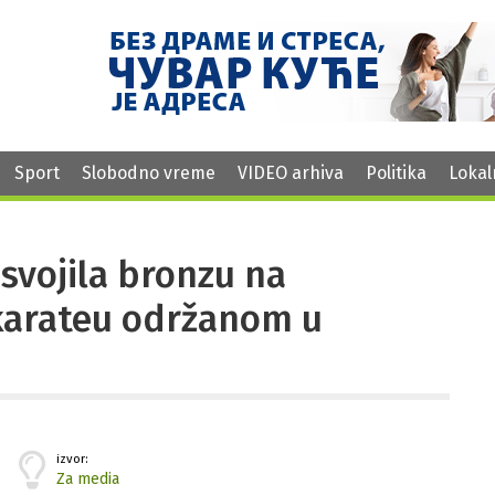
Sport
Slobodno vreme
VIDEO arhiva
Politika
Lokal
osvojila bronzu na
karateu održanom u
izvor:
Za media