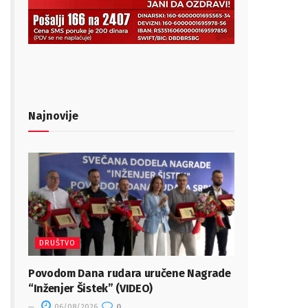
Najnovije
DRUŠTVO
Povodom Dana rudara uručene Nagrade
“Inženjer Šistek” (VIDEO)
06/08/2026
0