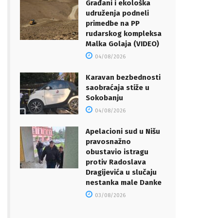
Građani i ekološka
udruženja podneli
primedbe na PP
rudarskog kompleksa
Malka Golaja (VIDEO)
04/08/2026
Karavan bezbednosti
saobraćaja stiže u
Sokobanju
04/08/2026
Apelacioni sud u Nišu
pravosnažno
obustavio istragu
protiv Radoslava
Dragijevića u slučaju
nestanka male Danke
03/08/2026