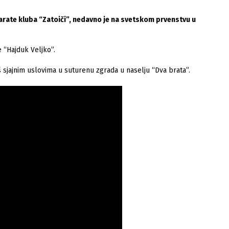
arate kluba “Zatoiči”, nedavno je na svetskom prvenstvu u
 “Hajduk Veljko”.
š sjajnim uslovima u suturenu zgrada u naselju “Dva brata”.