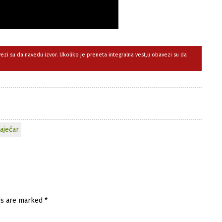
avezi su da navedu izvor. Ukoliko je preneta integralna vest,u obavezi su da
aječar
ds are marked
*