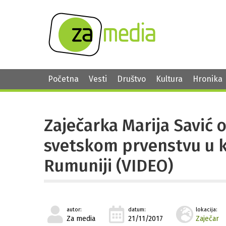
Početna
Vesti
Društvo
Kultura
Hronika
Zaječarka Marija Savić 
svetskom prvenstvu u 
Rumuniji (VIDEO)
autor:
datum:
lokacija:
Za media
21/11/2017
Zaječar