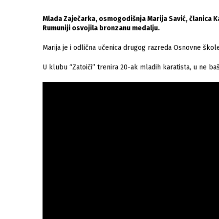
Mlada Zaječarka, osmogodišnja Marija Savić, članica K
Rumuniji osvojila bronzanu medalju.
Marija je i odlična učenica drugog razreda Osnovne škole
U klubu “Zatoiči” trenira 20-ak mladih karatista, u ne ba