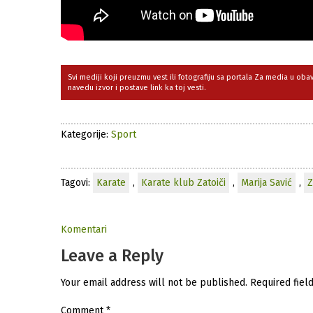
Svi mediji koji preuzmu vest ili fotografiju sa portala Za media u ob
navedu izvor i postave link ka toj vesti.
Kategorije:
Sport
Tagovi:
Karate
,
Karate klub Zatoiči
,
Marija Savić
,
Z
Komentari
Leave a Reply
Your email address will not be published.
Required fiel
Comment
*