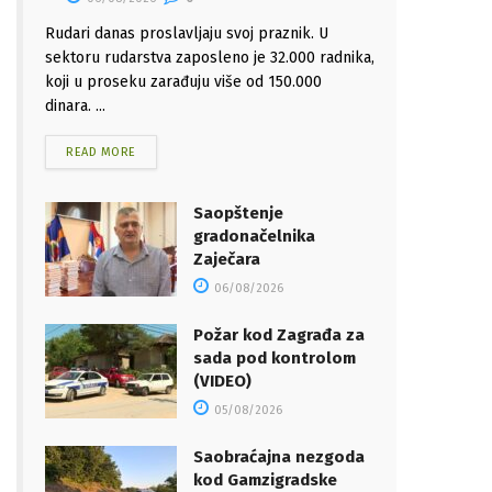
Rudari danas proslavljaju svoj praznik. U
sektoru rudarstva zaposleno je 32.000 radnika,
koji u proseku zarađuju više od 150.000
dinara. ...
READ MORE
Saopštenje
gradonačelnika
Zaječara
06/08/2026
Požar kod Zagrađa za
sada pod kontrolom
(VIDEO)
05/08/2026
Saobraćajna nezgoda
kod Gamzigradske