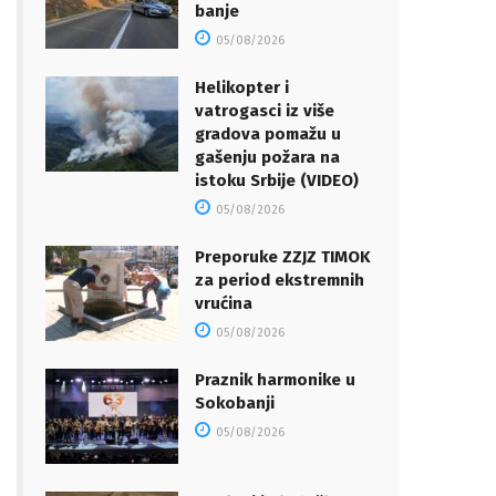
banje
05/08/2026
Helikopter i
vatrogasci iz više
gradova pomažu u
gašenju požara na
istoku Srbije (VIDEO)
05/08/2026
Preporuke ZZJZ TIMOK
za period ekstremnih
vrućina
05/08/2026
Praznik harmonike u
Sokobanji
05/08/2026