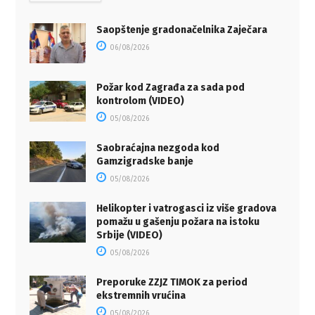
Saopštenje gradonačelnika Zaječara
06/08/2026
Požar kod Zagrađa za sada pod
kontrolom (VIDEO)
05/08/2026
Saobraćajna nezgoda kod
Gamzigradske banje
05/08/2026
Helikopter i vatrogasci iz više gradova
pomažu u gašenju požara na istoku
Srbije (VIDEO)
05/08/2026
Preporuke ZZJZ TIMOK za period
ekstremnih vrućina
05/08/2026