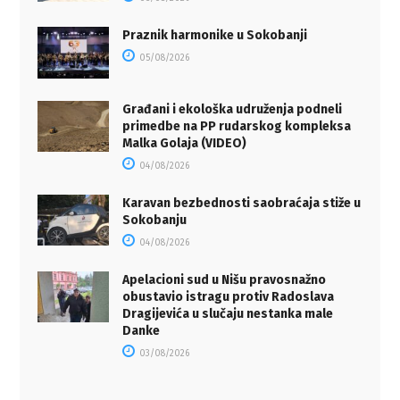
Praznik harmonike u Sokobanji
05/08/2026
Građani i ekološka udruženja podneli
primedbe na PP rudarskog kompleksa
Malka Golaja (VIDEO)
04/08/2026
Karavan bezbednosti saobraćaja stiže u
Sokobanju
04/08/2026
Apelacioni sud u Nišu pravosnažno
obustavio istragu protiv Radoslava
Dragijevića u slučaju nestanka male
Danke
03/08/2026