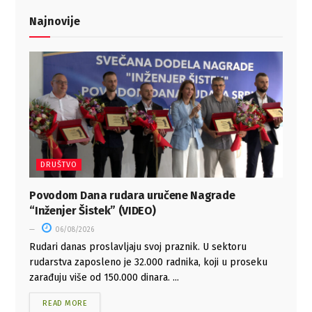
Najnovije
DRUŠTVO
Povodom Dana rudara uručene Nagrade
“Inženjer Šistek” (VIDEO)
06/08/2026
Rudari danas proslavljaju svoj praznik. U sektoru
rudarstva zaposleno je 32.000 radnika, koji u proseku
zarađuju više od 150.000 dinara. ...
READ MORE