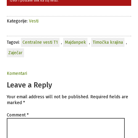
izvor i postave link ka toj vesti.
Kategorije:
Vesti
Tagovi:
Centralne vesti T1
,
Majdanpek
,
Timočka krajina
,
Zaječar
Komentari
Leave a Reply
Your email address will not be published.
Required fields are
marked
*
Comment
*