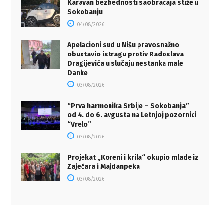
Karavan bezbednosti saobraćaja stiže u
Sokobanju
04/08/2026
Apelacioni sud u Nišu pravosnažno
obustavio istragu protiv Radoslava
Dragijevića u slučaju nestanka male
Danke
03/08/2026
“Prva harmonika Srbije – Sokobanja”
od 4. do 6. avgusta na Letnjoj pozornici
“Vrelo”
03/08/2026
Projekat „Koreni i krila“ okupio mlade iz
Zaječara i Majdanpeka
03/08/2026