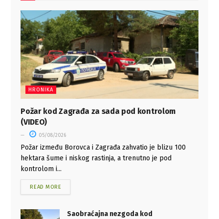
HRONIKA
Požar kod Zagrađa za sada pod kontrolom
(VIDEO)
05/08/2026
Požar između Borovca i Zagrađa zahvatio je blizu 100
hektara šume i niskog rastinja, a trenutno je pod
kontrolom i...
READ MORE
Saobraćajna nezgoda kod