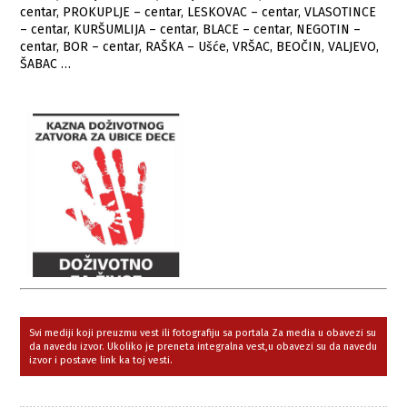
centar, PROKUPLJE – centar, LESKOVAC – centar, VLASOTINCE
– centar, KURŠUMLIJA – centar, BLACE – centar, NEGOTIN –
centar, BOR – centar, RAŠKA – Ušće, VRŠAC, BEOČIN, VALJEVO,
ŠABAC …
Svi mediji koji preuzmu vest ili fotografiju sa portala Za media u obavezi su
da navedu izvor. Ukoliko je preneta integralna vest,u obavezi su da navedu
izvor i postave link ka toj vesti.