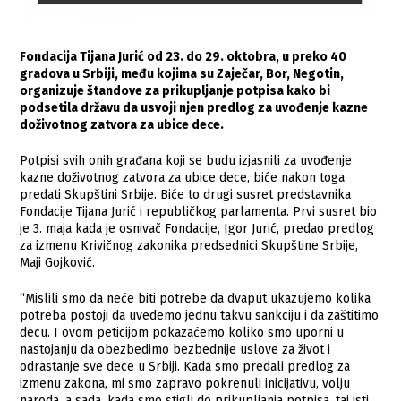
Fondacija Tijana Jurić od 23. do 29. oktobra, u preko 40
gradova u Srbiji, među kojima su Zaječar, Bor, Negotin,
organizuje štandove za prikupljanje potpisa kako bi
podsetila državu da usvoji njen predlog za uvođenje kazne
doživotnog zatvora za ubice dece.
Potpisi svih onih građana koji se budu izjasnili za uvođenje
kazne doživotnog zatvora za ubice dece, biće nakon toga
predati Skupštini Srbije. Biće to drugi susret predstavnika
Fondacije Tijana Jurić i republičkog parlamenta. Prvi susret bio
je 3. maja kada je osnivač Fondacije, Igor Jurić, predao predlog
za izmenu Krivičnog zakonika predsednici Skupštine Srbije,
Maji Gojković.
“Mislili smo da neće biti potrebe da dvaput ukazujemo kolika
potreba postoji da uvedemo jednu takvu sankciju i da zaštitimo
decu. I ovom peticijom pokazaćemo koliko smo uporni u
nastojanju da obezbedimo bezbednije uslove za život i
odrastanje sve dece u Srbiji. Kada smo predali predlog za
izmenu zakona, mi smo zapravo pokrenuli inicijativu, volju
naroda, a sada, kada smo stigli do prikupljanja potpisa, taj isti