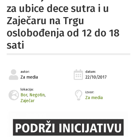
za ubice dece sutra i u
Zaječaru na Trgu
oslobođenja od 12 do 18
sati
autor:
datum:
Za media
22/10/2017
lokacija:
izvor:
Bor
,
Negotin
,
Za media
Zaječar