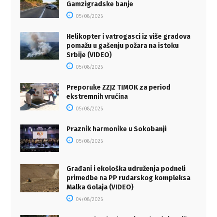
Gamzigradske banje
05/08/2026
Helikopter i vatrogasci iz više gradova
pomažu u gašenju požara na istoku
Srbije (VIDEO)
05/08/2026
Preporuke ZZJZ TIMOK za period
ekstremnih vrućina
05/08/2026
Praznik harmonike u Sokobanji
05/08/2026
Građani i ekološka udruženja podneli
primedbe na PP rudarskog kompleksa
Malka Golaja (VIDEO)
04/08/2026