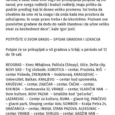
narod, pre svega roditelji i budući roditelji, imaju priliku da
podrže predlog koji bi doneo veliku promenu. Svi treba da
shvatimo da smo mi ta snaga i da onda kada ima prostora da
odlučujemo, to svoje pravo treba i da iskoristimo. Pozivam sve
punoletne građane da dođu do naših štandova i da učine veliku
stvar za bezbednost dece”, kaže Igor Jurić.
POTPIŠITE U SVOM GRADU – SPISAK GRADOVA I LOKACIJA
Potpisi će se prikupljati u 40 gradova u Srbiji, u periodu od 12
do 18 sati.
BEOGRAD – Knez Mihajlova, Palilula (Shopy), Ušće, Delta city,
NOVI SAD – Trg slobode, SUBOTICA – centar, Prozivka, NIŠ –
centar Pobeda, ZRENJANIN – Vodotoranj, KRAGUJEVAC –
Univerzitet, Balkan, KRALJEVO – centar kod spomenika,
KRUŠEVAC – centar, ZAJEČAR – centar, ČAČAK – centar,
KIKINDA – Svetosavska 32, VRANJE – centar, VLADIČIN HAN –
Dom kulture, NOVI PAZAR – šetalište kod “pečurke”,
LAZAREVAC – Centar za kulturu, RUMA – glavni trg, PANČEVO
– glavni park, Shoping centar Aviv, SOMBOR – Kralja Petra 24,
GRAČANICA – centar, INĐIJA, STARA PAZOVA, ALEKSINAC –
centar, VRANJE – centar, SVRLJIG – centar, GADŽIN HAN –