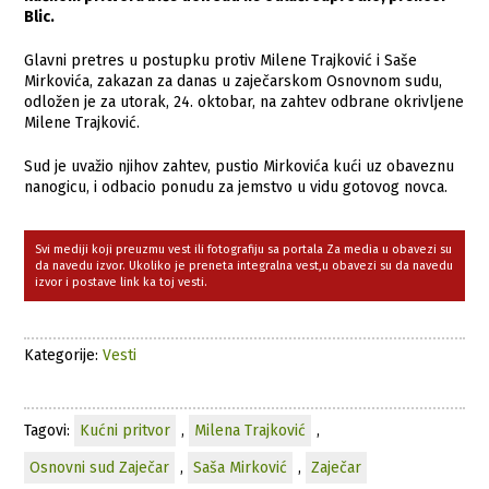
Blic.
Glavni pretres u postupku protiv Milene Trajković i Saše
Mirkovića, zakazan za danas u zaječarskom Osnovnom sudu,
odložen je za utorak, 24. oktobar, na zahtev odbrane okrivljene
Milene Trajković.
Sud je uvažio njihov zahtev, pustio Mirkovića kući uz obaveznu
nanogicu, i odbacio ponudu za jemstvo u vidu gotovog novca.
Svi mediji koji preuzmu vest ili fotografiju sa portala Za media u obavezi su
da navedu izvor. Ukoliko je preneta integralna vest,u obavezi su da navedu
izvor i postave link ka toj vesti.
Kategorije:
Vesti
Tagovi:
Kućni pritvor
,
Milena Trajković
,
Osnovni sud Zaječar
,
Saša Mirković
,
Zaječar