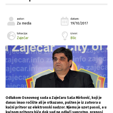
autor:
datum:
Za media
19/10/2017
lokacija:
izvor:
Zaječar
Blic
Odlukom Osnovnog suda u Zaječaru Saša Mirković, koji je
danas imao ročište ali je otkazano, pušten je iz zatvora u
kućni pritvor uz elektronski nadzor. Njemu je uzet pasoš, a u
kućnom pritvoru biće dok sud ne odluči suprotno, prenosi