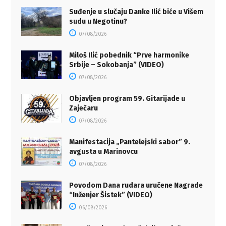
Suđenje u slučaju Danke Ilić biće u Višem
sudu u Negotinu?
07/08/2026
Miloš Ilić pobednik “Prve harmonike
Srbije – Sokobanja” (VIDEO)
07/08/2026
Objavljen program 59. Gitarijade u
Zaječaru
07/08/2026
Manifestacija „Pantelejski sabor” 9.
avgusta u Marinovcu
07/08/2026
Povodom Dana rudara uručene Nagrade
“Inženjer Šistek” (VIDEO)
06/08/2026