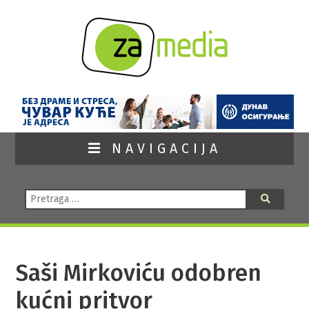
NAVIGACIJA
Pretraga:
Pretraga
Saši Mirkoviću odobren
kućni pritvor