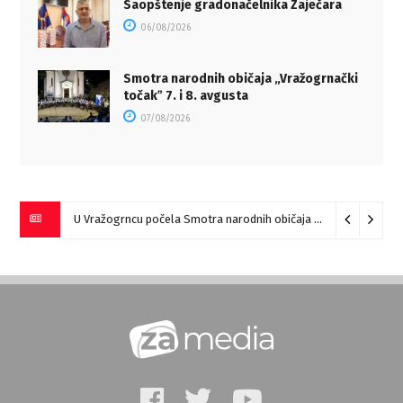
Saopštenje gradonačelnika Zaječara
06/08/2026
Smotra narodnih običaja „Vražogrnački
točakˮ 7. i 8. avgusta
07/08/2026
U Vražogrncu počela Smotra narodnih običaja „Vražogrnački točak“