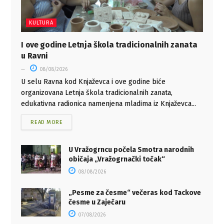
KULTURA
I ove godine Letnja škola tradicionalnih zanata
u Ravni
08/08/2026
U selu Ravna kod Knjaževca i ove godine biće
organizovana Letnja škola tradicionalnih zanata,
edukativna radionica namenjena mladima iz Knjaževca...
READ MORE
U Vražogrncu počela Smotra narodnih
običaja „Vražogrnački točak“
08/08/2026
„Pesme za česme“ večeras kod Tackove
česme u Zaječaru
07/08/2026