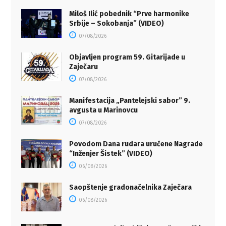
Miloš Ilić pobednik “Prve harmonike
Srbije – Sokobanja” (VIDEO)
07/08/2026
Objavljen program 59. Gitarijade u
Zaječaru
07/08/2026
Manifestacija „Pantelejski sabor” 9.
avgusta u Marinovcu
07/08/2026
Povodom Dana rudara uručene Nagrade
“Inženjer Šistek” (VIDEO)
06/08/2026
Saopštenje gradonačelnika Zaječara
06/08/2026