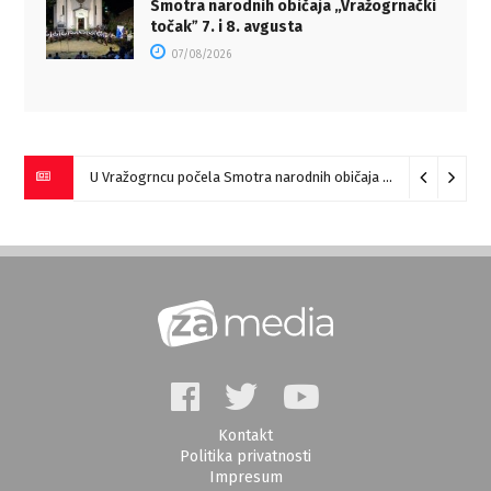
Smotra narodnih običaja „Vražogrnački
točakˮ 7. i 8. avgusta
07/08/2026
U Vražogrncu počela Smotra narodnih običaja „Vražogrnački točak“
Kontakt
Politika privatnosti
Impresum