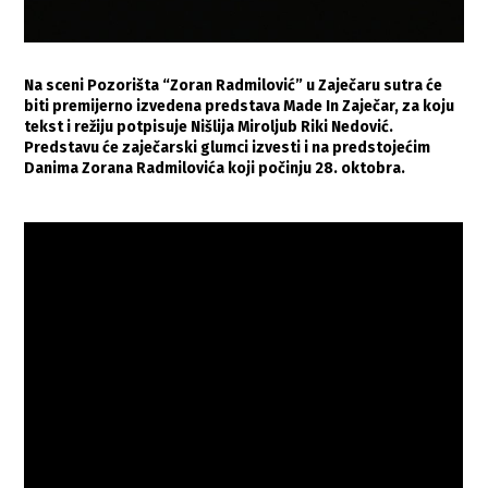
Na sceni Pozorišta “Zoran Radmilović” u Zaječaru sutra će
biti premijerno izvedena predstava Made In Zaječar, za koju
tekst i režiju potpisuje Nišlija Miroljub Riki Nedović.
Predstavu će zaječarski glumci izvesti i na predstojećim
Danima Zorana Radmilovića koji počinju 28. oktobra.