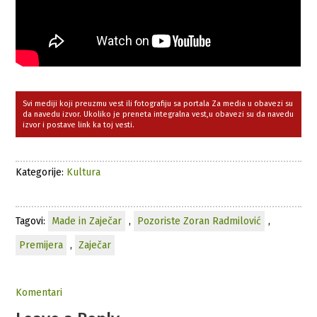
Svi mediji koji preuzmu vest ili fotografiju sa portala Za media u obavezi su
da navedu izvor. Ukoliko je preneta integralna vest,u obavezi su da navedu
izvor i postave link ka toj vesti.
Kategorije:
Kultura
Tagovi:
Made in Zaječar
,
Pozoriste Zoran Radmilović
,
Premijera
,
Zaječar
Komentari