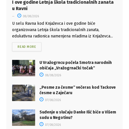
I ove godine Letnja škola tradicionalnih zanata
u Ravni
08/08/2026
U selu Ravna kod Knjaževca i ove godine biće
organizovana Letnja škola tradicionalnih zanata,
edukativna radionica namenjena mladima iz Knjaževca...
READ MORE
U Vražogrncu počela Smotra narodnih
običaja „Vražogrnački točak“
08/08/2026
„Pesme za česme“ večeras kod Tackove
česme u Zaječaru
07/08/2026
Suđenje u slučaju Danke Ilić biće u Višem
sudu u Negotinu?
07/08/2026