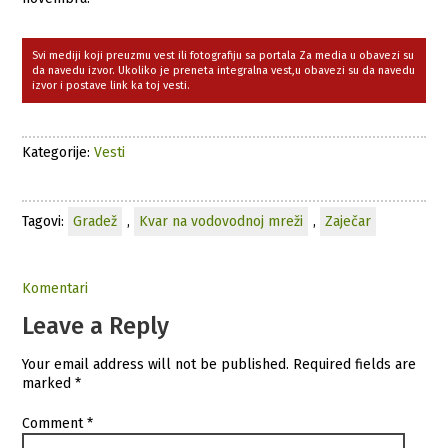
Svi mediji koji preuzmu vest ili fotografiju sa portala Za media u obavezi su
da navedu izvor. Ukoliko je preneta integralna vest,u obavezi su da navedu
izvor i postave link ka toj vesti.
Kategorije:
Vesti
Tagovi:
Gradež
,
Kvar na vodovodnoj mreži
,
Zaječar
Komentari
Leave a Reply
Your email address will not be published.
Required fields are
marked
*
Comment
*