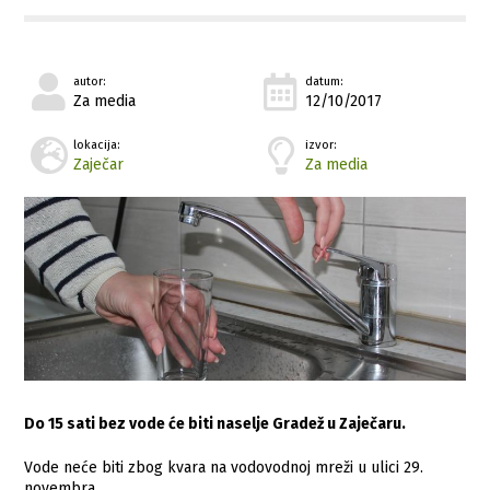
autor:
datum:
Za media
12/10/2017
lokacija:
izvor:
Zaječar
Za media
Do 15 sati bez vode će biti naselje Gradež u Zaječaru.
Vode neće biti zbog kvara na vodovodnoj mreži u ulici 29.
novembra.