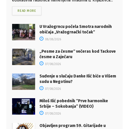
edukativna radionica namenjena mladima iz Knjaževca...
READ MORE
U Vražogrncu počela Smotra narodnih
običaja „Vražogrnački točak“
08/08/2026
„Pesme za česme“ večeras kod Tackove
česme u Zaječaru
07/08/2026
Suđenje u slučaju Danke Ilić biće u Višem
sudu u Negotinu?
07/08/2026
Miloš Ilić pobednik “Prve harmonike
Srbije – Sokobanja” (VIDEO)
07/08/2026
Objavljen program 59. Gitarijade u