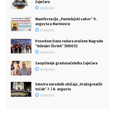
Zaječaru
07/08/2026
Manifestacija „Pantelejski sabor” 9.
avgusta u Marinovcu
07/08/2026
Povodom Dana rudara uručene Nagrade
“Inženjer Šistek” (VIDEO)
06/08/2026
Saopštenje gradonačelnika Zaječara
06/08/2026
Smotra narodnih običaja „Vražogrnački
točakˮ 7. i 8. avgusta
07/08/2026