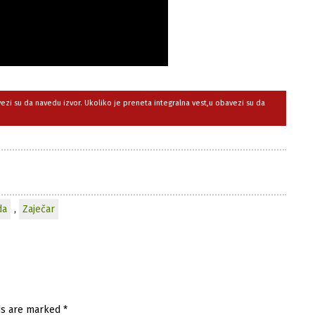
avezi su da navedu izvor. Ukoliko je preneta integralna vest,u obavezi su da
da
,
Zaječar
ds are marked
*