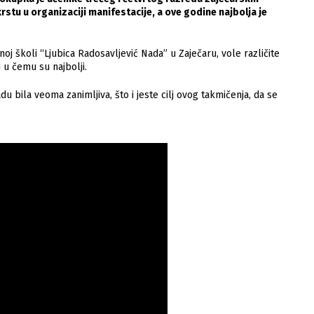
tu u organizaciji manifestacije, a ove godine najbolja je
vnoj školi “Ljubica Radosavljević Nada” u Zaječaru, vole različite
u u čemu su najbolji.
u bila veoma zanimljiva, što i jeste cilj ovog takmičenja, da se