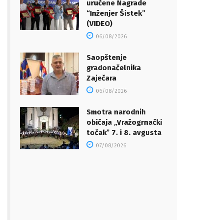
uručene Nagrade
“Inženjer Šistek”
(VIDEO)
06/08/2026
Saopštenje
gradonačelnika
Zaječara
06/08/2026
Smotra narodnih
običaja „Vražogrnački
točakˮ 7. i 8. avgusta
07/08/2026