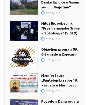
Danke Ilić biće u Višem
sudu u Negotinu?
07/08/2026
Miloš Ilić pobednik
“Prve harmonike Srbije
– Sokobanja” (VIDEO)
07/08/2026
Objavljen program 59.
Gitarijade u Zaječaru
07/08/2026
Manifestacija
„Pantelejski sabor” 9.
avgusta u Marinovcu
07/08/2026
Povodom Dana rudara