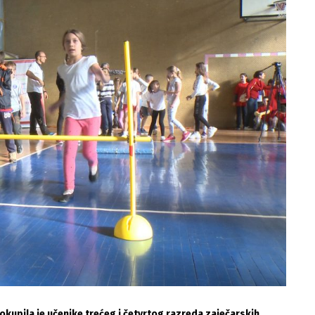
okupila je učenike trećeg i četvrtog razreda zaječarskih