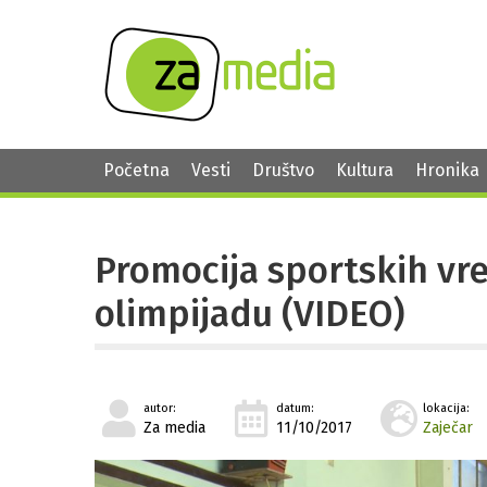
Početna
Vesti
Društvo
Kultura
Hronika
Promocija sportskih vre
olimpijadu (VIDEO)
autor:
datum:
lokacija:
Za media
11/10/2017
Zaječar