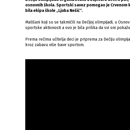
osnovnih škola. Sportski savez pomogao je Crvenom krs
bila ekipa škole „Ljuba Nešić“.
Mališani koji su se takmičili na Dečijoj olimpijadi, u Osno
sportske aktivnosti a ovo je bila prilika da svi oni pokaž
Prema rečima učitelja deci je priprema za Dečiju olimpijad
kroz zabavu više bave sportom.