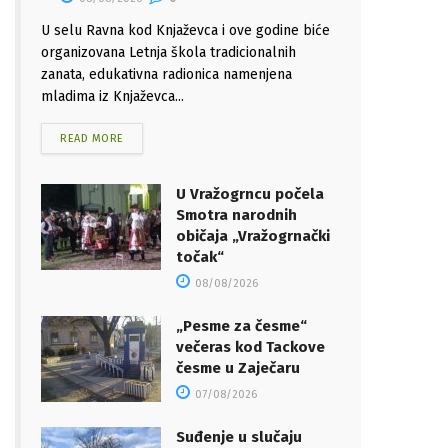
U selu Ravna kod Knjaževca i ove godine biće
organizovana Letnja škola tradicionalnih
zanata, edukativna radionica namenjena
mladima iz Knjaževca...
READ MORE
U Vražogrncu počela
Smotra narodnih
običaja „Vražogrnački
točak“
08/08/2026
„Pesme za česme“
večeras kod Tackove
česme u Zaječaru
07/08/2026
Suđenje u slučaju