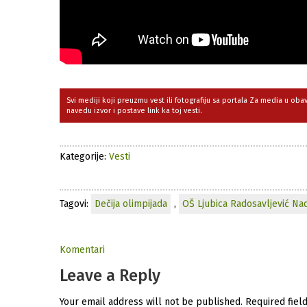
Svi mediji koji preuzmu vest ili fotografiju sa portala Za media u ob
navedu izvor i postave link ka toj vesti.
Kategorije:
Vesti
Tagovi:
Dečija olimpijada
,
OŠ Ljubica Radosavljević Na
Komentari
Leave a Reply
Your email address will not be published.
Required fiel