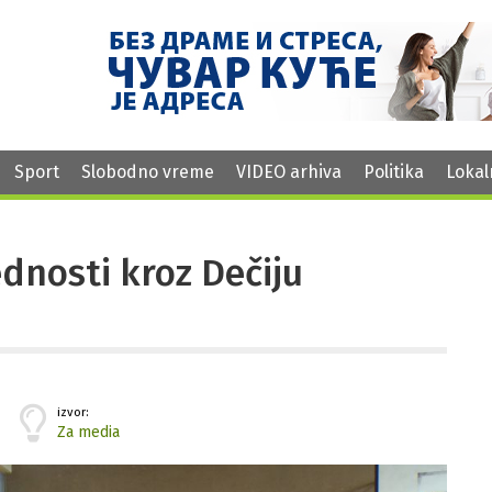
Sport
Slobodno vreme
VIDEO arhiva
Politika
Lokal
dnosti kroz Dečiju
izvor:
Za media