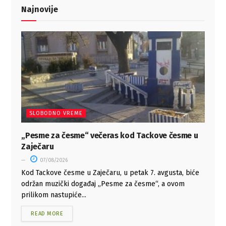
Najnovije
SLOBODNO VREME
„Pesme za česme“ večeras kod Tackove česme u
Zaječaru
07/08/2026
Kod Tackove česme u Zaječaru, u petak 7. avgusta, biće
održan muzički događaj „Pesme za česme“, a ovom
prilikom nastupiće...
READ MORE