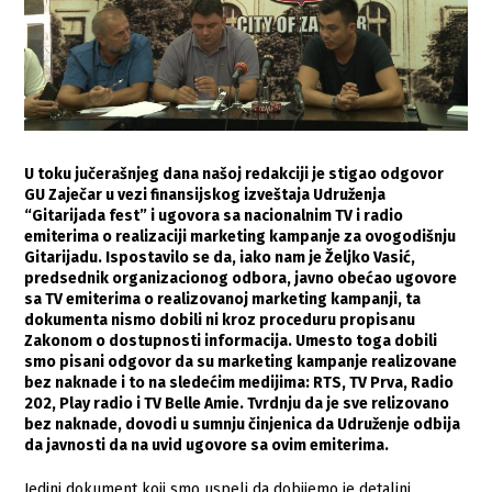
U toku jučerašnjeg dana našoj redakciji je stigao odgovor
GU Zaječar u vezi finansijskog izveštaja Udruženja
“Gitarijada fest” i ugovora sa nacionalnim TV i radio
emiterima o realizaciji marketing kampanje za ovogodišnju
Gitarijadu. Ispostavilo se da, iako nam je Željko Vasić,
predsednik organizacionog odbora, javno obećao ugovore
sa TV emiterima o realizovanoj marketing kampanji, ta
dokumenta nismo dobili ni kroz proceduru propisanu
Zakonom o dostupnosti informacija. Umesto toga dobili
smo pisani odgovor da su marketing kampanje realizovane
bez naknade i to na sledećim medijima: RTS, TV Prva, Radio
202, Play radio i TV Belle Amie. Tvrdnju da je sve relizovano
bez naknade, dovodi u sumnju činjenica da Udruženje odbija
da javnosti da na uvid ugovore sa ovim emiterima.
Jedini dokument koji smo uspeli da dobijemo je detaljni