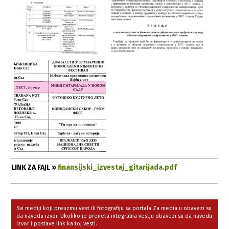
LINK ZA FAJL »
finansijski_izvestaj_gitarijada.pdf
Svi mediji koji preuzmu vest ili fotografiju sa portala Za media u obavezi su
da navedu izvor. Ukoliko je preneta integralna vest,u obavezi su da navedu
izvor i postave link ka toj vesti.