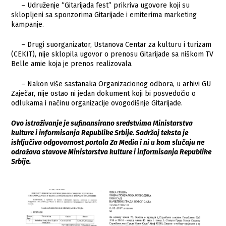
– Udruženje “Gitarijada fest” prikriva ugovore koji su
sklopljeni sa sponzorima Gitarijade i emiterima marketing
kampanje.
– Drugi suorganizator, Ustanova Centar za kulturu i turizam
(CEKIT), nije sklopila ugovor o prenosu Gitarijade sa niškom TV
Belle amie koja je prenos realizovala.
– Nakon više sastanaka Organizacionog odbora, u arhivi GU
Zaječar, nije ostao ni jedan dokument koji bi posvedočio o
odlukama i načinu organizacije ovogodišnje Gitarijade.
Ovo istraživanje je sufinansirano sredstvima Ministarstva
kulture i informisanja Republike Srbije. Sadržaj teksta je
isključiva odgovornost portala Za Media i ni u kom slučaju ne
odražava stavove Ministarstva kulture i informisanja Republike
Srbije.