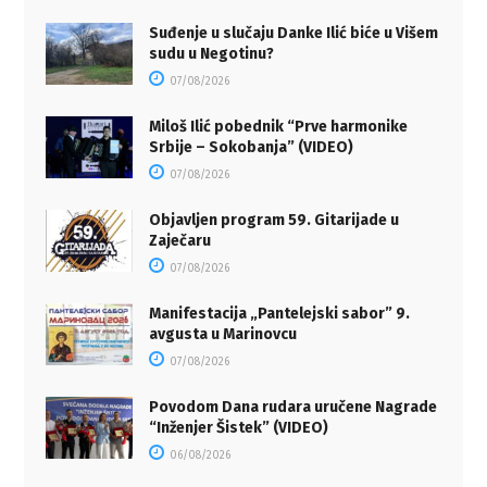
Suđenje u slučaju Danke Ilić biće u Višem
sudu u Negotinu?
07/08/2026
Miloš Ilić pobednik “Prve harmonike
Srbije – Sokobanja” (VIDEO)
07/08/2026
Objavljen program 59. Gitarijade u
Zaječaru
07/08/2026
Manifestacija „Pantelejski sabor” 9.
avgusta u Marinovcu
07/08/2026
Povodom Dana rudara uručene Nagrade
“Inženjer Šistek” (VIDEO)
06/08/2026