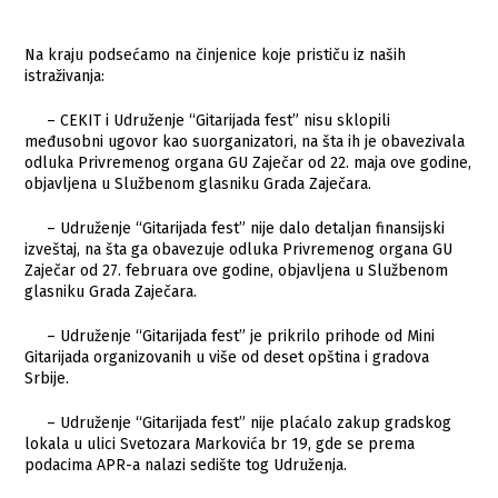
Na kraju podsećamo na činjenice koje prističu iz naših
istraživanja:
– CEKIT i Udruženje “Gitarijada fest” nisu sklopili
međusobni ugovor kao suorganizatori, na šta ih je obavezivala
odluka Privremenog organa GU Zaječar od 22. maja ove godine,
objavljena u Službenom glasniku Grada Zaječara.
– Udruženje “Gitarijada fest” nije dalo detaljan finansijski
izveštaj, na šta ga obavezuje odluka Privremenog organa GU
Zaječar od 27. februara ove godine, objavljena u Službenom
glasniku Grada Zaječara.
– Udruženje “Gitarijada fest” je prikrilo prihode od Mini
Gitarijada organizovanih u više od deset opština i gradova
Srbije.
– Udruženje “Gitarijada fest” nije plaćalo zakup gradskog
lokala u ulici Svetozara Markovića br 19, gde se prema
podacima APR-a nalazi sedište tog Udruženja.