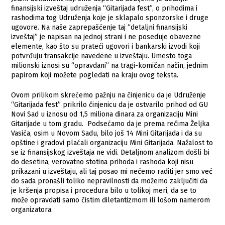
finansijski izveštaj udruženja “Gitarijada fest”, o prihodima i
rashodima tog Udruženja koje je sklapalo sponzorske i druge
ugovore. Na naše zaprepašćenje taj “detaljni finansijski
izveštaj” je napisan na jednoj strani i ne poseduje obavezne
elemente, kao što su prateći ugovori i bankarski izvodi koji
potvrđuju transakcije navedene u izveštaju. Umesto toga
milionski iznosi su “opravdani” na tragi-komičan način, jednim
papirom koji možete pogledati na kraju ovog teksta.
Ovom prilikom skrećemo pažnju na činjenicu da je Udruženje
“Gitarijada fest” prikrilo činjenicu da je ostvarilo prihod od GU
Novi Sad u iznosu od 1,5 miliona dinara za organizaciju Mini
Gitarijade u tom gradu. Podsećamo da je prema rečima Željka
Vasića, osim u Novom Sadu, bilo još 14 Mini Gitarijada i da su
opštine i gradovi plaćali organizaciju Mini Gitarijada. Nažalost to
se iz finansijskog izveštaja ne vidi. Detaljnom analizom došli bi
do desetina, verovatno stotina prihoda i rashoda koji nisu
prikazani u izveštaju, ali taj posao mi nećemo raditi jer smo već
do sada pronašli toliko nepravilnosti da možemo zaključiti da
je kršenja propisa i procedura bilo u tolikoj meri, da se to
može opravdati samo čistim diletantizmom ili lošom namerom
organizatora.