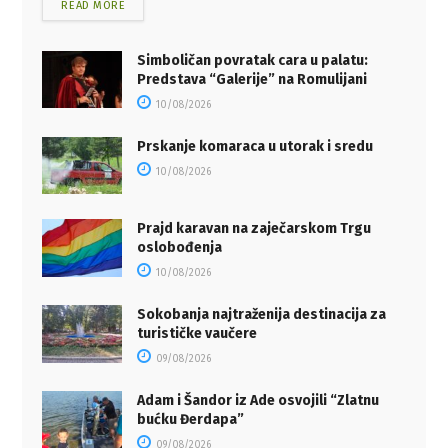
READ MORE
Simboličan povratak cara u palatu:
Predstava “Galerije” na Romulijani
10/08/2026
Prskanje komaraca u utorak i sredu
10/08/2026
Prajd karavan na zaječarskom Trgu
oslobođenja
10/08/2026
Sokobanja najtraženija destinacija za
turističke vaučere
09/08/2026
Adam i Šandor iz Ade osvojili “Zlatnu
bućku Đerdapa”
09/08/2026