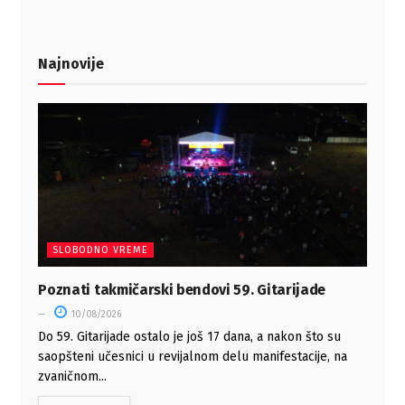
Najnovije
SLOBODNO VREME
Poznati takmičarski bendovi 59. Gitarijade
10/08/2026
Do 59. Gitarijade ostalo je još 17 dana, a nakon što su
saopšteni učesnici u revijalnom delu manifestacije, na
zvaničnom...