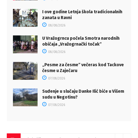
I ove godine Letnja škola tradicionalnih
zanata u Ravni
08/08/2026
U Vražogrncu počela Smotra narodnih
običaja „Vražogrnački točak“
08/08/2026
„Pesme za česme“ večeras kod Tackove
česme u Zaječaru
07/08/2026
Suđenje u slučaju Danke Ilić biće u Višem
sudu u Negotinu?
07/08/2026