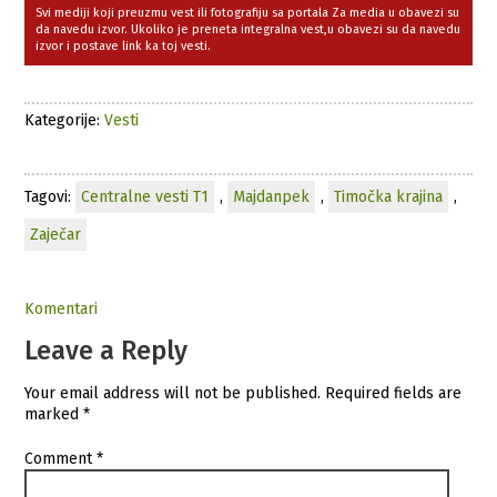
Svi mediji koji preuzmu vest ili fotografiju sa portala Za media u obavezi su
da navedu izvor. Ukoliko je preneta integralna vest,u obavezi su da navedu
izvor i postave link ka toj vesti.
Kategorije:
Vesti
Tagovi:
Centralne vesti T1
,
Majdanpek
,
Timočka krajina
,
Zaječar
Komentari
Leave a Reply
Your email address will not be published.
Required fields are
marked
*
Comment
*