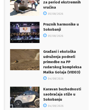
za period ekstremnih
vrućina
05/08/2026
Praznik harmonike u
Sokobanji
05/08/2026
Građani i ekološka
udruženja podneli
primedbe na PP
rudarskog kompleksa
Malka Golaja (VIDEO)
04/08/2026
Karavan bezbednosti
saobraćaja stiže u
Sokobanju
04/08/2026