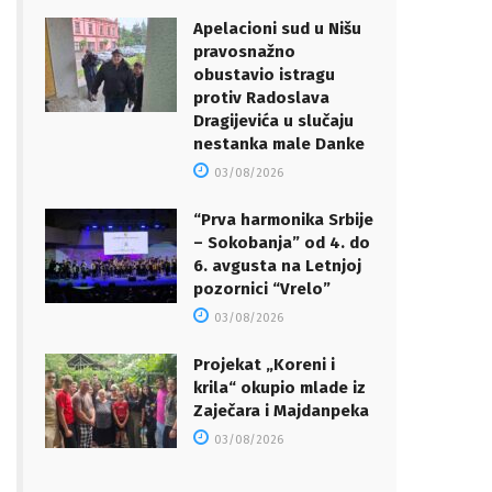
Apelacioni sud u Nišu
pravosnažno
obustavio istragu
protiv Radoslava
Dragijevića u slučaju
nestanka male Danke
03/08/2026
“Prva harmonika Srbije
– Sokobanja” od 4. do
6. avgusta na Letnjoj
pozornici “Vrelo”
03/08/2026
Projekat „Koreni i
krila“ okupio mlade iz
Zaječara i Majdanpeka
03/08/2026