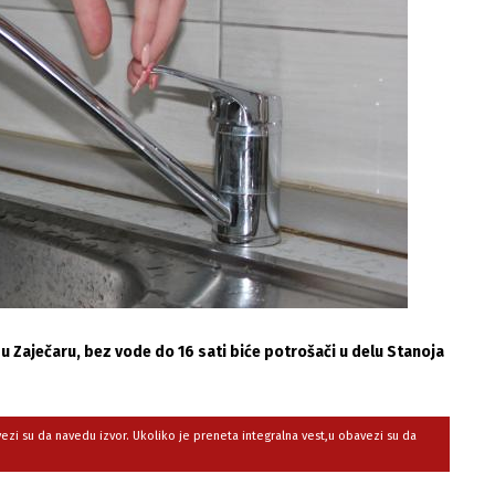
u Zaječaru, bez vode do 16 sati biće potrošači u delu Stanoja
avezi su da navedu izvor. Ukoliko je preneta integralna vest,u obavezi su da