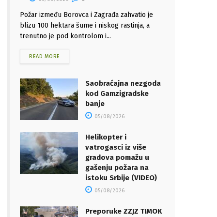
Požar između Borovca i Zagrađa zahvatio je
blizu 100 hektara šume i niskog rastinja, a
trenutno je pod kontrolom i...
READ MORE
Saobraćajna nezgoda
kod Gamzigradske
banje
05/08/2026
Helikopter i
vatrogasci iz više
gradova pomažu u
gašenju požara na
istoku Srbije (VIDEO)
05/08/2026
Preporuke ZZJZ TIMOK