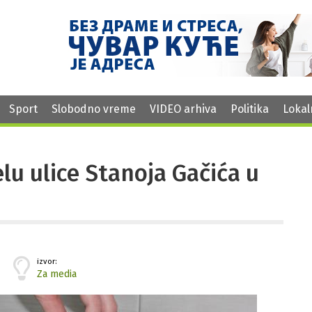
Sport
Slobodno vreme
VIDEO arhiva
Politika
Lokal
lu ulice Stanoja Gačića u
izvor:
Za media