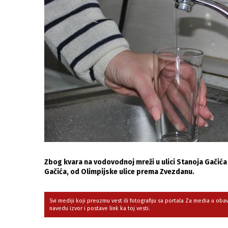
Zbog kvara na vodovodnoj mreži u ulici Stanoja Gačića 
Gačića, od Olimpijske ulice prema Zvezdanu.
Svi mediji koji preuzmu vest ili fotografiju sa portala Za media u ob
navedu izvor i postave link ka toj vesti.