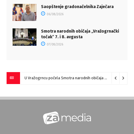
Saopštenje gradonačelnika Zaječara
06/08/2026
Smotra narodnih običaja „Vražogrnački
točakˮ 7. i 8. avgusta
07/08/2026
U Vražogrncu počela Smotra narodnih običaja „Vražogrnački točak“