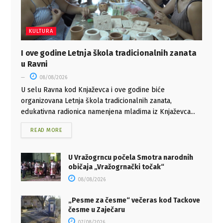
KULTURA
I ove godine Letnja škola tradicionalnih zanata
u Ravni
08/08/2026
U selu Ravna kod Knjaževca i ove godine biće
organizovana Letnja škola tradicionalnih zanata,
edukativna radionica namenjena mladima iz Knjaževca...
READ MORE
U Vražogrncu počela Smotra narodnih
običaja „Vražogrnački točak“
08/08/2026
„Pesme za česme“ večeras kod Tackove
česme u Zaječaru
07/08/2026