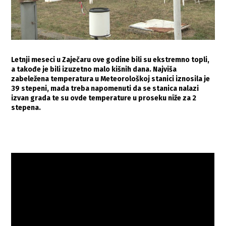
Letnji meseci u Zaječaru ove godine bili su ekstremno topli,
a takođe je bili izuzetno malo kišnih dana. Najviša
zabeležena temperatura u Meteorološkoj stanici iznosila je
39 stepeni, mada treba napomenuti da se stanica nalazi
izvan grada te su ovde temperature u proseku niže za 2
stepena.