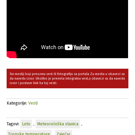
Svi mediji koji preuzmu vest ili fotografiju sa portala Za media u obavezi su
da navedu izvor. Ukoliko je preneta integralna vest,u obavezi su da navedu
izvor i postave link ka toj vesti.
Kategorije:
Vesti
Tagovi:
Leto
,
Meteorološka stanica
,
Tropske temperature
,
Zaječar