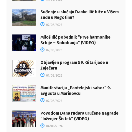
Suđenje u slučaju Danke Ilić biće u Višem
sudu u Negotinu?
07/08/2026
Miloš Ilić pobednik “Prve harmonike
Srbije – Sokobanja” (VIDEO)
07/08/2026
Objavljen program 59. Gitarijade u
Zaječaru
07/08/2026
Manifestacija „Pantelejski sabor” 9.
avgusta u Marinovcu
07/08/2026
Povodom Dana rudara uručene Nagrade
“Inženjer Šistek” (VIDEO)
06/08/2026