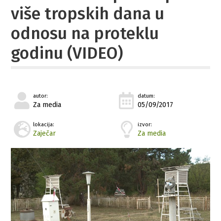
više tropskih dana u
odnosu na proteklu
godinu (VIDEO)
autor:
datum:
Za media
05/09/2017
lokacija:
izvor:
Zaječar
Za media