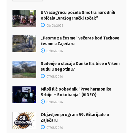
U Vražogrncu počela Smotra narodnih
običaja „Vražogrnački točak“
08/08/2026
„Pesme za česme“ večeras kod Tackove
česme u Zaječaru
07/08/2026
Suđenje u slučaju Danke Ilić biće u Višem
sudu u Negotinu?
07/08/2026
Miloš Ilić pobednik “Prve harmonike
Srbije – Sokobanja” (VIDEO)
07/08/2026
Objavljen program 59. Gitarijade u
Zaječaru
07/08/2026