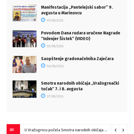
Manifestacija „Pantelejski sabor” 9.
avgusta u Marinovcu
07/08/2026
Povodom Dana rudara uručene Nagrade
“Inženjer Šistek” (VIDEO)
06/08/2026
Saopštenje gradonačelnika Zaječara
06/08/2026
Smotra narodnih običaja „Vražogrnački
točakˮ 7. i 8. avgusta
07/08/2026
U Vražogrncu počela Smotra narodnih običaja „Vražogrnački točak“