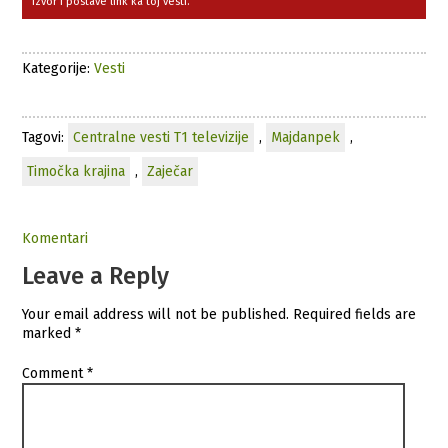
izvor i postave link ka toj vesti.
Kategorije:
Vesti
Tagovi:
Centralne vesti T1 televizije
,
Majdanpek
,
Timočka krajina
,
Zaječar
Komentari
Leave a Reply
Your email address will not be published.
Required fields are
marked
*
Comment
*