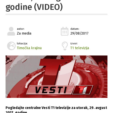
godine (VIDEO)
autor:
datum:
Za media
29/08/2017
lokacija:
izvor:
Timočka krajina
T1 televizija
Pogledajte centralne Vesti T1 televizije za utorak, 29. avgust
2017. godine…