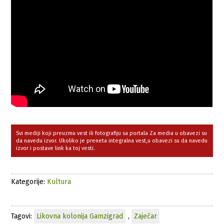
Svi mediji koji preuzmu vest ili fotografiju sa portala Za media u obavezi su
da navedu izvor. Ukoliko je preneta integralna vest,u obavezi su da navedu
izvor i postave link ka toj vesti.
Kategorije:
Kultura
Tagovi:
Likovna kolonija Gamzigrad
,
Zaječar