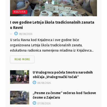
KULTURA
I ove godine Letnja škola tradicionalnih zanata
u Ravni
08/08/2026
U selu Ravna kod Knjaževca i ove godine biće
organizovana Letnja škola tradicionalnih zanata,
edukativna radionica namenjena mladima iz Knjaževca...
READ MORE
U Vražogrncu počela Smotra narodnih
običaja „Vražogrnački točak“
08/08/2026
„Pesme za česme“ večeras kod Tackove
česme u Zaječaru
07/08/2026