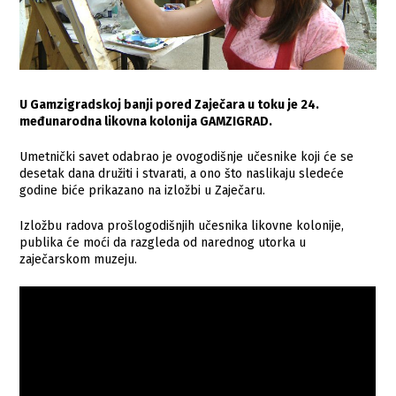
U Gamzigradskoj banji pored Zaječara u toku je 24.
međunarodna likovna kolonija GAMZIGRAD.
Umetnički savet odabrao je ovogodišnje učesnike koji će se
desetak dana družiti i stvarati, a ono što naslikaju sledeće
godine biće prikazano na izložbi u Zaječaru.
Izložbu radova prošlogodišnjih učesnika likovne kolonije,
publika će moći da razgleda od narednog utorka u
zaječarskom muzeju.