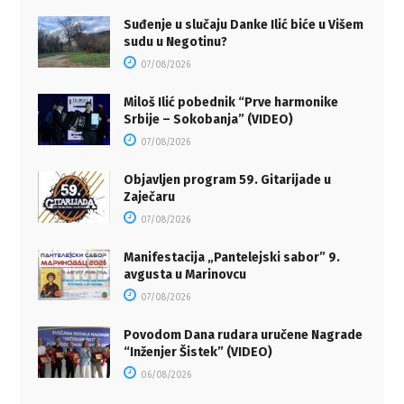
Suđenje u slučaju Danke Ilić biće u Višem
sudu u Negotinu?
07/08/2026
Miloš Ilić pobednik “Prve harmonike
Srbije – Sokobanja” (VIDEO)
07/08/2026
Objavljen program 59. Gitarijade u
Zaječaru
07/08/2026
Manifestacija „Pantelejski sabor” 9.
avgusta u Marinovcu
07/08/2026
Povodom Dana rudara uručene Nagrade
“Inženjer Šistek” (VIDEO)
06/08/2026