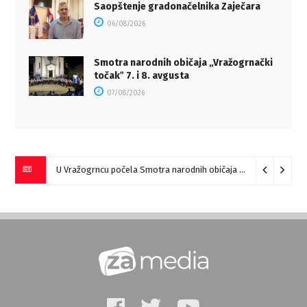
Saopštenje gradonačelnika Zaječara
06/08/2026
Smotra narodnih običaja „Vražogrnački
točakˮ 7. i 8. avgusta
07/08/2026
U Vražogrncu počela Smotra narodnih običaja „Vražogrnački točak“