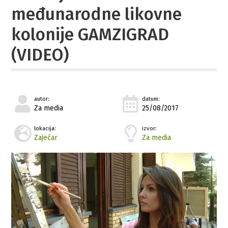
međunarodne likovne
kolonije GAMZIGRAD
(VIDEO)
autor:
datum:
Za media
25/08/2017
lokacija:
izvor:
Zaječar
Za media