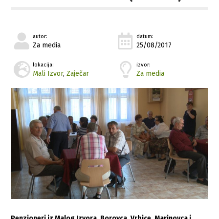
autor:
datum:
Za media
25/08/2017
lokacija:
izvor:
Mali Izvor
,
Zaječar
Za media
Penzioneri iz Malog Izvora, Borovca, Vrbice, Marinovca i