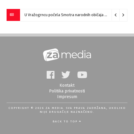
U Vražogrncu počela Smotra narodnih običaja „Vražogrnački točak“
Kontakt
Politika privatnosti
Impresum
COPYRIGHT © 2026 ZA MEDIA. SVA PRAVA ZADRŽANA, UKOLIKO
NIJE DRUGAČIJE NAZNAČENO.
BACK TO TOP