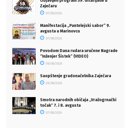
Objavljen program 59. Gitarijade u
Zaječaru
07/08/2026
Manifestacija „Pantelejski sabor” 9.
avgusta u Marinovcu
07/08/2026
Povodom Dana rudara uručene Nagrade
“Inženjer Šistek” (VIDEO)
06/08/2026
Saopštenje gradonačelnika Zaječara
06/08/2026
Smotra narodnih običaja „Vražogrnački
točakˮ 7. i 8. avgusta
07/08/2026