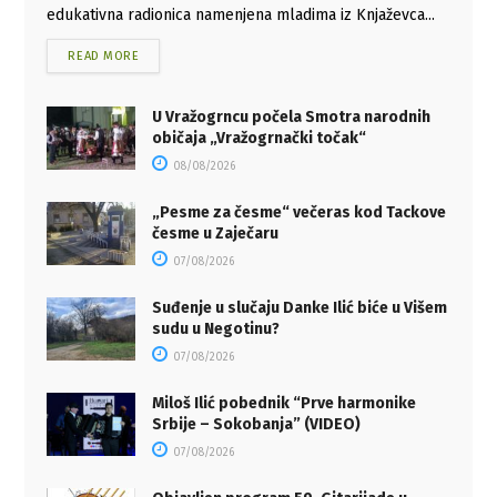
edukativna radionica namenjena mladima iz Knjaževca...
READ MORE
U Vražogrncu počela Smotra narodnih
običaja „Vražogrnački točak“
08/08/2026
„Pesme za česme“ večeras kod Tackove
česme u Zaječaru
07/08/2026
Suđenje u slučaju Danke Ilić biće u Višem
sudu u Negotinu?
07/08/2026
Miloš Ilić pobednik “Prve harmonike
Srbije – Sokobanja” (VIDEO)
07/08/2026