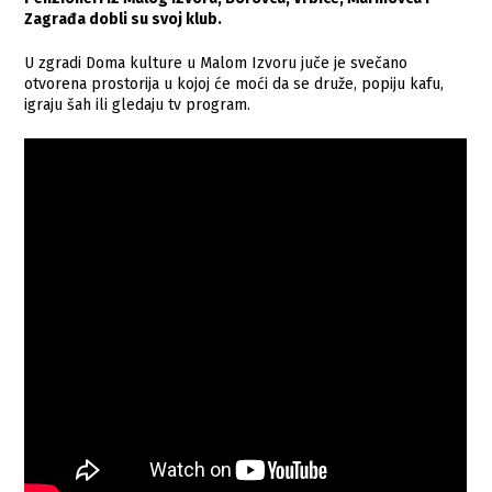
Zagrađa dobli su svoj klub.
U zgradi Doma kulture u Malom Izvoru juče je svečano
otvorena prostorija u kojoj će moći da se druže, popiju kafu,
igraju šah ili gledaju tv program.