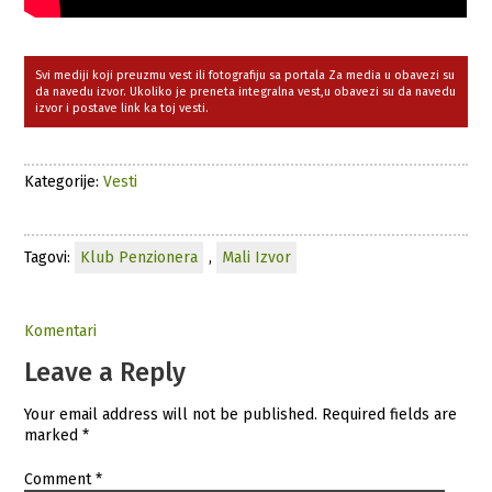
Svi mediji koji preuzmu vest ili fotografiju sa portala Za media u obavezi su
da navedu izvor. Ukoliko je preneta integralna vest,u obavezi su da navedu
izvor i postave link ka toj vesti.
Kategorije:
Vesti
Tagovi:
Klub Penzionera
,
Mali Izvor
Komentari
Leave a Reply
Your email address will not be published.
Required fields are
marked
*
Comment
*