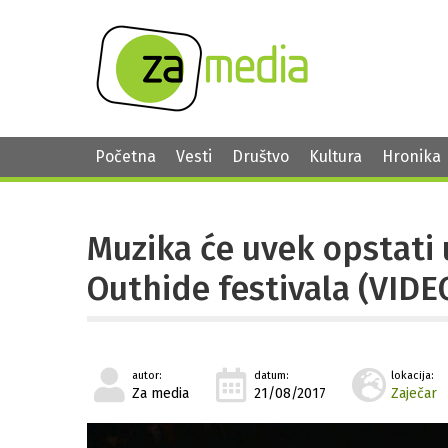
Početna
Vesti
Društvo
Kultura
Hronika
Muzika će uvek opstati 
Outhide festivala (VIDE
autor:
datum:
lokacija:
Za media
21/08/2017
Zaječar