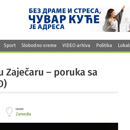
Sport
Slobodno vreme
VIDEO arhiva
Politika
Lokal
u Zaječaru – poruka sa
O)
izvor:
Zamedia