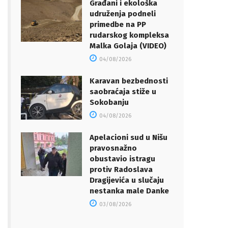
Građani i ekološka
udruženja podneli
primedbe na PP
rudarskog kompleksa
Malka Golaja (VIDEO)
04/08/2026
Karavan bezbednosti
saobraćaja stiže u
Sokobanju
04/08/2026
Apelacioni sud u Nišu
pravosnažno
obustavio istragu
protiv Radoslava
Dragijevića u slučaju
nestanka male Danke
03/08/2026