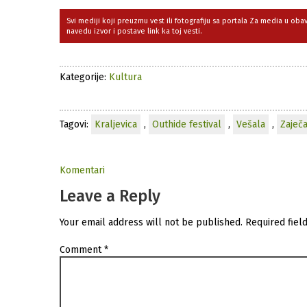
Svi mediji koji preuzmu vest ili fotografiju sa portala Za media u ob
navedu izvor i postave link ka toj vesti.
Kategorije:
Kultura
Tagovi:
Kraljevica
,
Outhide festival
,
Vešala
,
Zaječ
Komentari
Leave a Reply
Your email address will not be published.
Required fiel
Comment
*