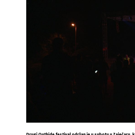
Drugi Outhide festival održan je u subotu u Zaječaru, 