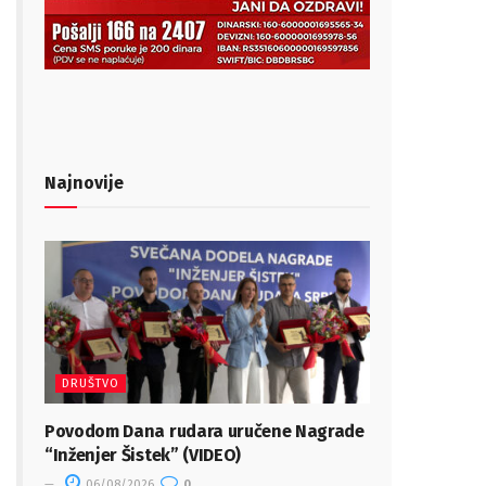
Najnovije
DRUŠTVO
Povodom Dana rudara uručene Nagrade
“Inženjer Šistek” (VIDEO)
06/08/2026
0