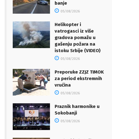
banje
05/08/2026
Helikopter i
vatrogasci iz više
gradova pomažu u
gašenju požara na
istoku Srbije (VIDEO)
05/08/2026
Preporuke ZZJZ TIMOK
za period ekstremnih
vrućina
05/08/2026
Praznik harmonike u
Sokobanji
05/08/2026