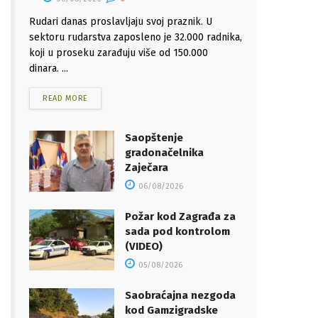
Rudari danas proslavljaju svoj praznik. U
sektoru rudarstva zaposleno je 32.000 radnika,
koji u proseku zarađuju više od 150.000
dinara. ...
READ MORE
Saopštenje
gradonačelnika
Zaječara
06/08/2026
Požar kod Zagrađa za
sada pod kontrolom
(VIDEO)
05/08/2026
Saobraćajna nezgoda
kod Gamzigradske