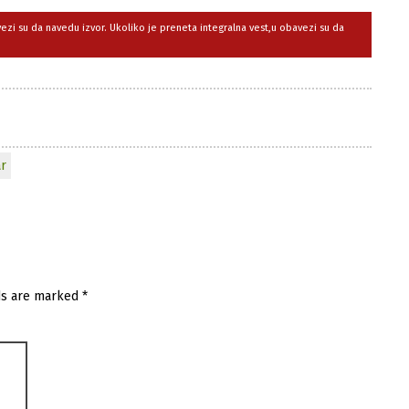
avezi su da navedu izvor. Ukoliko je preneta integralna vest,u obavezi su da
ar
ds are marked
*