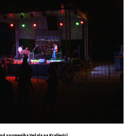
kod spomenika Vešala na Kraljevici.