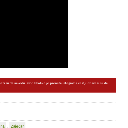
avezi su da navedu izvor. Ukoliko je preneta integralna vest,u obavezi su da
ina
,
Zaječar