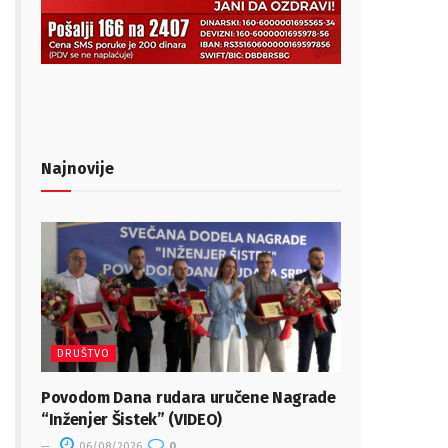
Najnovije
DRUŠTVO
Povodom Dana rudara uručene Nagrade
“Inženjer Šistek” (VIDEO)
06/08/2026
0