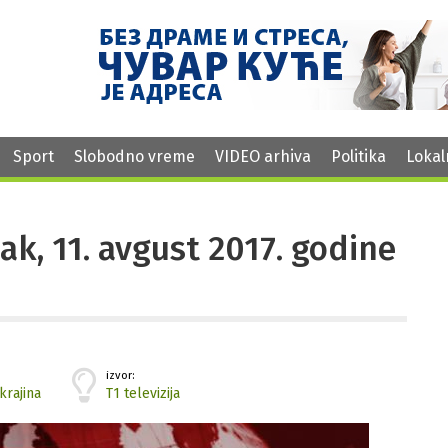
Sport
Slobodno vreme
VIDEO arhiva
Politika
Lokal
tak, 11. avgust 2017. godine
izvor:
krajina
T1 televizija