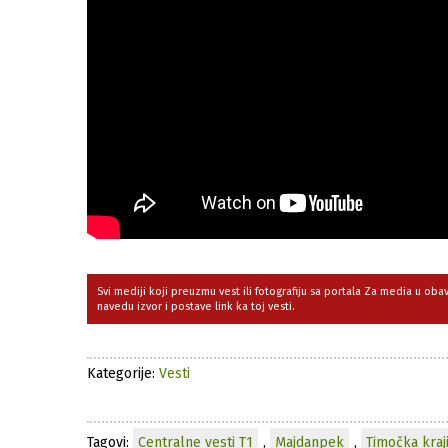
Svi mediji koji preuzmu vest ili fotografiju sa portala Za media u ob
navedu izvor i postave link ka toj vesti.
Kategorije:
Vesti
Tagovi:
Centralne vesti T1
,
Majdanpek
,
Timočka kraj