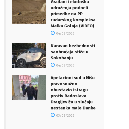
Građani i ekološka
udruženja podneli
primedbe na PP
rudarskog kompleksa
Malka Golaja (VIDEO)
04/08/2026
Karavan bezbednosti
saobraćaja stiže u
Sokobanju
04/08/2026
Apelacioni sud u Nišu
pravosnažno
obustavio istragu
protiv Radoslava
Dragijevića u slučaju
nestanka male Danke
03/08/2026