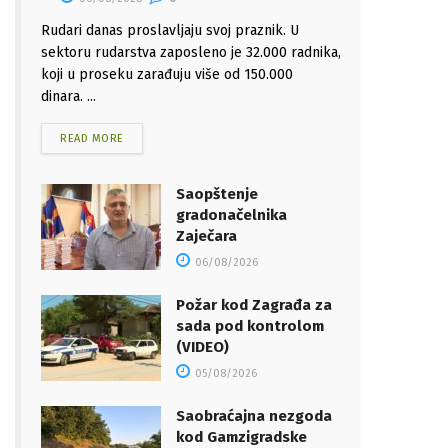
Rudari danas proslavljaju svoj praznik. U
sektoru rudarstva zaposleno je 32.000 radnika,
koji u proseku zarađuju više od 150.000
dinara. ...
READ MORE
Saopštenje
gradonačelnika
Zaječara
06/08/2026
Požar kod Zagrađa za
sada pod kontrolom
(VIDEO)
05/08/2026
Saobraćajna nezgoda
kod Gamzigradske