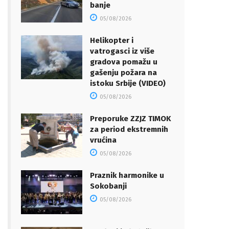
banje
05/08/2026
Helikopter i
vatrogasci iz više
gradova pomažu u
gašenju požara na
istoku Srbije (VIDEO)
05/08/2026
Preporuke ZZJZ TIMOK
za period ekstremnih
vrućina
05/08/2026
Praznik harmonike u
Sokobanji
05/08/2026