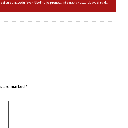
avezi su da navedu izvor. Ukoliko je preneta integralna vest,u obavezi su da
ds are marked
*