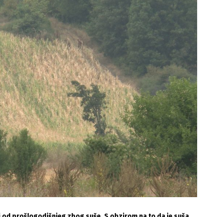
ji od prošlogodišnjeg zbog suše. S obzirom na to da je suša