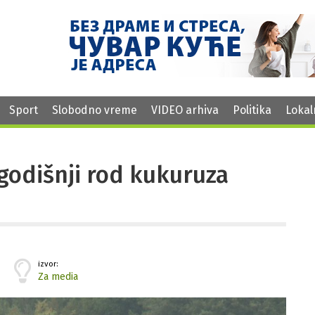
Sport
Slobodno vreme
VIDEO arhiva
Politika
Lokal
godišnji rod kukuruza
izvor:
Za media