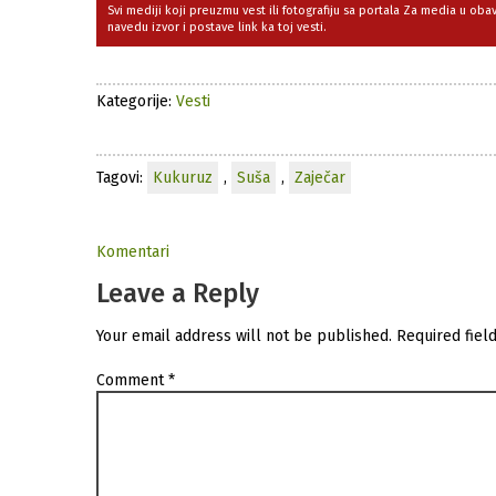
Svi mediji koji preuzmu vest ili fotografiju sa portala Za media u ob
navedu izvor i postave link ka toj vesti.
Kategorije:
Vesti
Tagovi:
Kukuruz
,
Suša
,
Zaječar
Komentari
Leave a Reply
Your email address will not be published.
Required fiel
Comment
*