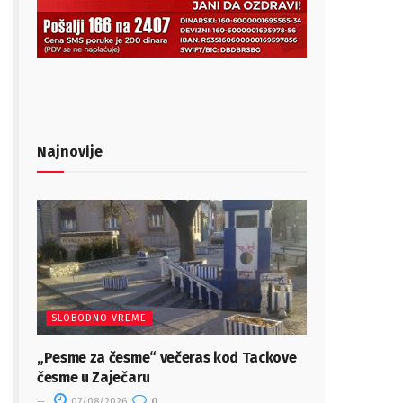
Najnovije
SLOBODNO VREME
„Pesme za česme“ večeras kod Tackove
česme u Zaječaru
07/08/2026
0