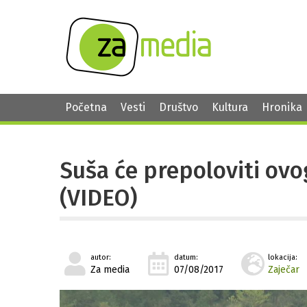
Početna
Vesti
Društvo
Kultura
Hronika
Suša će prepoloviti ovo
(VIDEO)
autor:
datum:
lokacija:
Za media
07/08/2017
Zaječar