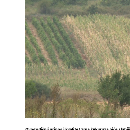
Ovogodišnji prinos i kvalitet zrna kukuruza biće slabi