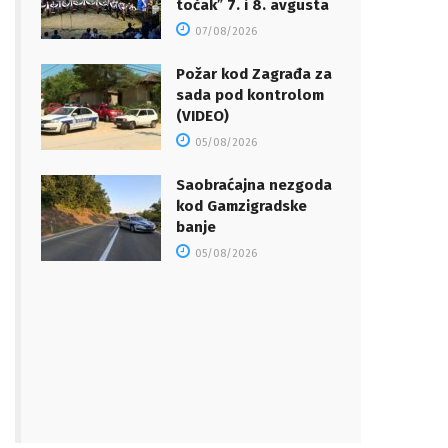
točakˮ 7. i 8. avgusta
07/08/2026
Požar kod Zagrađa za
sada pod kontrolom
(VIDEO)
05/08/2026
Saobraćajna nezgoda
kod Gamzigradske
banje
05/08/2026