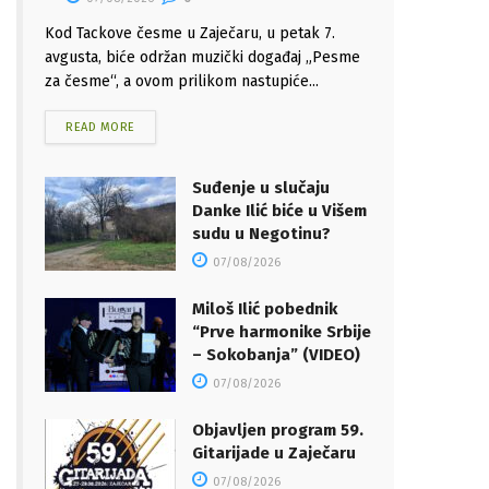
Kod Tackove česme u Zaječaru, u petak 7.
avgusta, biće održan muzički događaj „Pesme
za česme“, a ovom prilikom nastupiće...
READ MORE
Suđenje u slučaju
Danke Ilić biće u Višem
sudu u Negotinu?
07/08/2026
Miloš Ilić pobednik
“Prve harmonike Srbije
– Sokobanja” (VIDEO)
07/08/2026
Objavljen program 59.
Gitarijade u Zaječaru
07/08/2026