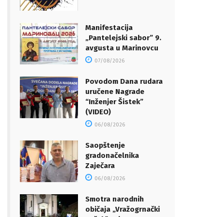
Manifestacija
„Pantelejski sabor” 9.
avgusta u Marinovcu
07/08/2026
Povodom Dana rudara
uručene Nagrade
“Inženjer Šistek”
(VIDEO)
06/08/2026
Saopštenje
gradonačelnika
Zaječara
06/08/2026
Smotra narodnih
običaja „Vražogrnački