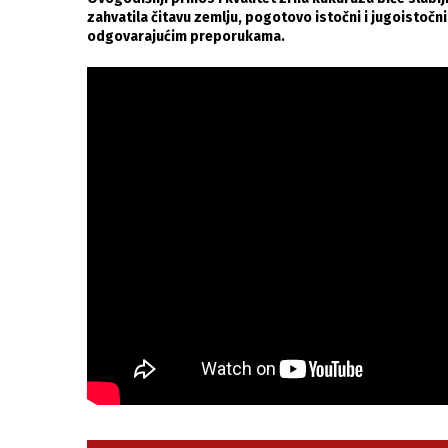
zahvatila čitavu zemlju, pogotovo istočni i jugoistočni
odgovarajućim preporukama.