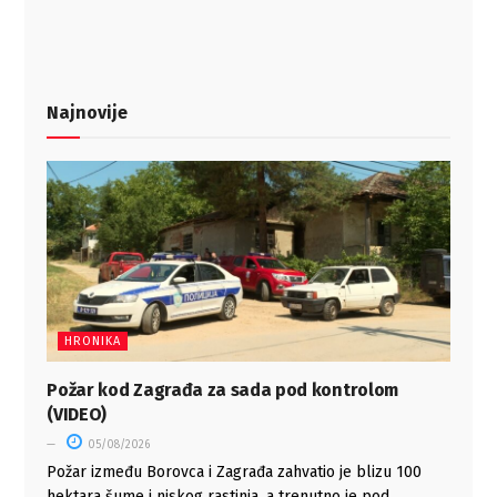
Najnovije
HRONIKA
Požar kod Zagrađa za sada pod kontrolom
(VIDEO)
05/08/2026
Požar između Borovca i Zagrađa zahvatio je blizu 100
hektara šume i niskog rastinja, a trenutno je pod