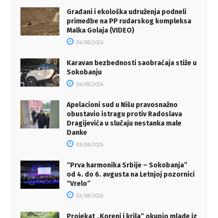
Građani i ekološka udruženja podneli
primedbe na PP rudarskog kompleksa
Malka Golaja (VIDEO)
04/08/2026
Karavan bezbednosti saobraćaja stiže u
Sokobanju
04/08/2026
Apelacioni sud u Nišu pravosnažno
obustavio istragu protiv Radoslava
Dragijevića u slučaju nestanka male
Danke
03/08/2026
“Prva harmonika Srbije – Sokobanja”
od 4. do 6. avgusta na Letnjoj pozornici
“Vrelo”
03/08/2026
Projekat „Koreni i krila“ okupio mlade iz