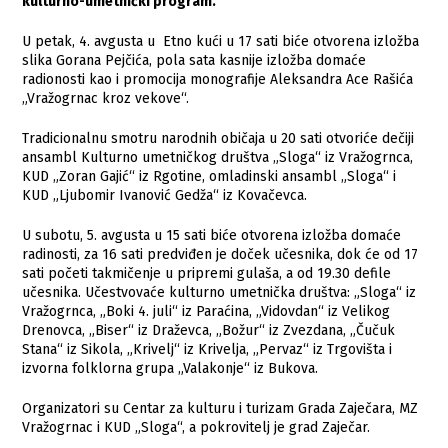
kulturno-umetnički program.
U petak, 4. avgusta u Etno kući u 17 sati biće otvorena izložba
slika Gorana Pejčića, pola sata kasnije izložba domaće
radionosti kao i promocija monografije Aleksandra Ace Rašića
„Vražogrnac kroz vekove“.
Tradicionalnu smotru narodnih običaja u 20 sati otvoriće dečiji
ansambl Kulturno umetničkog društva „Sloga“ iz Vražogrnca,
KUD „Zoran Gajić“ iz Rgotine, omladinski ansambl „Sloga“ i
KUD „Ljubomir Ivanović Gedža“ iz Kovačevca.
U subotu, 5. avgusta u 15 sati biće otvorena izložba domaće
radinosti, za 16 sati predviđen je doček učesnika, dok će od 17
sati početi takmičenje u pripremi gulaša, a od 19.30 defile
učesnika. Učestvovaće kulturno umetnička društva: „Sloga“ iz
Vražogrnca, „Boki 4. juli“ iz Paraćina, „Vidovdan“ iz Velikog
Drenovca, „Biser“ iz Draževca, „Božur“ iz Zvezdana, „Čučuk
Stana“ iz Sikola, „Krivelj“ iz Krivelja, „Pervaz“ iz Trgovišta i
izvorna folklorna grupa „Valakonje“ iz Bukova.
Organizatori su Centar za kulturu i turizam Grada Zaječara, MZ
Vražogrnac i KUD „Sloga“, a pokrovitelj je grad Zaječar.