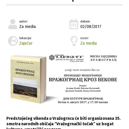
autor:
datum:
Za media
02/08/2017
lokacija:
izvor:
Zaječar
Za media
Predstojećeg vikenda u Vražogrncu će biti organizovana 35.
smotra narodnih običaja “Vražogrnački točak” uz bogat