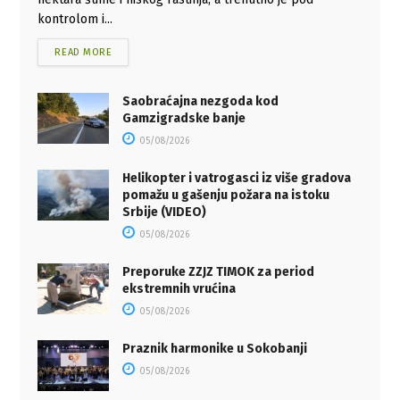
kontrolom i...
READ MORE
Saobraćajna nezgoda kod
Gamzigradske banje
05/08/2026
Helikopter i vatrogasci iz više gradova
pomažu u gašenju požara na istoku
Srbije (VIDEO)
05/08/2026
Preporuke ZZJZ TIMOK za period
ekstremnih vrućina
05/08/2026
Praznik harmonike u Sokobanji
05/08/2026