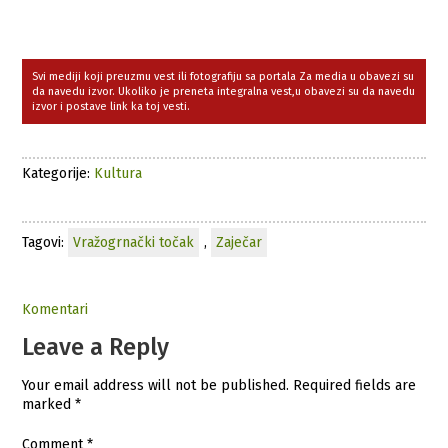
Svi mediji koji preuzmu vest ili fotografiju sa portala Za media u obavezi su
da navedu izvor. Ukoliko je preneta integralna vest,u obavezi su da navedu
izvor i postave link ka toj vesti.
Kategorije:
Kultura
Tagovi:
Vražogrnački točak
,
Zaječar
Komentari
Leave a Reply
Your email address will not be published.
Required fields are
marked
*
Comment
*