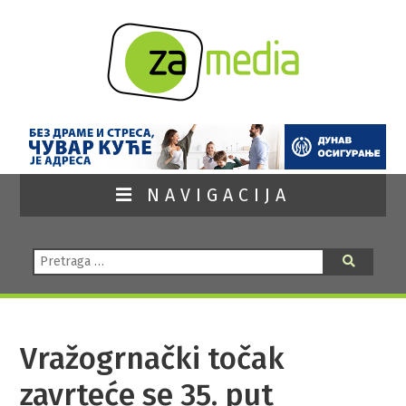
NAVIGACIJA
Pretraga:
Pretraga
Vražogrnački točak
zavrteće se 35. put