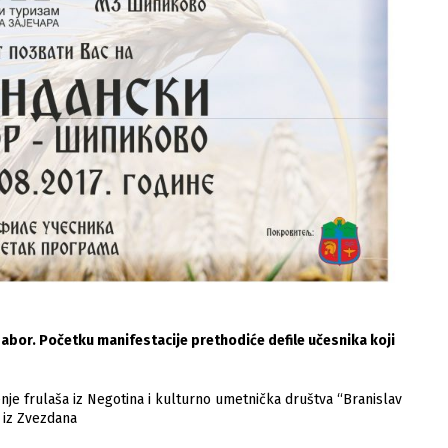
i sabor. Početku manifestacije prethodiće defile učesnika koji
enje frulaša iz Negotina i kulturno umetnička društva “Branislav
” iz Zvezdana