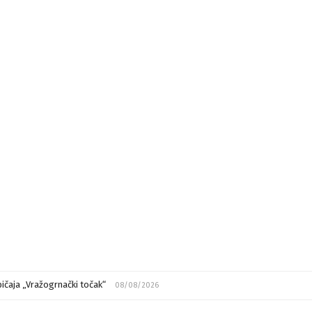
ičaja „Vražogrnački točak“
08/08/2026