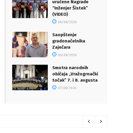
uručene Nagrade
“Inženjer Šistek”
(VIDEO)
06/08/2026
Saopštenje
gradonačelnika
Zaječara
06/08/2026
Smotra narodnih
običaja „Vražogrnački
točakˮ 7. i 8. avgusta
07/08/2026