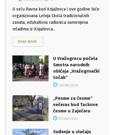
U selu Ravna kod Knjaževca i ove godine biće
organizovana Letnja škola tradicionalnih
zanata, edukativna radionica namenjena
mladima iz Knjaževca...
READ MORE
U Vražogrncu počela
Smotra narodnih
običaja „Vražogrnački
točak“
08/08/2026
„Pesme za česme“
večeras kod Tackove
česme u Zaječaru
07/08/2026
Suđenje u slučaju