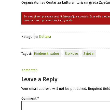
Organizatori su Centar za kulturu i turizam grada Zaječar
Svi mediji koji preuzmu vest ili fotografiju sa portala Za media u ob
navedu izvor i postave link ka toj vesti.
Kategorije:
Kultura
Tagovi:
Ilindenski sabor
,
Šipikovo
,
Zaječar
Komentari
Leave a Reply
Your email address will not be published.
Required fiel
Comment
*