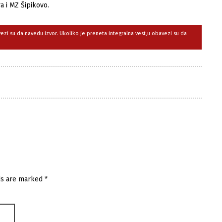
a i MZ Šipikovo.
avezi su da navedu izvor. Ukoliko je preneta integralna vest,u obavezi su da
ds are marked
*