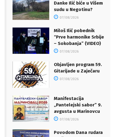
Danke Ilić biće u Višem
sudu u Negotinu?
07/08/2026
Miloš Ilić pobednik
“Prve harmonike Srbije
– Sokobanja” (VIDEO)
07/08/2026
Objavljen program 59.
Gitarijade u Zaječaru
07/08/2026
Manifestacija
„Pantelejski sabor” 9.
avgusta u Marinovcu
07/08/2026
Povodom Dana rudara