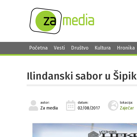
Početna
Vesti
Društvo
Kultura
Hronika
Ilindanski sabor u Šipi
autor:
datum:
lokacija:
Za media
02/08/2017
Zaječar