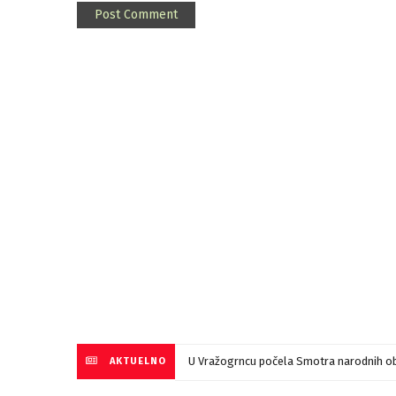
U Vražogrncu počela Smotra narodnih ob
AKTUELNO