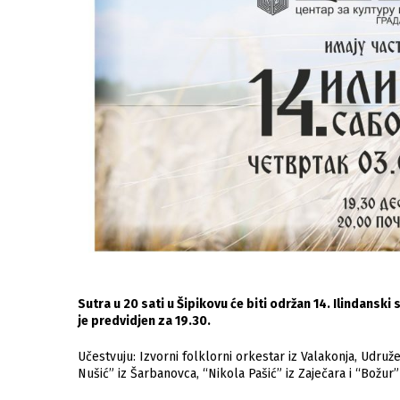
Sutra u 20 sati u Šipikovu će biti održan 14. Ilindansk
je predvidjen za 19.30.
Učestvuju: Izvorni folklorni orkestar iz Valakonja, Udruž
Nušić” iz Šarbanovca, “Nikola Pašić” iz Zaječara i “Božur