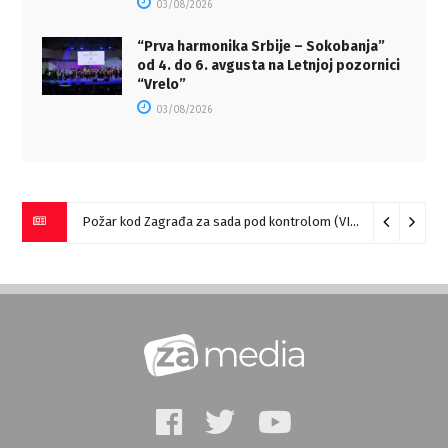
03/08/2026
“Prva harmonika Srbije – Sokobanja”
od 4. do 6. avgusta na Letnjoj pozornici
“Vrelo”
03/08/2026
Požar kod Zagrađa za sada pod kontrolom (VIDEO)
05/08/20