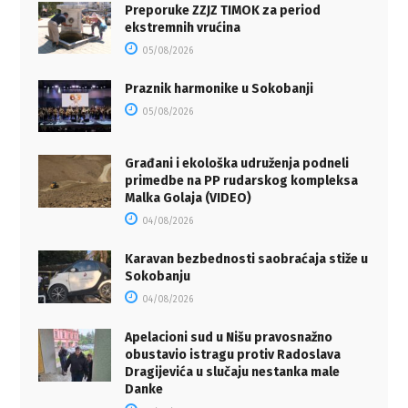
Preporuke ZZJZ TIMOK za period
ekstremnih vrućina
05/08/2026
Praznik harmonike u Sokobanji
05/08/2026
Građani i ekološka udruženja podneli
primedbe na PP rudarskog kompleksa
Malka Golaja (VIDEO)
04/08/2026
Karavan bezbednosti saobraćaja stiže u
Sokobanju
04/08/2026
Apelacioni sud u Nišu pravosnažno
obustavio istragu protiv Radoslava
Dragijevića u slučaju nestanka male
Danke