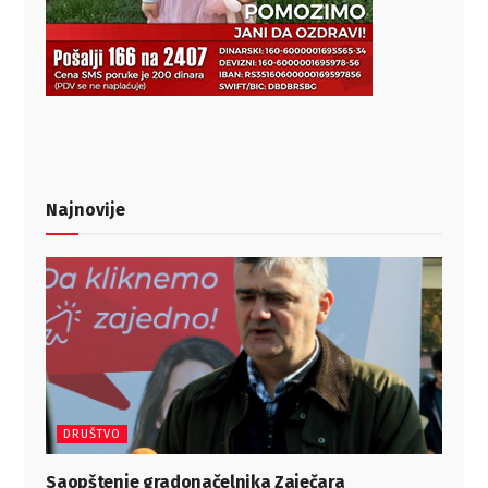
Najnovije
DRUŠTVO
Saopštenje gradonačelnika Zaječara