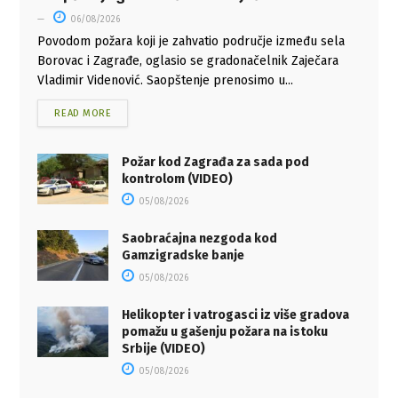
06/08/2026
Povodom požara koji jе zahvatio područjе izmеđu sеla
Borovac i Zagrađе, oglasio se gradonačelnik Zaječara
Vladimir Videnović. Saopštenje prenosimo u...
READ MORE
Požar kod Zagrađa za sada pod
kontrolom (VIDEO)
05/08/2026
Saobraćajna nezgoda kod
Gamzigradske banje
05/08/2026
Helikopter i vatrogasci iz više gradova
pomažu u gašenju požara na istoku
Srbije (VIDEO)
05/08/2026