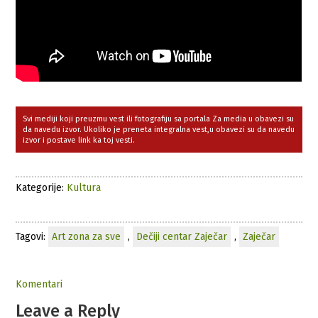
Svi mediji koji preuzmu vest ili fotografiju sa portala Za media u obavezi su
da navedu izvor. Ukoliko je preneta integralna vest,u obavezi su da navedu
izvor i postave link ka toj vesti.
Kategorije:
Kultura
Tagovi:
Art zona za sve
,
Dečiji centar Zaječar
,
Zaječar
Komentari
Leave a Reply