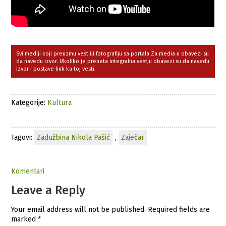
Svi mediji koji preuzmu vest ili fotografiju sa portala Za media u obavezi su
da navedu izvor. Ukoliko je preneta integralna vest,u obavezi su da navedu
izvor i postave link ka toj vesti.
Kategorije:
Kultura
Tagovi:
Zadužbina Nikola Pašić
,
Zaječar
Komentari
Leave a Reply
Your email address will not be published.
Required fields are
marked
*