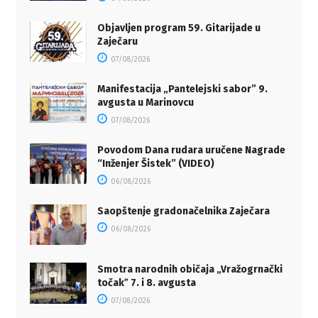
Objavljen program 59. Gitarijade u
Zaječaru
07/08/2026
Manifestacija „Pantelejski sabor” 9.
avgusta u Marinovcu
07/08/2026
Povodom Dana rudara uručene Nagrade
“Inženjer Šistek” (VIDEO)
06/08/2026
Saopštenje gradonačelnika Zaječara
06/08/2026
Smotra narodnih običaja „Vražogrnački
točakˮ 7. i 8. avgusta
07/08/2026