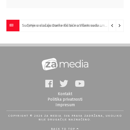
Suđenje u slučaju Danke Ilić biće u Višem sudu u Negotinu?
07
Kontakt
Politika privatnosti
Impresum
COPYRIGHT © 2026 ZA MEDIA. SVA PRAVA ZADRŽANA, UKOLIKO
NIJE DRUGAČIJE NAZNAČENO.
BACK TO TOP