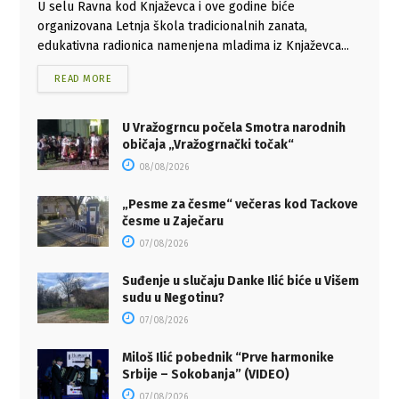
U selu Ravna kod Knjaževca i ove godine biće
organizovana Letnja škola tradicionalnih zanata,
edukativna radionica namenjena mladima iz Knjaževca...
READ MORE
U Vražogrncu počela Smotra narodnih
običaja „Vražogrnački točak“
08/08/2026
„Pesme za česme“ večeras kod Tackove
česme u Zaječaru
07/08/2026
Suđenje u slučaju Danke Ilić biće u Višem
sudu u Negotinu?
07/08/2026
Miloš Ilić pobednik “Prve harmonike
Srbije – Sokobanja” (VIDEO)
07/08/2026