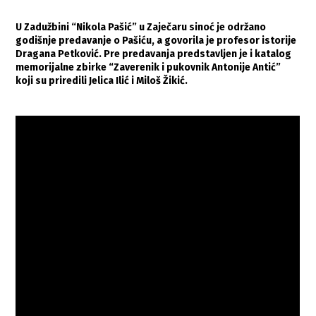
U Zadužbini “Nikola Pašić” u Zaječaru sinoć je održano
godišnje predavanje o Pašiću, a govorila je profesor istorije
Dragana Petković. Pre predavanja predstavljen je i katalog
memorijalne zbirke “Zaverenik i pukovnik Antonije Antić”
koji su priredili Jelica Ilić i Miloš Žikić.