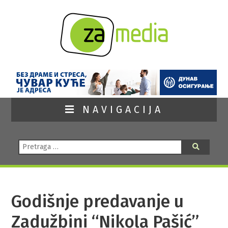
NAVIGACIJA
Pretraga:
Pretraga
Godišnje predavanje u
Zadužbini “Nikola Pašić”