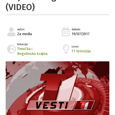
(VIDEO)
autor:
datum:
Za media
19/07/2017
lokacija:
izvor:
Timočka i
T1 televizija
Negotinska krajina