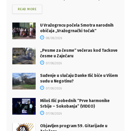
READ MORE
U Vražogrncu počela Smotra narodnih
običaja „Vražogrnački točak“
08/08/2026
„Pesme za česme“ večeras kod Tackove
česme u Zaječaru
07/08/2026
Suđenje u slučaju Danke Ilić biće u Višem
sudu u Negotinu?
07/08/2026
Miloš Ilić pobednik “Prve harmonike
Srbije – Sokobanja” (VIDEO)
07/08/2026
Objavljen program 59. Gitarijade u