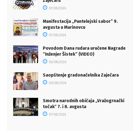
Zaječaru
07/08/2026
Manifestacija „Pantelejski sabor” 9.
avgusta u Marinovcu
07/08/2026
Povodom Dana rudara uručene Nagrade
“Inženjer Šistek” (VIDEO)
06/08/2026
Saopštenje gradonačelnika Zaječara
06/08/2026
Smotra narodnih običaja „Vražogrnački
točakˮ 7. i 8. avgusta
07/08/2026