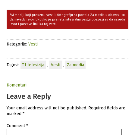
Svi mediji koji preuzmu vest ili fotografiju sa portala Za media u obavezi su
da navedu izvor. Ukoliko je preneta integralna vest,u obavezi su da navedu
izvor i postave link ka toj vesti.
Kategorije:
Vesti
Tagovi:
T1 televizija
,
Vesti
,
Za media
Komentari
Leave a Reply
Your email address will not be published.
Required fields are
marked
*
Comment
*