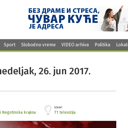
Sport
Slobodno vreme
VIDEO arhiva
Politika
Lokal
nedeljak, 26. jun 2017.
izvor:
i Negotinska krajina
T1 televizija