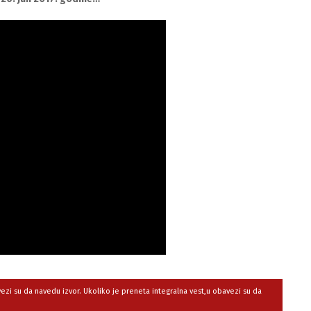
avezi su da navedu izvor. Ukoliko je preneta integralna vest,u obavezi su da