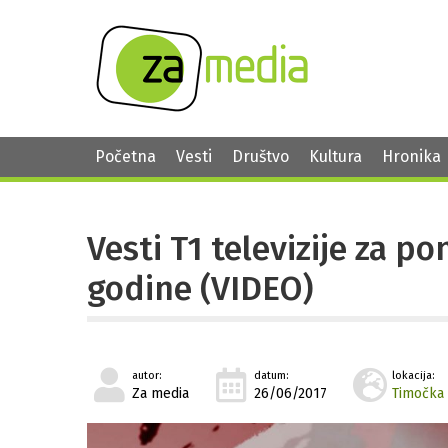
Početna
Vesti
Društvo
Kultura
Hronika
Vesti T1 televizije za po
godine (VIDEO)
autor:
datum:
lokacija:
Za media
26/06/2017
Timočka 