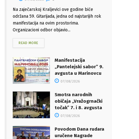
Na zaječarskoj Kraljevici ove godine biće
održana 59. Gitarijada, jedna od najstarijih rok
manifestacija na ovim prostorima.
Organizacioni odbor objavio...
READ MORE
Manifestacija
„Pantelejski sabor” 9.
avgusta u Marinovcu
07/08/2026
Smotra narodnih
običaja „Vražogrnački
točakˮ 7. i 8. avgusta
07/08/2026
Povodom Dana rudara
uručene Nagrade