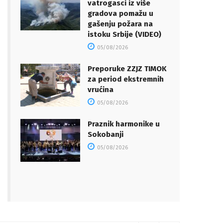
vatrogasci iz više
gradova pomažu u
gašenju požara na
istoku Srbije (VIDEO)
05/08/2026
Preporuke ZZJZ TIMOK
za period ekstremnih
vrućina
05/08/2026
Praznik harmonike u
Sokobanji
05/08/2026