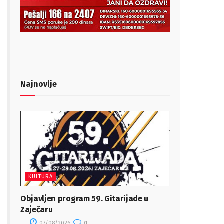
Najnovije
KULTURA
Objavljen program 59. Gitarijade u
Zaječaru
07/08/2026
0