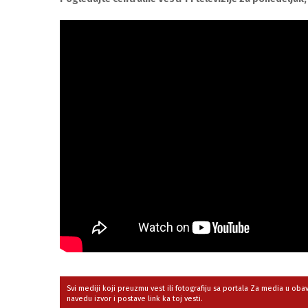
Svi mediji koji preuzmu vest ili fotografiju sa portala Za media u ob
navedu izvor i postave link ka toj vesti.