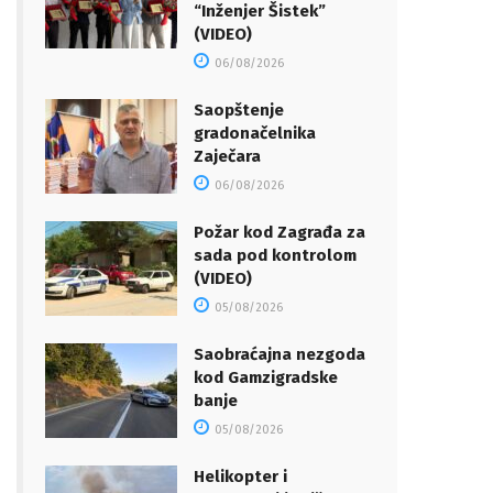
“Inženjer Šistek”
(VIDEO)
06/08/2026
Saopštenje
gradonačelnika
Zaječara
06/08/2026
Požar kod Zagrađa za
sada pod kontrolom
(VIDEO)
05/08/2026
Saobraćajna nezgoda
kod Gamzigradske
banje
05/08/2026
Helikopter i