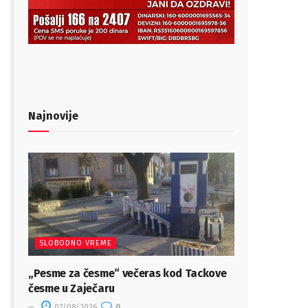
Najnovije
SLOBODNO VREME
„Pesme za česme“ večeras kod Tackove
česme u Zaječaru
07/08/2026
0