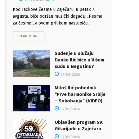
Kod Tackove česme u Zaječaru, u petak 7.
avgusta, biće održan muzički događaj „Pesme
za česme“, a ovom prilikom nastupiće...
READ MORE
Suđenje u slučaju
Danke Ilić biće u Višem
sudu u Negotinu?
07/08/2026
Miloš Ilić pobednik
“Prve harmonike Srbije
– Sokobanja” (VIDEO)
07/08/2026
Objavljen program 59.
Gitarijade u Zaječaru
07/08/2026