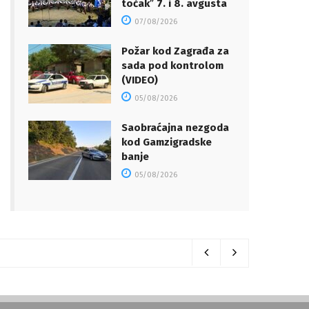
točakˮ 7. i 8. avgusta
07/08/2026
Požar kod Zagrađa za
sada pod kontrolom
(VIDEO)
05/08/2026
Saobraćajna nezgoda
kod Gamzigradske
banje
05/08/2026