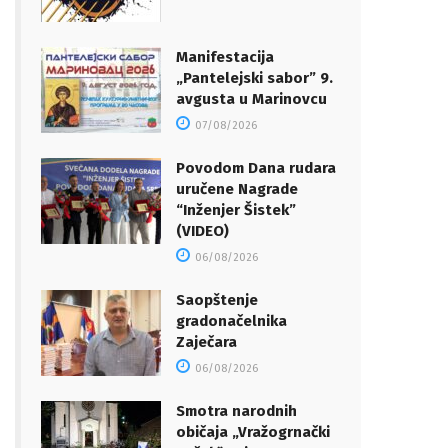
Manifestacija
„Pantelejski sabor” 9.
avgusta u Marinovcu
07/08/2026
Povodom Dana rudara
uručene Nagrade
“Inženjer Šistek”
(VIDEO)
06/08/2026
Saopštenje
gradonačelnika
Zaječara
06/08/2026
Smotra narodnih
običaja „Vražogrnački