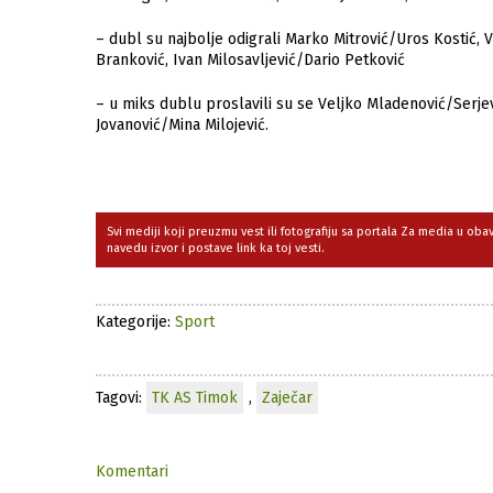
– dubl su najbolje odigrali Marko Mitrović/Uros Kostić
Branković, Ivan Milosavljević/Dario Petković
– u miks dublu proslavili su se Veljko Mladenović/Serje
Jovanović/Mina Milojević.
Svi mediji koji preuzmu vest ili fotografiju sa portala Za media u ob
navedu izvor i postave link ka toj vesti.
Kategorije:
Sport
Tagovi:
TK AS Timok
,
Zaječar
Komentari