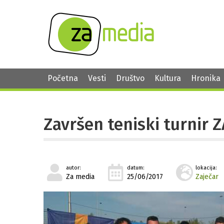
Početna
Vesti
Društvo
Kultura
Hronika
Završen teniski turnir
autor:
datum:
lokacija:
Za media
25/06/2017
Zaječar