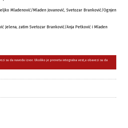
, Veljko Mladenović/Mladen Jovanović, Svetozar Branković/Ognjen
vić Jelena, zatim Svetozar Branković/Anja Petković i Mladen
avezi su da navedu izvor. Ukoliko je preneta integralna vest,u obavezi su da