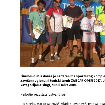
Finalom dubla danas je na terenima sportskog komple
završen regionalni teniski turnir ZAJEČAR OPEN 2017. Uč
kategorijama singl, dubl i miks dubl.
Najbolje rezultate ostvarili su:
– u singlu, Marko Mitrović, Mladen Jovanović, Ivan Milosav