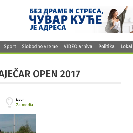
Sport
Slobodno vreme
VIDEO arhiva
Politika
Lokal
 ZAJEČAR OPEN 2017
izvor:
Za media