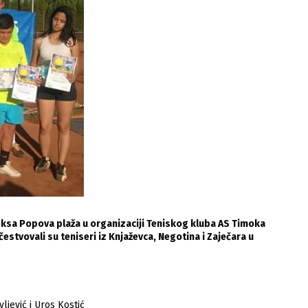
ksa Popova plaža u organizaciji Teniskog kluba AS Timoka
estvovali su teniseri iz Knjaževca, Negotina i Zaječara u
ljević i Uros Kostić