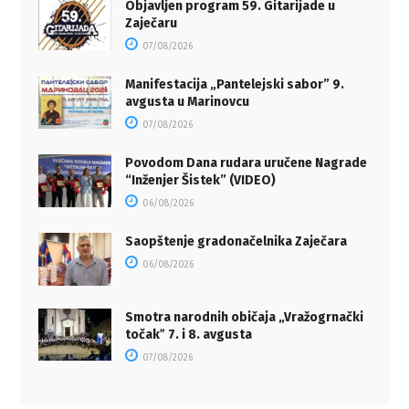
Objavljen program 59. Gitarijade u
Zaječaru
07/08/2026
Manifestacija „Pantelejski sabor” 9.
avgusta u Marinovcu
07/08/2026
Povodom Dana rudara uručene Nagrade
“Inženjer Šistek” (VIDEO)
06/08/2026
Saopštenje gradonačelnika Zaječara
06/08/2026
Smotra narodnih običaja „Vražogrnački
točakˮ 7. i 8. avgusta
07/08/2026