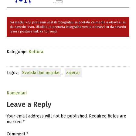
Svi mediji koji preuzmu vest ili fotografiju sa portala Za media u obavezi su
da navedu izvor. Ukoliko je preneta integralna vest,u obavezi su da navedu
izvor i postave link ka toj vesti.
Kategorije:
Kultura
Tagovi:
Svetski dan muzike
,
Zaječar
Komentari
Leave a Reply
Your email address will not be published.
Required fields are
marked
*
Comment
*