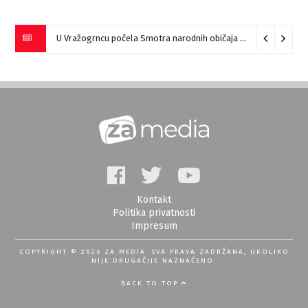
U Vražogrncu počela Smotra narodnih običaja „Vražogrnački točak“
Kontakt
Politika privatnosti
Impresum
COPYRIGHT © 2026 ZA MEDIA. SVA PRAVA ZADRŽANA, UKOLIKO
NIJE DRUGAČIJE NAZNAČENO.
BACK TO TOP