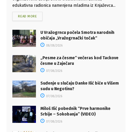
edukativna radionica namenjena mladima iz Knjaževca...
READ MORE
U Vražogrncu počela Smotra narodnih
običaja „Vražogrnački točak“
08/08/2026
„Pesme za česme“ večeras kod Tackove
česme u Zaječaru
07/08/2026
Suđenje u slučaju Danke Ilić biće u Višem
sudu u Negotinu?
07/08/2026
Miloš Ilić pobednik “Prve harmonike
Srbije – Sokobanja” (VIDEO)
07/08/2026