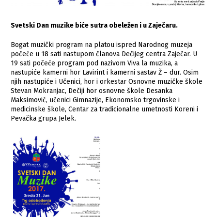
Svetski Dan muzike biće sutra obeležen i u Zaječaru.
Bogat muzički program na platou ispred Narodnog muzeja
počeće u 18 sati nastupom članova Dečijeg centra Zaječar. U
19 sati počeće program pod nazivom Viva la muzika, a
nastupiće kamerni hor Lavirint i kamerni sastav Ž – dur. Osim
njih nastupiće i Učenici, hor i orkestar Osnovne muzičke škole
Stevan Mokranjac, Dečiji hor osnovne škole Desanka
Maksimović, učenici Gimnazije, Ekonomsko trgovinske i
medicinske škole, Centar za tradicionalne umetnosti Koreni i
Pevačka grupa Jelek.