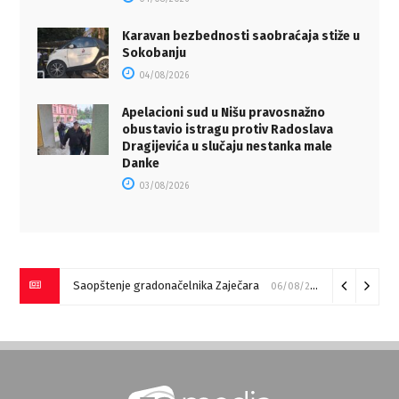
Karavan bezbednosti saobraćaja stiže u
Sokobanju
04/08/2026
Apelacioni sud u Nišu pravosnažno
obustavio istragu protiv Radoslava
Dragijevića u slučaju nestanka male
Danke
03/08/2026
Saopštenje gradonačelnika Zaječara
06/08/2026