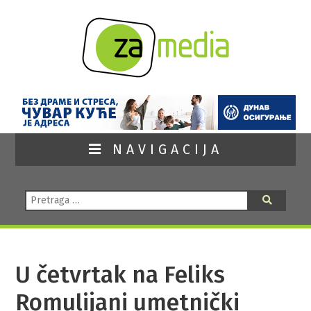
NAVIGACIJA
Pretraga:
Pretraga
U četvrtak na Feliks
Romulijani umetnički