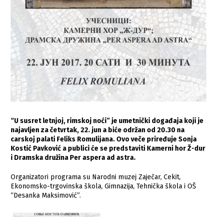
“U susret letnjoj, rimskoj noći” je umetnički događaja koji je
najavljen za četvrtak, 22. jun a biće održan od 20.30 na
carskoj palati Feliks Romulijana. Ovo veče priređuje Sonja
Kostić Pavković a publici će se predstaviti Kamerni hor Ž-dur
i Dramska družina Per aspera ad astra.
Organizatori programa su Narodni muzej Zaječar, Cekit,
Ekonomsko-trgovinska škola, Gimnazija, Tehnička škola i OŠ
“Desanka Maksimović”.