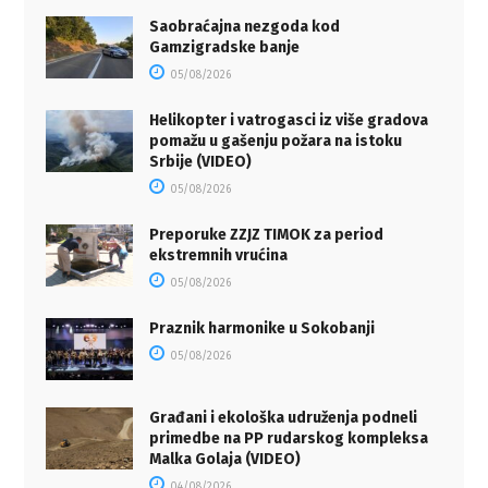
Saobraćajna nezgoda kod
Gamzigradske banje
05/08/2026
Helikopter i vatrogasci iz više gradova
pomažu u gašenju požara na istoku
Srbije (VIDEO)
05/08/2026
Preporuke ZZJZ TIMOK za period
ekstremnih vrućina
05/08/2026
Praznik harmonike u Sokobanji
05/08/2026
Građani i ekološka udruženja podneli
primedbe na PP rudarskog kompleksa
Malka Golaja (VIDEO)
04/08/2026