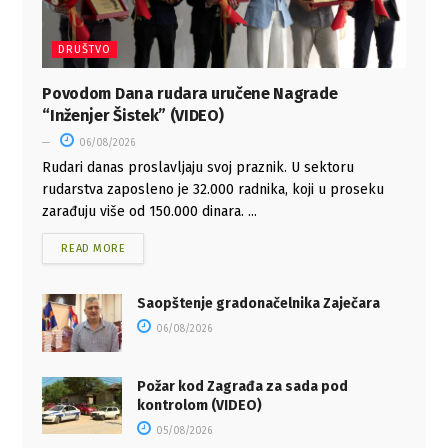
DRUŠTVO
Povodom Dana rudara uručene Nagrade
“Inženjer Šistek” (VIDEO)
06/08/2026
Rudari danas proslavljaju svoj praznik. U sektoru
rudarstva zaposleno je 32.000 radnika, koji u proseku
zarađuju više od 150.000 dinara. ...
READ MORE
Saopštenje gradonačelnika Zaječara
06/08/2026
Požar kod Zagrađa za sada pod
kontrolom (VIDEO)
05/08/2026