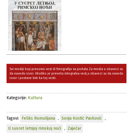
Svi mediji koji preuzmu vest ili fotografiju sa portala Za media u obavezi su
da navedu izvor. Ukoliko je preneta integralna vest,u obavezi su da navedu
izvor i postave link ka toj vesti.
Kategorije:
Kultura
Tagovi:
Feliks Romulijana
,
Sonja Kostić Pavković
,
U susret letnjoj rimskoj noći
,
Zaječar