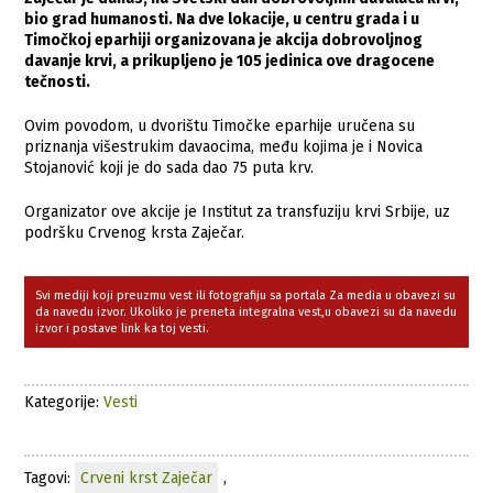
bio grad humanosti. Na dve lokacije, u centru grada i u
Timočkoj eparhiji organizovana je akcija dobrovoljnog
davanje krvi, a prikupljeno je 105 jedinica ove dragocene
tečnosti.
Ovim povodom, u dvorištu Timočke eparhije uručena su
priznanja višestrukim davaocima, među kojima je i Novica
Stojanović koji je do sada dao 75 puta krv.
Organizator ove akcije je Institut za transfuziju krvi Srbije, uz
podršku Crvenog krsta Zaječar.
Svi mediji koji preuzmu vest ili fotografiju sa portala Za media u obavezi su
da navedu izvor. Ukoliko je preneta integralna vest,u obavezi su da navedu
izvor i postave link ka toj vesti.
Kategorije:
Vesti
Tagovi:
Crveni krst Zaječar
,