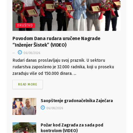
DRUŠTVO
Povodom Dana rudara uručene Nagrade
“Inženjer Šistek” (VIDEO)
06/08/2026
Rudari danas proslavljaju svoj praznik. U sektoru
rudarstva zaposleno je 32.000 radnika, koji u proseku
zarađuju više od 150.000 dinara. ...
READ MORE
Saopštenje gradonačelnika Zaječara
06/08/2026
Požar kod Zagrađa za sada pod
kontrolom (VIDEO)