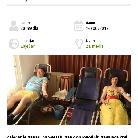
autor:
datum:
Za media
14/06/2017
lokacija:
izvor:
Zaječar
Za media
Zaječar je danas, na Svetski dan dobrovoljnih davalaca krvi,