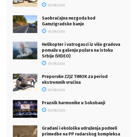
05/08/2026
Saobraćajna nezgoda kod
Gamzigradske banje
05/08/2026
Helikopter i vatrogasci iz više gradova
pomažu u gašenju požara na istoku
Srbije (VIDEO)
05/08/2026
Preporuke ZZJZ TIMOK za period
ekstremnih vrućina
05/08/2026
Praznik harmonike u Sokobanji
05/08/2026
Građani i ekološka udruženja podneli
primedbe na PP rudarskog kompleksa