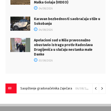
Malka Golaja (VIDEO)
04/08/2026
Karavan bezbednosti saobraćaja stiže u
Sokobanju
04/08/2026
Apelacioni sud u Nišu pravosnažno
obustavio istragu protiv Radoslava
Dragijevića u slučaju nestanka male
Danke
03/08/2026
Saopštenje gradonačelnika Zaječara
06/08/2026