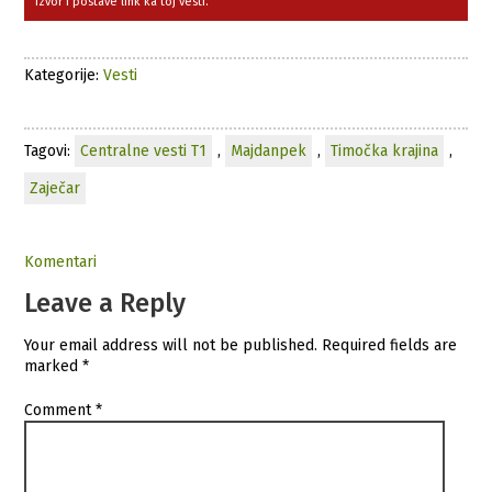
izvor i postave link ka toj vesti.
Kategorije:
Vesti
Tagovi:
Centralne vesti T1
,
Majdanpek
,
Timočka krajina
,
Zaječar
Komentari
Leave a Reply
Your email address will not be published.
Required fields are
marked
*
Comment
*