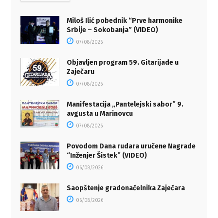
Miloš Ilić pobednik “Prve harmonike
Srbije – Sokobanja” (VIDEO)
07/08/2026
Objavljen program 59. Gitarijade u
Zaječaru
07/08/2026
Manifestacija „Pantelejski sabor” 9.
avgusta u Marinovcu
07/08/2026
Povodom Dana rudara uručene Nagrade
“Inženjer Šistek” (VIDEO)
06/08/2026
Saopštenje gradonačelnika Zaječara
06/08/2026