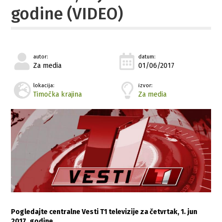
godine (VIDEO)
autor:
datum:
Za media
01/06/2017
lokacija:
izvor:
Timočka krajina
Za media
Pogledajte centralne Vesti T1 televizije za četvrtak, 1. jun
2017. godine…