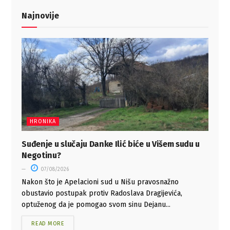
Najnovije
HRONIKA
Suđenje u slučaju Danke Ilić biće u Višem sudu u
Negotinu?
07/08/2026
Nakon što je Apelacioni sud u Nišu pravosnažno
obustavio postupak protiv Radoslava Dragijevića,
optuženog da je pomogao svom sinu Dejanu...
READ MORE