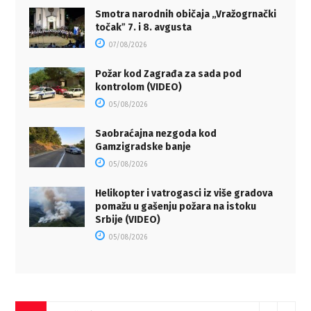
Smotra narodnih običaja „Vražogrnački
točakˮ 7. i 8. avgusta
07/08/2026
Požar kod Zagrađa za sada pod
kontrolom (VIDEO)
05/08/2026
Saobraćajna nezgoda kod
Gamzigradske banje
05/08/2026
Helikopter i vatrogasci iz više gradova
pomažu u gašenju požara na istoku
Srbije (VIDEO)
05/08/2026