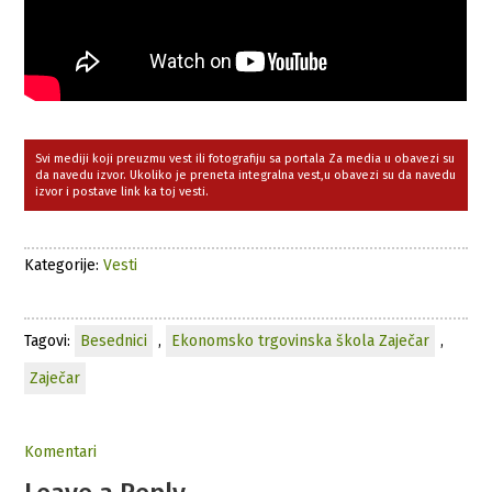
Svi mediji koji preuzmu vest ili fotografiju sa portala Za media u obavezi su
da navedu izvor. Ukoliko je preneta integralna vest,u obavezi su da navedu
izvor i postave link ka toj vesti.
Kategorije:
Vesti
Tagovi:
Besednici
,
Ekonomsko trgovinska škola Zaječar
,
Zaječar
Komentari