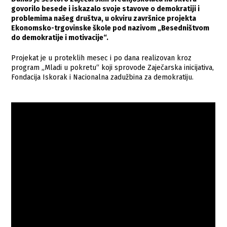
govorilo besede i iskazalo svoje stavove o demokratiji i
problemima našeg društva, u okviru završnice projekta
Ekonomsko-trgovinske škole pod nazivom „Besedništvom
do demokratije i motivacije“.
Projekat je u proteklih mesec i po dana realizovan kroz
program „Mladi u pokretu“ koji sprovode Zaječarska inicijativa,
Fondacija Iskorak i Nacionalna zadužbina za demokratiju.