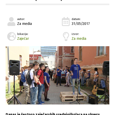
autor:
datum:
Za media
31/05/2017
lokacija:
izvor:
Zaječar
Za media
Danas je šestoro zaječarskih srednjoškolaca na skveru