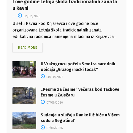
I ove godine Letnja škola tradicionalnih zanata
u Ravni
08/08/2026
U selu Ravna kod Knjaževca i ove godine biće
organizovana Letnja škola tradicionalnih zanata,
edukativna radionica namenjena mladima iz Knjaževca...
READ MORE
U Vražogrncu počela Smotra narodnih
običaja „Vražogrnački točak“
08/08/2026
„Pesme za česme“ večeras kod Tackove
česme u Zaječaru
07/08/2026
Suđenje u slučaju Danke Ilić biće u Višem
sudu u Negotinu?
07/08/2026