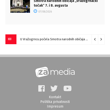
Smotra narodnih običaja „Vražogrnački
točakˮ 7. i 8. avgusta
07/08/2026
U Vražogrncu počela Smotra narodnih običaja „Vražogrnački točak“
Kontakt
Politika privatnosti
Impresum