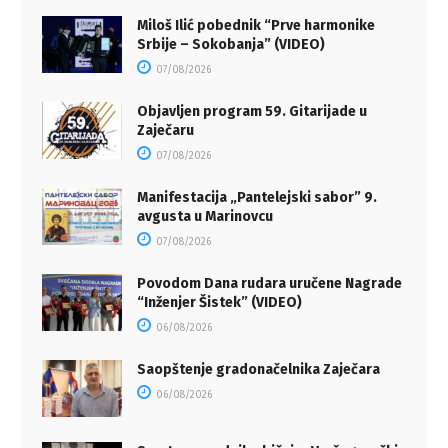
Miloš Ilić pobednik “Prve harmonike
Srbije – Sokobanja” (VIDEO)
07/08/2026
Objavljen program 59. Gitarijade u
Zaječaru
07/08/2026
Manifestacija „Pantelejski sabor” 9.
avgusta u Marinovcu
07/08/2026
Povodom Dana rudara uručene Nagrade
“Inženjer Šistek” (VIDEO)
06/08/2026
Saopštenje gradonačelnika Zaječara
06/08/2026