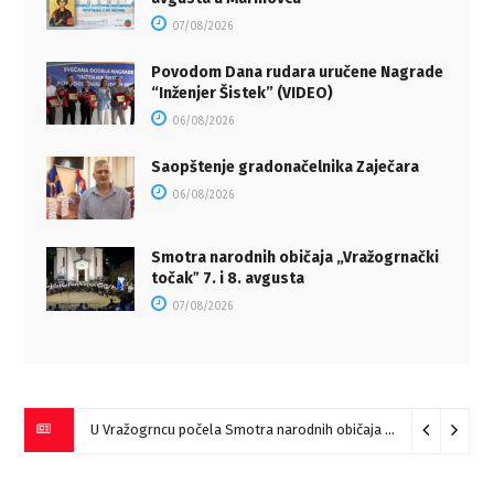
07/08/2026
Povodom Dana rudara uručene Nagrade
“Inženjer Šistek” (VIDEO)
06/08/2026
Saopštenje gradonačelnika Zaječara
06/08/2026
Smotra narodnih običaja „Vražogrnački
točakˮ 7. i 8. avgusta
07/08/2026
U Vražogrncu počela Smotra narodnih običaja „Vražogrnački točak“