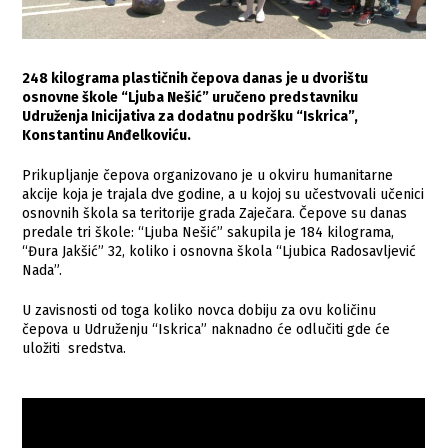
248 kilograma plastičnih čepova danas je u dvorištu
osnovne škole “Ljuba Nešić” uručeno predstavniku
Udruženja Inicijativa za dodatnu podršku “Iskrica”,
Konstantinu Anđelkoviću.
Prikupljanje čepova organizovano je u okviru humanitarne
akcije koja je trajala dve godine, a u kojoj su učestvovali učenici
osnovnih škola sa teritorije grada Zaječara. Čepove su danas
predale tri škole: “Ljuba Nešić” sakupila je 184 kilograma,
“Đura Jakšić” 32, koliko i osnovna škola “Ljubica Radosavljević
Nada”.
U zavisnosti od toga koliko novca dobiju za ovu količinu
čepova u Udruženju “Iskrica” naknadno će odlučiti gde će
uložiti sredstva.