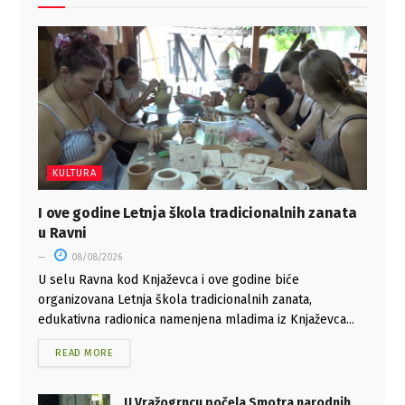
KULTURA
I ove godine Letnja škola tradicionalnih zanata
u Ravni
08/08/2026
U selu Ravna kod Knjaževca i ove godine biće
organizovana Letnja škola tradicionalnih zanata,
edukativna radionica namenjena mladima iz Knjaževca...
READ MORE
U Vražogrncu počela Smotra narodnih