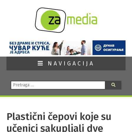
NAVIGACIJA
Pretraga:
Pretraga
Plastični čepovi koje su
učenici sakupljali dve