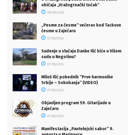
običaja „Vražogrnački točak“
08/08/2026
„Pesme za česme“ večeras kod Tackove
česme u Zaječaru
07/08/2026
Suđenje u slučaju Danke Ilić biće u Višem
sudu u Negotinu?
07/08/2026
Miloš Ilić pobednik “Prve harmonike
Srbije – Sokobanja” (VIDEO)
07/08/2026
Objavljen program 59. Gitarijade u
Zaječaru
07/08/2026
Manifestacija „Pantelejski sabor” 9.
avgusta u Marinovcu