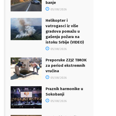
banje
05/08/2026
Helikopter i
vatrogasci iz više
gradova pomažu u
gašenju požara na
istoku Srbije (VIDEO)
05/08/2026
Preporuke ZZJZ TIMOK
za period ekstremnih
vrućina
05/08/2026
Praznik harmonike u
Sokobanji
05/08/2026