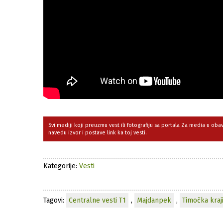
Svi mediji koji preuzmu vest ili fotografiju sa portala Za media u ob
navedu izvor i postave link ka toj vesti.
Kategorije:
Vesti
Tagovi:
Centralne vesti T1
,
Majdanpek
,
Timočka kraj