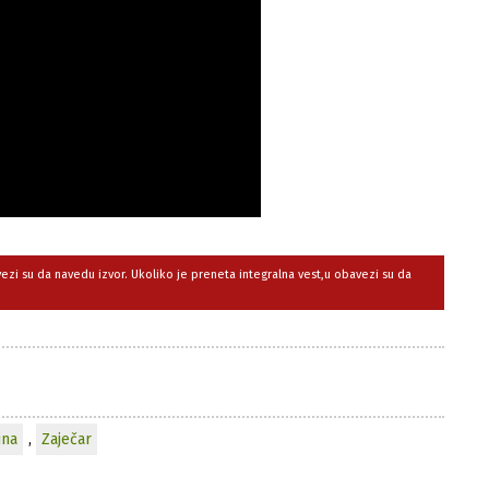
avezi su da navedu izvor. Ukoliko je preneta integralna vest,u obavezi su da
ina
,
Zaječar