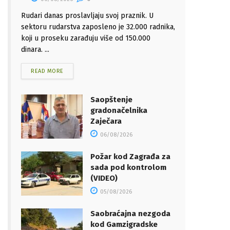
Rudari danas proslavljaju svoj praznik. U
sektoru rudarstva zaposleno je 32.000 radnika,
koji u proseku zarađuju više od 150.000
dinara. ...
READ MORE
Saopštenje
gradonačelnika
Zaječara
06/08/2026
Požar kod Zagrađa za
sada pod kontrolom
(VIDEO)
05/08/2026
Saobraćajna nezgoda
kod Gamzigradske