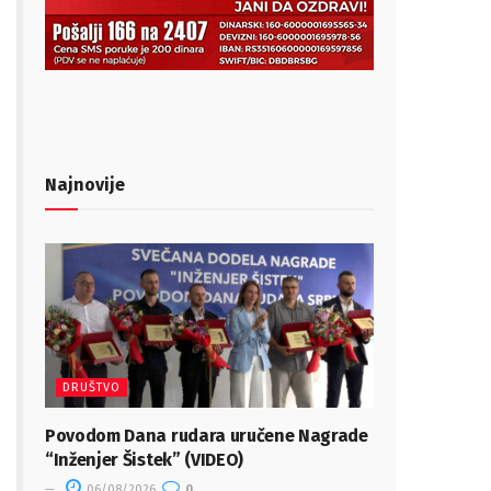
Najnovije
DRUŠTVO
Povodom Dana rudara uručene Nagrade
“Inženjer Šistek” (VIDEO)
06/08/2026
0