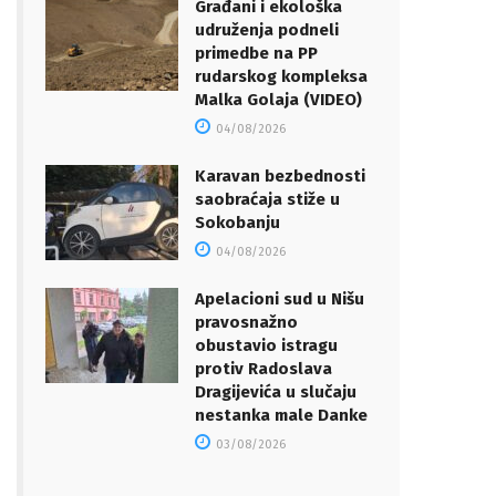
Građani i ekološka
udruženja podneli
primedbe na PP
rudarskog kompleksa
Malka Golaja (VIDEO)
04/08/2026
Karavan bezbednosti
saobraćaja stiže u
Sokobanju
04/08/2026
Apelacioni sud u Nišu
pravosnažno
obustavio istragu
protiv Radoslava
Dragijevića u slučaju
nestanka male Danke
03/08/2026