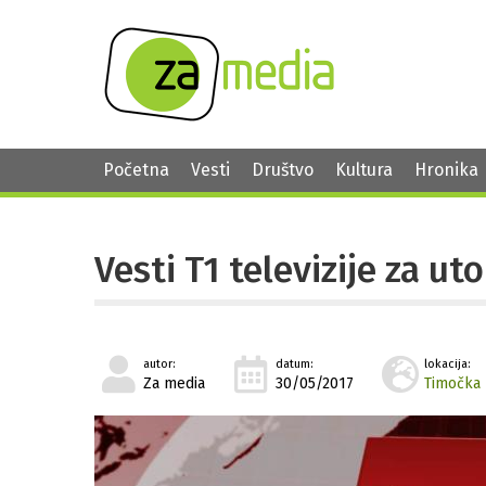
Početna
Vesti
Društvo
Kultura
Hronika
Vesti T1 televizije za ut
autor:
datum:
lokacija:
Za media
30/05/2017
Timočka 