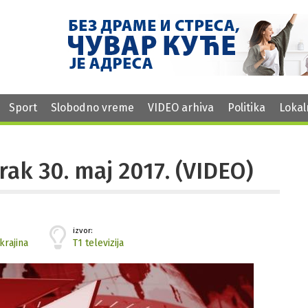
Sport
Slobodno vreme
VIDEO arhiva
Politika
Lokal
orak 30. maj 2017. (VIDEO)
izvor:
krajina
T1 televizija