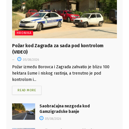
HRONIKA
Požar kod Zagrađa za sada pod kontrolom
(VIDEO)
05/08/2026
Požar između Borovca i Zagrađa zahvatio je blizu 100
hektara šume i niskog rastinja, a trenutno je pod
kontrolom i...
READ MORE
Saobraćajna nezgoda kod
Gamzigradske banje
05/08/2026