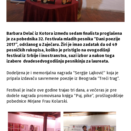
Barbara Delać iz Kotora između sedam finalista proglašena
je za pobednika 32. Festivala mladih pesnika “Dani poezije
2017”, održanog u Zaječaru. Žiri je imao zadatak da od 49
pesničkih rukopisa, koliko je pristiglo na ovogodišnji
festival iz Srbije i inostranstva, suzi izbor a nakon toga
izabere dvadesedvogodišnju pesnikinju za laureata.
Dodeljena je i memorijalna nagrada “Sergije Lajković” koja je
pripala izdavaču savremene poezije iz Beograda “Treći trag”.
Festival je inače ove godine trajao tri dana, a večeras je pre
dodele nagrada promovisana knjiga “Puj, pike”, prošlogodišnje
pobednice Mirjane Frau Kolarski.