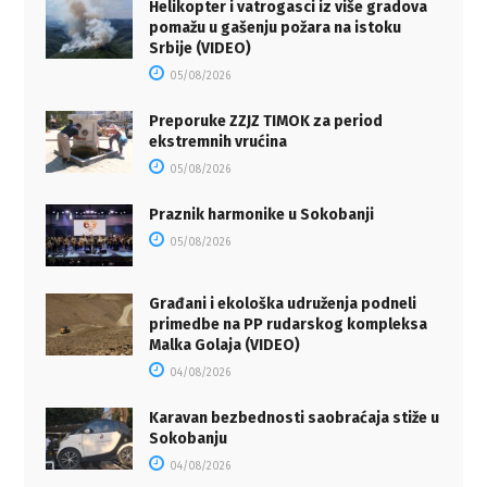
Helikopter i vatrogasci iz više gradova
pomažu u gašenju požara na istoku
Srbije (VIDEO)
05/08/2026
Preporuke ZZJZ TIMOK za period
ekstremnih vrućina
05/08/2026
Praznik harmonike u Sokobanji
05/08/2026
Građani i ekološka udruženja podneli
primedbe na PP rudarskog kompleksa
Malka Golaja (VIDEO)
04/08/2026
Karavan bezbednosti saobraćaja stiže u
Sokobanju
04/08/2026