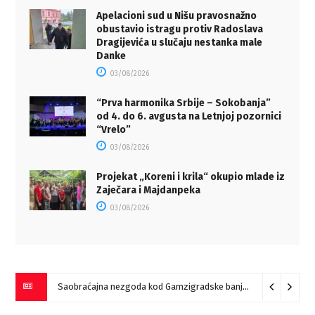
Apelacioni sud u Nišu pravosnažno
obustavio istragu protiv Radoslava
Dragijevića u slučaju nestanka male
Danke
03/08/2026
“Prva harmonika Srbije – Sokobanja”
od 4. do 6. avgusta na Letnjoj pozornici
“Vrelo”
03/08/2026
Projekat „Koreni i krila“ okupio mlade iz
Zaječara i Majdanpeka
03/08/2026
Saobraćajna nezgoda kod Gamzigradske banje
05/08/2026