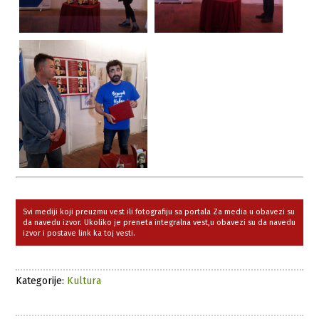
Svi mediji koji preuzmu vest ili fotografiju sa portala Za media u obavezi su
da navedu izvor. Ukoliko je preneta integralna vest,u obavezi su da navedu
izvor i postave link ka toj vesti.
Kategorije:
Kultura