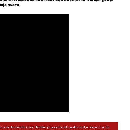
anje ovaca.
avezi su da navedu izvor. Ukoliko je preneta integralna vest,u obavezi su da