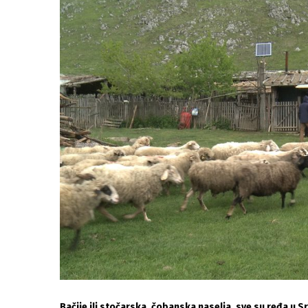
Bačije ili stočarska, čobanska naselja, sve su ređa u Sr