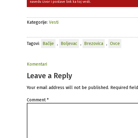
navedu izvor i postave link ka toj vesti.
Kategorije:
Vesti
Tagovi:
Bačije
,
Boljevac
,
Brezovica
,
Ovce
Komentari
Leave a Reply
Your email address will not be published.
Required fiel
Comment
*