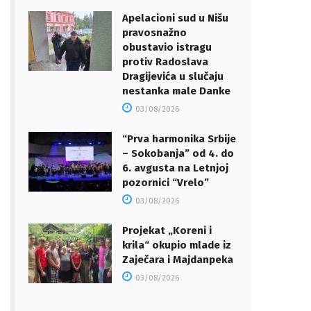
Apelacioni sud u Nišu
pravosnažno
obustavio istragu
protiv Radoslava
Dragijevića u slučaju
nestanka male Danke
03/08/2026
“Prva harmonika Srbije
– Sokobanja” od 4. do
6. avgusta na Letnjoj
pozornici “Vrelo”
03/08/2026
Projekat „Koreni i
krila“ okupio mlade iz
Zaječara i Majdanpeka
03/08/2026