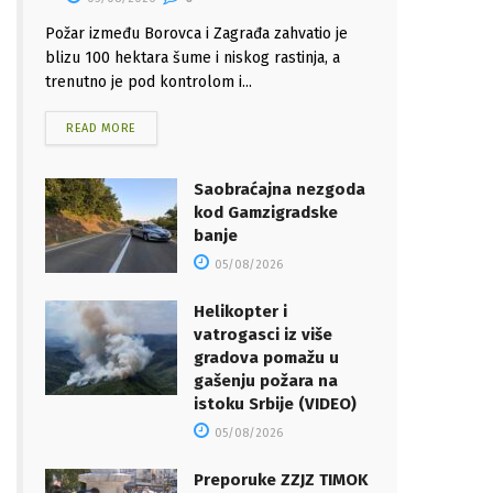
Požar između Borovca i Zagrađa zahvatio je
blizu 100 hektara šume i niskog rastinja, a
trenutno je pod kontrolom i...
READ MORE
Saobraćajna nezgoda
kod Gamzigradske
banje
05/08/2026
Helikopter i
vatrogasci iz više
gradova pomažu u
gašenju požara na
istoku Srbije (VIDEO)
05/08/2026
Preporuke ZZJZ TIMOK