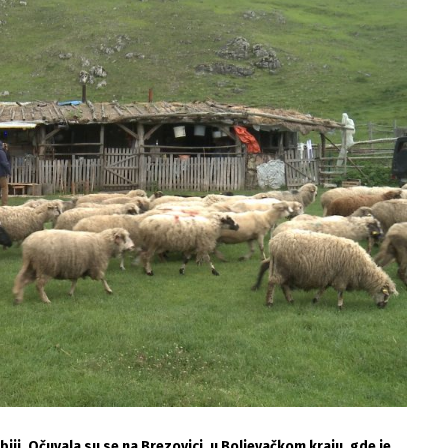
biji. Očuvala su se na Brezovici, u Boljevačkom kraju, gde je