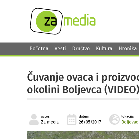
Početna
Vesti
Društvo
Kultura
Hronika
Čuvanje ovaca i proizvo
okolini Boljevca (VIDEO
autor:
datum:
lokacija:
Za media
26/05/2017
Boljevac