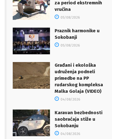
za period ekstremnih
vrućina
05/08/2026
Praznik harmonike u
Sokobanji
05/08/2026
Građani i ekološka
udruženja podneli
primedbe na PP
rudarskog kompleksa
Malka Golaja (VIDEO)
04/08/2026
Karavan bezbednosti
saobraćaja stiže u
Sokobanju
04/08/2026