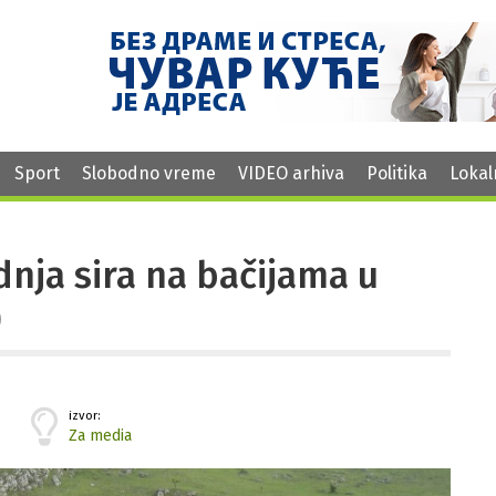
Sport
Slobodno vreme
VIDEO arhiva
Politika
Lokal
dnja sira na bačijama u
)
izvor:
Za media