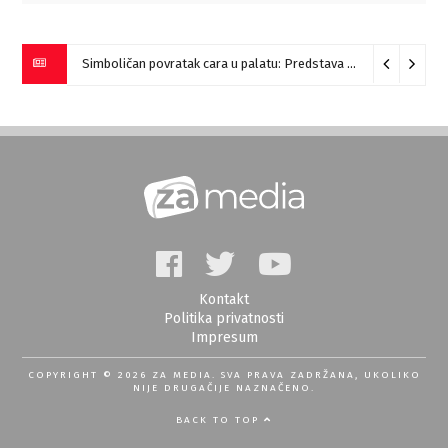
Simboličan povratak cara u palatu: Predstava “Galerije” na Romulijani
Kontakt
Politika privatnosti
Impresum
COPYRIGHT © 2026 ZA MEDIA. SVA PRAVA ZADRŽANA, UKOLIKO
NIJE DRUGAČIJE NAZNAČENO.
BACK TO TOP