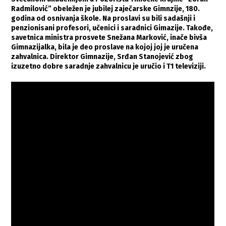
Radmilović” obeležen je jubilej zaječarske Gimnzije, 180.
godina od osnivanja škole. Na proslavi su bili sadašnji i
penzionisani profesori, učenici i saradnici Gimazije. Takođe,
savetnica ministra prosvete Snežana Marković, inače bivša
Gimnazijalka, bila je deo proslave na kojoj joj je uručena
zahvalnica. Direktor Gimnazije, Srđan Stanojević zbog
izuzetno dobre saradnje zahvalnicu je uručio i T1 televiziji.