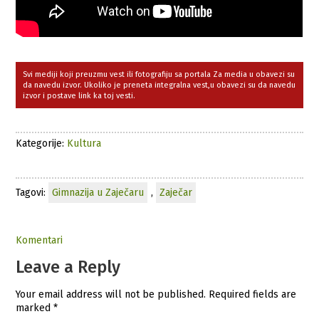
Svi mediji koji preuzmu vest ili fotografiju sa portala Za media u obavezi su
da navedu izvor. Ukoliko je preneta integralna vest,u obavezi su da navedu
izvor i postave link ka toj vesti.
Kategorije:
Kultura
Tagovi:
Gimnazija u Zaječaru
,
Zaječar
Komentari
Leave a Reply
Your email address will not be published.
Required fields are
marked
*