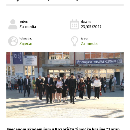
autor:
datum:
Za media
23/05/2017
lokacija:
izvor:
Zaječar
Za media
Svečanom akademijom u Pozorištu Timočke krajine “Zoran