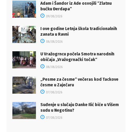
Adam i Šandor iz Ade osvojili “Zlatnu
bućku Đerdapa”
09/08/2026
I ove godine Letnja škola tradicionalnih
zanata u Ravni
08/08/2026
U Vražogrncu počela Smotra narodnih
običaja „Vražogrnački točak“
08/08/2026
„Pesme za česme“ večeras kod Tackove
česme u Zaječaru
07/08/2026
Suđenje u slučaju Danke Ilić biće u Višem
sudu u Negotinu?
07/08/2026