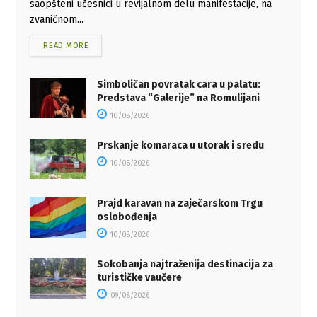
saopšteni učesnici u revijalnom delu manifestacije, na
zvaničnom...
READ MORE
Simboličan povratak cara u palatu:
Predstava “Galerije” na Romulijani
10/08/2026
Prskanje komaraca u utorak i sredu
10/08/2026
Prajd karavan na zaječarskom Trgu
oslobođenja
10/08/2026
Sokobanja najtraženija destinacija za
turističke vaučere
09/08/2026